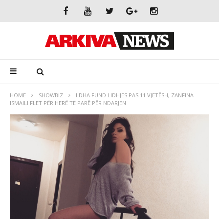
HOME
SHOWBIZ
I DHA FUND LIDHJES PAS 11 VJETËSH, ZANFINA
ISMAILI FLET PËR HERË TË PARË PËR NDARJEN