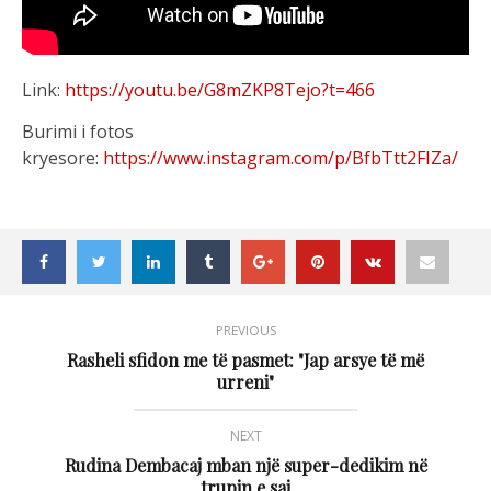
Link:
https://youtu.be/G8mZKP8Tejo?t=466
Burimi i fotos
kryesore:
https://www.instagram.com/p/BfbTtt2FIZa/
PREVIOUS
Rasheli sfidon me të pasmet: "Jap arsye të më
urreni"
NEXT
Rudina Dembacaj mban një super-dedikim në
trupin e saj