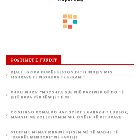
November 10, 2018
SHOWBIZ
Rasheli sfidon me të pasmet: “Jap
arsye të më urreni”
Rashel Kolaneci është një bukuroshe së cilës vështirë
se mund t’ia ndashë sytë. Këtë fakt ajo e ka
shfrytëzuar për të ngritur një karrierë televizive.
Që nga dalja e saj si velinë përkrah Ermal Mamaqit, ajo
mori vëmendjen maksimale të të gjithëve.
Angazhimi aktual i saj është në “Dance with me” në
TvKlan, ku ajo po shkëlqen nga mbrëmja në mbrëmje.