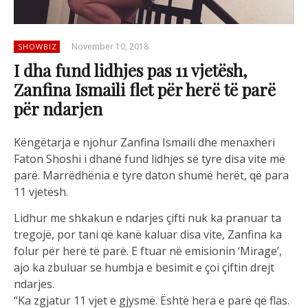
November 10, 2018
SHOWBIZ
I dha fund lidhjes pas 11 vjetësh,
Zanfina Ismaili flet për herë të parë
për ndarjen
Këngëtarja e njohur Zanfina Ismaili dhe menaxheri
Faton Shoshi i dhanë fund lidhjes së tyre disa vite më
parë. Marrëdhënia e tyre daton shumë herët, që para
11 vjetësh.
Lidhur me shkakun e ndarjes çifti nuk ka pranuar ta
tregojë, por tani që kanë kaluar disa vite, Zanfina ka
folur për herë të parë. E ftuar në emisionin ‘Mirage’,
ajo ka zbuluar se humbja e besimit e çoi çiftin drejt
ndarjes.
“Ka zgjatur 11 vjet e gjysmë. Është hera e parë që flas.