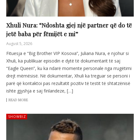
Xhuli Nura: “Ndoshta gjej një partner që do të
jetë baba për fëmijët e mi”
August 5, 2026
Fituesja e “Big Brother VIP Kosova”, Juliana Nura, e njohur si
Xhuli, ka publikuar episodin e dytë të dokumentarit të saj
“Eagle Queen”, ku ka ndarë momente personale nga rrugëtimi
drejt mëmësisë. Në dokumentar, Xhuli ka treguar se personi i
parë që kontaktoi pas rezultatit pozitiv të testit të shtatzënisë
ishte gjyshja e saj finlandeze, […]
READ MORE
SHOWBIZ