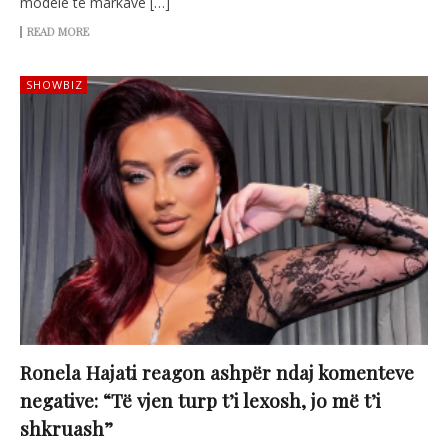
modele të markave […]
READ MORE
SHOWBIZ
Ronela Hajati reagon ashpër ndaj komenteve
negative: “Të vjen turp t’i lexosh, jo më t’i
shkruash”