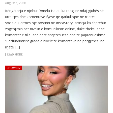
August 5, 2026
Këngëtarja e njohur Ronela Hajati ka reaguar ndaj gjuhës së
urrejtjes dhe komenteve fyese që qarkullojnë në rrjetet
sociale. Përmes një postimi në InstaStory, artistja ka shprehur
zhgënjimin për nivelin e komunikimit online, duke theksuar se
komentet e tilla janë bërë shqetësuese dhe të papranueshme.
“Përfundimisht grada e nivelit të komenteve në përgjithësi në
rrjete […]
READ MORE
SHOWBIZ