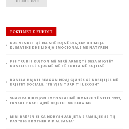
OLDER POSTS
POSTIMET E FUNDIT
KUR VENDET QË NA SHËROJNË DIGJEN: DHIMBJA
KLIMATIKE DHE LIDHJA EMOCIONALE ME NATYRËN
PSE TRURI I KUJTON MË MIRË ARMIQTË SESA MIQTË?
KONFLIKTI LË GJURMË MË TË FORTA NË KUJTESË
RONELA HAJATI REAGON NDAJ GJUHËS SË URREJTJES NË
RRJETET SOCIALE: “TË VJEN TURP T’I LEXOSH”
SHAKIRA RIKRIJON FOTOGRAFINË IKONIKE TË VITIT 1997,
FANSAT PUSHTOJNË RRJETET ME REAGIME
MIRI RRËFEN SI KA NDRYSHUAR JETA E FAMILJES SË TIJ
PAS “BIG BROTHER VIP ALBANIA”