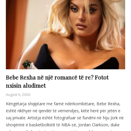
Bebe Rexha në një romancë të re? Fotot
nxisin aludimet
August 6, 2026
Këngëtarja shqiptare me famë ndërkombëtare, Bebe Rexha,
është rikthyer në qendër të vëmendjes, këtë herë për jetën e
saj private. Artistja është fotografuar së fundmi në Nju Jork në
shoqërinë e basketbollistit të NBA-së, Jordan Clarkson, duke