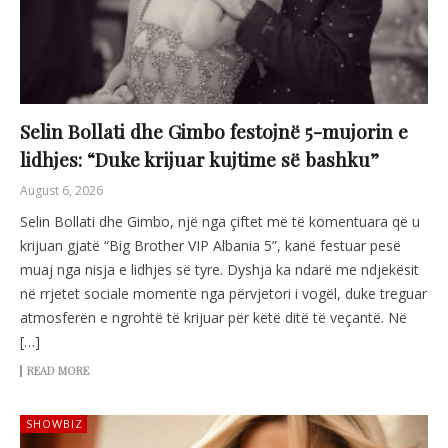
Selin Bollati dhe Gimbo festojnë 5-mujorin e
lidhjes: “Duke krijuar kujtime së bashku”
August 6, 2026
Selin Bollati dhe Gimbo, një nga çiftet më të komentuara që u
krijuan gjatë “Big Brother VIP Albania 5”, kanë festuar pesë
muaj nga nisja e lidhjes së tyre. Dyshja ka ndarë me ndjekësit
në rrjetet sociale momente nga përvjetori i vogël, duke treguar
atmosferën e ngrohtë të krijuar për këtë ditë të veçantë. Në
[…]
READ MORE
SHOWBIZ