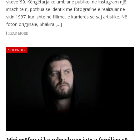
viteve ’90. Këngëtarja kolumbiane publikoi në Instagram një
imazh të ri, pothuajse identik me fotografinë e realizuar në
vitin 1997, kur ishte në fillimet e karrierës së saj artistike. Në
foton origjinale, Shakira […]
READ MORE
SHOWBIZ
Miri rrëfen si ka ndryshuar jeta e familjes së