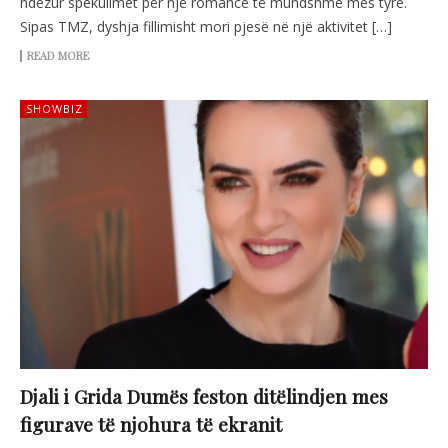
ndezur spekulimet për një romancë të mundshme mes tyre.
Sipas TMZ, dyshja fillimisht mori pjesë në një aktivitet […]
READ MORE
SHOWBIZ
Djali i Grida Dumës feston ditëlindjen mes
figurave të njohura të ekranit