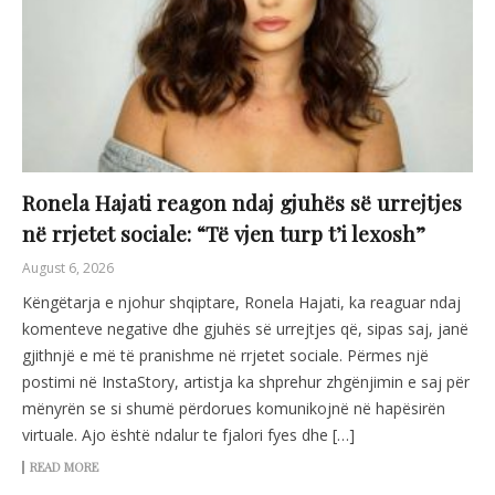
Ronela Hajati reagon ndaj gjuhës së urrejtjes
në rrjetet sociale: “Të vjen turp t’i lexosh”
August 6, 2026
Këngëtarja e njohur shqiptare, Ronela Hajati, ka reaguar ndaj
komenteve negative dhe gjuhës së urrejtjes që, sipas saj, janë
gjithnjë e më të pranishme në rrjetet sociale. Përmes një
postimi në InstaStory, artistja ka shprehur zhgënjimin e saj për
mënyrën se si shumë përdorues komunikojnë në hapësirën
virtuale. Ajo është ndalur te fjalori fyes dhe […]
READ MORE