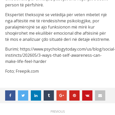
person të përfshirë.
Ekspertët theksojnë se vetëdija për veten mbetet një
nga aftësitë më të rëndësishme psikologjike, por
paralajmërojnë se ajo funksionon më mirë kur
shoqërohet me ekuilibër emocional dhe aftësinë për
të mos e analizuar çdo situatë deri në detaje ekstreme.
Burimi; https://www.psychologytoday.com/us/blog/social
instincts/202605/3-ways-that-self-awareness-can-
make-life-feel-harder
Foto; Freepik.com
PREVIOUS