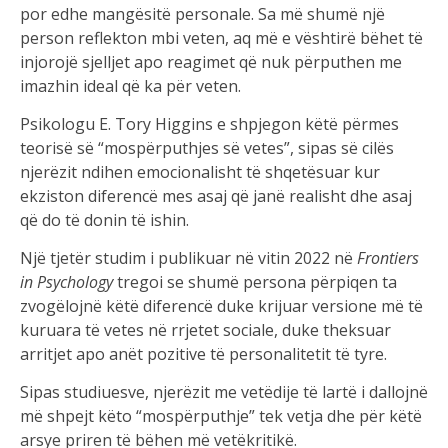
por edhe mangësitë personale. Sa më shumë një
person reflekton mbi veten, aq më e vështirë bëhet të
injorojë sjelljet apo reagimet që nuk përputhen me
imazhin ideal që ka për veten.
Psikologu E. Tory Higgins e shpjegon këtë përmes
teorisë së “mospërputhjes së vetes”, sipas së cilës
njerëzit ndihen emocionalisht të shqetësuar kur
ekziston diferencë mes asaj që janë realisht dhe asaj
që do të donin të ishin.
Një tjetër studim i publikuar në vitin 2022 në
Frontiers
in Psychology
tregoi se shumë persona përpiqen ta
zvogëlojnë këtë diferencë duke krijuar versione më të
kuruara të vetes në rrjetet sociale, duke theksuar
arritjet apo anët pozitive të personalitetit të tyre.
Sipas studiuesve, njerëzit me vetëdije të lartë i dallojnë
më shpejt këto “mospërputhje” tek vetja dhe për këtë
arsye priren të bëhen më vetëkritikë.