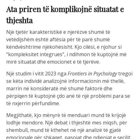
Ata priren të komplikojnë situatat e
thjeshta
Një tjetër karakteristikë e njerëzve shumë të
vetëdijshëm është aftësia për të parë shumë
këndvështrime njëkohësisht. Kjo cilësi, e njohur si
“kompleksitet integrues”, i ndihmon të kuptojnë më
mirë situatat dhe emocionet e të tjerëve.
Një studim i vitit 2023 nga
Frontiers in Psychology
tregoi
se këta individë analizojnë informacionin më thellë,
marrin në konsideratë më shumë faktorë dhe
përpiqen të kuptojnë çdo anë të një problemi para se
të nxjerrin përfundime.
Megjithatë, kjo mënyrë të menduari mund të krijojë
lodhje mendore. Një debat i thjeshtë mes miqsh, për
shembull, mund të kthehet në një analizë të gjatë
emocionale për shkaqet, pasojat dhe ndjenjat e secilit