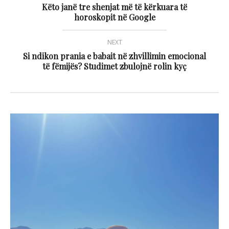
Këto janë tre shenjat më të kërkuara të
horoskopit në Google
NEXT
Si ndikon prania e babait në zhvillimin emocional
të fëmijës? Studimet zbulojnë rolin kyç