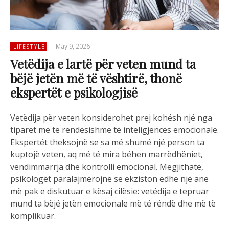
May 9, 2026
LIFESTYLE
Vetëdija e lartë për veten mund ta
bëjë jetën më të vështirë, thonë
ekspertët e psikologjisë
Vetëdija për veten konsiderohet prej kohësh një nga
tiparet më të rëndësishme të inteligjencës emocionale.
Ekspertët theksojnë se sa më shumë një person ta
kuptojë veten, aq më të mira bëhen marrëdhëniet,
vendimmarrja dhe kontrolli emocional. Megjithatë,
psikologët paralajmërojnë se ekziston edhe një anë
më pak e diskutuar e kësaj cilësie: vetëdija e tepruar
mund ta bëjë jetën emocionale më të rëndë dhe më të
komplikuar.