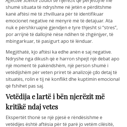
Affective Science
zbuloi se njerëzit që përjetojnë më
shumë situata të ndryshme në jetën e përditshme
kanë aftësi më të zhvilluara për të identifikuar
emocionet negative në mënyrë më të detajuar. Ata
nuk e përshkruajnë gjendjen e tyre thjesht si “stres”,
por arrijnë të dallojnë nëse ndihen të zhgënjyer, të
mbingarkuar, të pasigurt apo të lënduar.
Megjithatë, kjo aftësi ka edhe anën e saj negative.
Ndryshe nga dikush që e harron shpejt një debat apo
një moment të pakëndshëm, një person shumë i
vetëdijshëm për veten priret të analizojë çdo detaj të
situatës, rolin e tij në konflikt dhe kuptimin emocional
që fshihet pas saj.
Vetëdija e lartë i bën njerëzit më
kritikë ndaj vetes
Ekspertët thonë se një pjesë e rëndësishme e
vetëdijes është aftësia për të parë jo vetëm cilësitë,