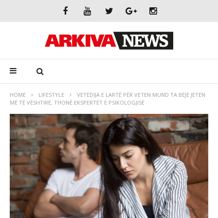
HOME
LIFESTYLE
VETËDIJA E LARTË PËR VETEN MUND TA BËJË JETËN
MË TË VËSHTIRË, THONË EKSPERTËT E PSIKOLOGJISË