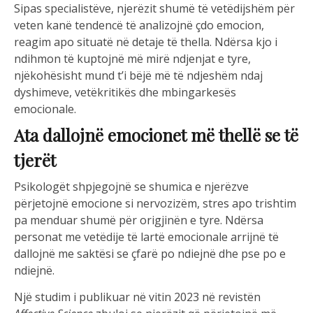
Sipas specialistëve, njerëzit shumë të vetëdijshëm për
veten kanë tendencë të analizojnë çdo emocion,
reagim apo situatë në detaje të thella. Ndërsa kjo i
ndihmon të kuptojnë më mirë ndjenjat e tyre,
njëkohësisht mund t’i bëjë më të ndjeshëm ndaj
dyshimeve, vetëkritikës dhe mbingarkesës
emocionale.
Ata dallojnë emocionet më thellë se të
tjerët
Psikologët shpjegojnë se shumica e njerëzve
përjetojnë emocione si nervozizëm, stres apo trishtim
pa menduar shumë për origjinën e tyre. Ndërsa
personat me vetëdije të lartë emocionale arrijnë të
dallojnë me saktësi se çfarë po ndiejnë dhe pse po e
ndiejnë.
Një studim i publikuar në vitin 2023 në revistën