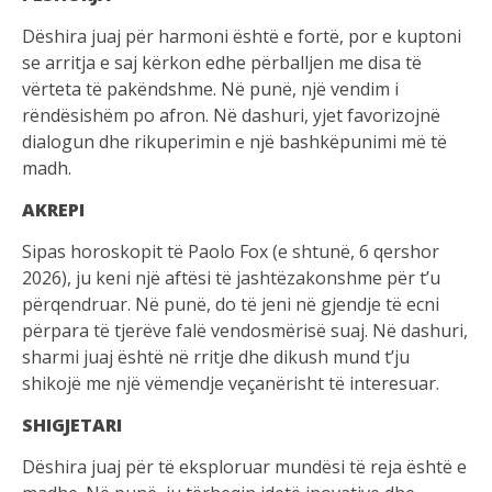
Dëshira juaj për harmoni është e fortë, por e kuptoni
se arritja e saj kërkon edhe përballjen me disa të
vërteta të pakëndshme. Në punë, një vendim i
rëndësishëm po afron. Në dashuri, yjet favorizojnë
dialogun dhe rikuperimin e një bashkëpunimi më të
madh.
AKREPI
Sipas horoskopit të Paolo Fox (e shtunë, 6 qershor
2026), ju keni një aftësi të jashtëzakonshme për t’u
përqendruar. Në punë, do të jeni në gjendje të ecni
përpara të tjerëve falë vendosmërisë suaj. Në dashuri,
sharmi juaj është në rritje dhe dikush mund t’ju
shikojë me një vëmendje veçanërisht të interesuar.
SHIGJETARI
Dëshira juaj për të eksploruar mundësi të reja është e