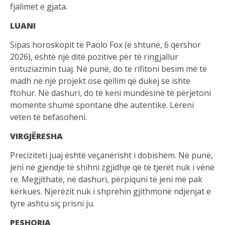
fjalimet e gjata.
LUANI
Sipas horoskopit të Paolo Fox (e shtunë, 6 qershor
2026), është një ditë pozitive për të ringjallur
entuziazmin tuaj. Në punë, do të rifitoni besim më të
madh në një projekt ose qëllim që dukej se ishte
ftohur. Në dashuri, do të keni mundësinë të përjetoni
momente shumë spontane dhe autentike. Lëreni
veten të befasoheni.
VIRGJËRESHA
Preciziteti juaj është veçanërisht i dobishëm. Në punë,
jeni në gjendje të shihni zgjidhje që të tjerët nuk i vënë
re. Megjithatë, në dashuri, përpiquni të jeni më pak
kërkues. Njerëzit nuk i shprehin gjithmonë ndjenjat e
tyre ashtu siç prisni ju.
PESHORJA