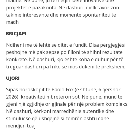
madhe. Në punë, ju tërheqin idetë inovative dhe
projektet e pazakonta. Në dashuri, qielli favorizon
takime interesante dhe momente spontaniteti të
madh.
BRICJAPI
Ndiheni më të lehtë se ditët e fundit. Disa përgjegjësi
peshojnë më pak sepse po filloni të shihni rezultate
konkrete. Në dashuri, kjo është koha e duhur për të
treguar dashuri pa frikë se mos dukeni të prekshëm.
UJORI
Sipas horoskopit të Paolo Fox (e shtunë, 6 qershor
2026), kreativiteti mbretëron sot. Në punë, mund të
gjeni një zgjidhje origjinale për një problem kompleks.
Në dashuri, kërkoni marrëdhënie autentike dhe
stimuluese që ushqejnë si zemrën ashtu edhe
mendjen tuaj.