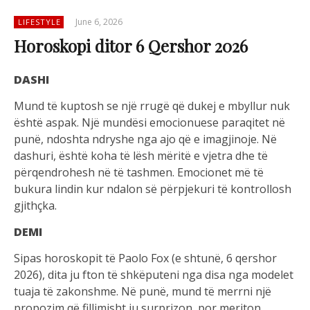
June 6, 2026
LIFESTYLE
Horoskopi ditor 6 Qershor 2026
DASHI
Mund të kuptosh se një rrugë që dukej e mbyllur nuk
është aspak. Një mundësi emocionuese paraqitet në
punë, ndoshta ndryshe nga ajo që e imagjinoje. Në
dashuri, është koha të lësh mëritë e vjetra dhe të
përqendrohesh në të tashmen. Emocionet më të
bukura lindin kur ndalon së përpjekuri të kontrollosh
gjithçka.
DEMI
Sipas horoskopit të Paolo Fox (e shtunë, 6 qershor
2026), dita ju fton të shkëputeni nga disa nga modelet
tuaja të zakonshme. Në punë, mund të merrni një
propozim që fillimisht ju surprizon, por meriton