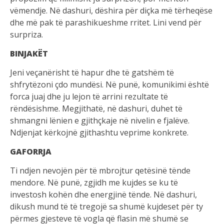
vëmendje. Në dashuri, dëshira për diçka më tërheqëse
dhe më pak të parashikueshme rritet. Lini vend për
surpriza.
BINJAKËT
Jeni veçanërisht të hapur dhe të gatshëm të
shfrytëzoni çdo mundësi. Në punë, komunikimi është
forca juaj dhe ju lejon të arrini rezultate të
rëndësishme. Megjithatë, në dashuri, duhet të
shmangni lënien e gjithçkaje në nivelin e fjalëve.
Ndjenjat kërkojnë gjithashtu veprime konkrete.
GAFORRJA
Ti ndjen nevojën për të mbrojtur qetësinë tënde
mendore. Në punë, zgjidh me kujdes se ku të
investosh kohën dhe energjinë tënde. Në dashuri,
dikush mund të të tregojë sa shumë kujdeset për ty
përmes gjesteve të vogla që flasin më shumë se