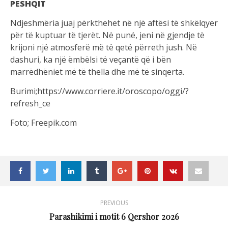
PESHQIT
Ndjeshmëria juaj përkthehet në një aftësi të shkëlqyer
për të kuptuar të tjerët. Në punë, jeni në gjendje të
krijoni një atmosferë më të qetë përreth jush. Në
dashuri, ka një ëmbëlsi të veçantë që i bën
marrëdhëniet më të thella dhe më të sinqerta.
Burimi;https://www.corriere.it/oroscopo/oggi/?
refresh_ce
Foto; Freepik.com
PREVIOUS
Parashikimi i motit 6 Qershor 2026