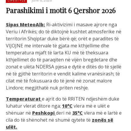
June 6, 2026
LIFESTYLE
Parashikimi i motit 6 Qershor 2026
Sipas MeteoAlb:
Ri-aktivizimi i masave ajrore nga
Veriu i Afrikës; do të diktojnë kushtet atmosferike në
territorin Shqiptar duke bërë që; orët e paradites të
VIJOJNE me intervale të gjata me kthjellime dhe
temperatura mjaft të larta KU më të theksuara
kthjellimet do të paraqiten në vijën bregdetare dhe
zonat e ulëta NDERSA pjesa e dytë e ditës do të sjellë
në të gjithë territorin e vendit kalime vranësirash; të
cilat më të fokusuara do të jenë në zonat malore
Lindore; megjithatë nuk priten reshje.
Temperaturat
e ajrit do të RRITEN ndjeshëm duke
luhatur vlerat ditore nga;
10°C
vlera më e ulët e
shënuar në
Peshkopi
deri në
35°C
vlera më e lartë e
cila do të shënohet në shumë qytete të
zonës së
ulët.