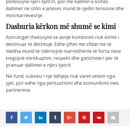
plotësojnë njëri-tjetrin, por me kalimin e kohës
dallimet në stilin e jetesës mund të sjellin tensione dhe
mosmarrëveshje.
Dashuria kërkon më shumë se kimi
Astrologët theksojnë se asnjë kombinim nuk është i
destinuar të dështojë. Edhe çiftet me sfidat më të
mëdha mund të ndërtojnë marrëdhënie të forta nëse
tregojnë mirëkuptim, respekt dhe gatishmëri për të
pranuar dallimet e njëri-tjetrit.
Në fund, suksesi i një lidhjeje nuk varet vetëm nga
yjet, por edhe nga përkushtimi dhe komunikimi mes
partnerëve.