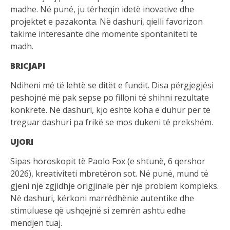
madhe. Në punë, ju tërheqin idetë inovative dhe
projektet e pazakonta. Në dashuri, qielli favorizon
takime interesante dhe momente spontaniteti të
madh.
BRICJAPI
Ndiheni më të lehtë se ditët e fundit. Disa përgjegjësi
peshojnë më pak sepse po filloni të shihni rezultate
konkrete. Në dashuri, kjo është koha e duhur për të
treguar dashuri pa frikë se mos dukeni të prekshëm.
UJORI
Sipas horoskopit të Paolo Fox (e shtunë, 6 qershor
2026), kreativiteti mbretëron sot. Në punë, mund të
gjeni një zgjidhje origjinale për një problem kompleks.
Në dashuri, kërkoni marrëdhënie autentike dhe
stimuluese që ushqejnë si zemrën ashtu edhe
mendjen tuaj.