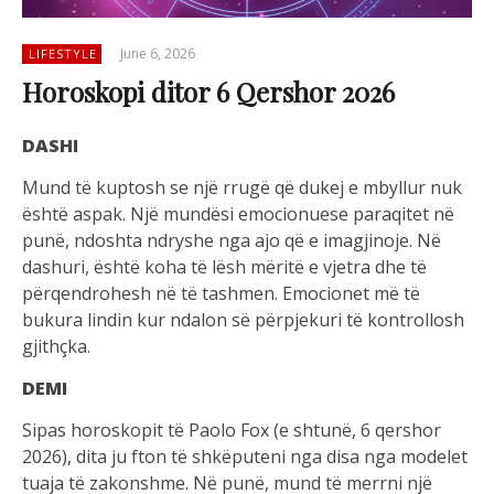
June 6, 2026
LIFESTYLE
Horoskopi ditor 6 Qershor 2026
DASHI
Mund të kuptosh se një rrugë që dukej e mbyllur nuk
është aspak. Një mundësi emocionuese paraqitet në
punë, ndoshta ndryshe nga ajo që e imagjinoje. Në
dashuri, është koha të lësh mëritë e vjetra dhe të
përqendrohesh në të tashmen. Emocionet më të
bukura lindin kur ndalon së përpjekuri të kontrollosh
gjithçka.
DEMI
Sipas horoskopit të Paolo Fox (e shtunë, 6 qershor
2026), dita ju fton të shkëputeni nga disa nga modelet
tuaja të zakonshme. Në punë, mund të merrni një