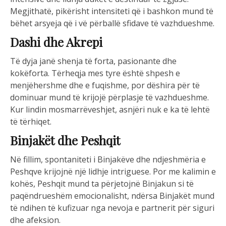
Megjithatë, pikërisht intensiteti që i bashkon mund të
bëhet arsyeja që i vë përballë sfidave të vazhdueshme.
Dashi dhe Akrepi
Të dyja janë shenja të forta, pasionante dhe
kokëforta. Tërheqja mes tyre është shpesh e
menjëhershme dhe e fuqishme, por dëshira për të
dominuar mund të krijojë përplasje të vazhdueshme.
Kur lindin mosmarrëveshjet, asnjëri nuk e ka të lehtë
të tërhiqet.
Binjakët dhe Peshqit
Në fillim, spontaniteti i Binjakëve dhe ndjeshmëria e
Peshqve krijojnë një lidhje intriguese. Por me kalimin e
kohës, Peshqit mund ta përjetojnë Binjakun si të
paqëndrueshëm emocionalisht, ndërsa Binjakët mund
të ndihen të kufizuar nga nevoja e partnerit për siguri
dhe afeksion.