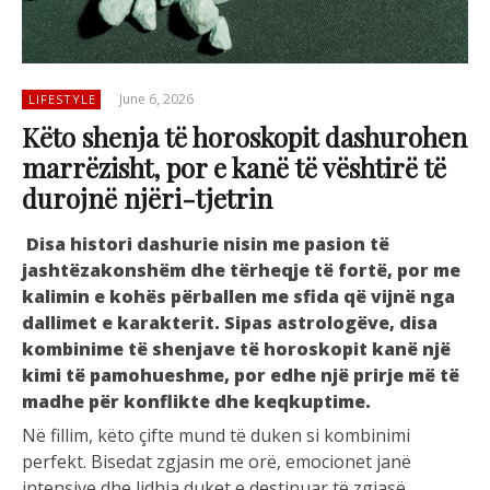
June 6, 2026
LIFESTYLE
Këto shenja të horoskopit dashurohen
marrëzisht, por e kanë të vështirë të
durojnë njëri-tjetrin
Disa histori dashurie nisin me pasion të
jashtëzakonshëm dhe tërheqje të fortë, por me
kalimin e kohës përballen me sfida që vijnë nga
dallimet e karakterit. Sipas astrologëve, disa
kombinime të shenjave të horoskopit kanë një
kimi të pamohueshme, por edhe një prirje më të
madhe për konflikte dhe keqkuptime.
Në fillim, këto çifte mund të duken si kombinimi
perfekt. Bisedat zgjasin me orë, emocionet janë
intensive dhe lidhja duket e destinuar të zgjasë.