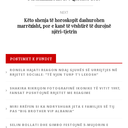
NEXT
Këto shenja të horoskopit dashurohen
marrëzisht, por e kanë të vështirë të durojnë
njëri-tjetrin
POSTIMET E FUNDIT
RONELA HAJATI REAGON NDAJ GJUHËS SË URREJTJES NË
RRJETET SOCIALE: “TË VJEN TURP T’I LEXOSH”
SHAKIRA RIKRIJON FOTOGRAFINË IKONIKE TË VITIT 1997,
FANSAT PUSHTOJNË RRJETET ME REAGIME
MIRI RRËFEN SI KA NDRYSHUAR JETA E FAMILJES SË TIJ
PAS “BIG BROTHER VIP ALBANIA”
SELIN BOLLATI DHE GIMBO FESTOJNË 5-MUJORIN E