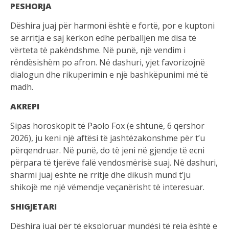
PESHORJA
Dëshira juaj për harmoni është e fortë, por e kuptoni
se arritja e saj kërkon edhe përballjen me disa të
vërteta të pakëndshme. Në punë, një vendim i
rëndësishëm po afron. Në dashuri, yjet favorizojnë
dialogun dhe rikuperimin e një bashkëpunimi më të
madh.
AKREPI
Sipas horoskopit të Paolo Fox (e shtunë, 6 qershor
2026), ju keni një aftësi të jashtëzakonshme për t’u
përqendruar. Në punë, do të jeni në gjendje të ecni
përpara të tjerëve falë vendosmërisë suaj. Në dashuri,
sharmi juaj është në rritje dhe dikush mund t’ju
shikojë me një vëmendje veçanërisht të interesuar.
SHIGJETARI
Dëshira juaj për të eksploruar mundësi të reja është e