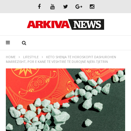
HOME
LIFESTYLE
KËTO SHENJA TË HOROSKOPIT DASHUROHEN
MARRËZISHT, POR E KANË TË VËSHTIRË TË DUROJNË NJËRI-TJETRIN