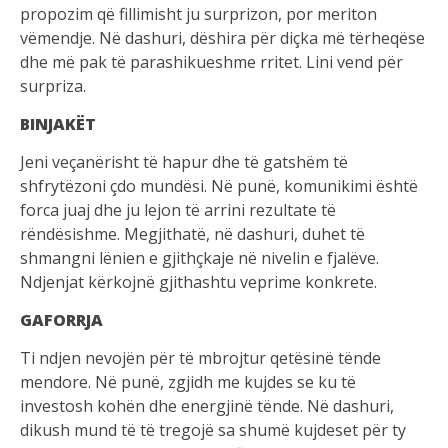
propozim që fillimisht ju surprizon, por meriton
vëmendje. Në dashuri, dëshira për diçka më tërheqëse
dhe më pak të parashikueshme rritet. Lini vend për
surpriza.
BINJAKËT
Jeni veçanërisht të hapur dhe të gatshëm të
shfrytëzoni çdo mundësi. Në punë, komunikimi është
forca juaj dhe ju lejon të arrini rezultate të
rëndësishme. Megjithatë, në dashuri, duhet të
shmangni lënien e gjithçkaje në nivelin e fjalëve.
Ndjenjat kërkojnë gjithashtu veprime konkrete.
GAFORRJA
Ti ndjen nevojën për të mbrojtur qetësinë tënde
mendore. Në punë, zgjidh me kujdes se ku të
investosh kohën dhe energjinë tënde. Në dashuri,
dikush mund të të tregojë sa shumë kujdeset për ty