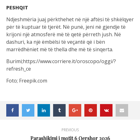
PESHQIT
Ndjeshmëria juaj përkthehet në një aftësi të shkëlqyer
për të kuptuar të tjerët. Në punë, jeni në gjendje të
krijoni një atmosferë më të qetë përreth jush. Në
dashuri, ka një ëmbëlsi të veçantë që i bën
marrëdhëniet më të thella dhe më të sinqerta.
Burimi;https://www.corriere.it/oroscopo/oggi/?
refresh_ce
Foto; Freepik.com
PREVIOUS
Parashikimi i motit 6 Qershor 2026