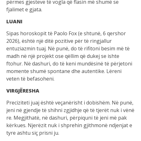
përmes gjesteve të vogla që flasin më shumë se
fjalimet e gjata.
LUANI
Sipas horoskopit të Paolo Fox (e shtunë, 6 qershor
2026), është një ditë pozitive për të ringjallur
entuziazmin tuaj. Në punë, do të rifitoni besim më të
madh në një projekt ose qëllim që dukej se ishte
ftohur. Në dashuri, do të keni mundësinë të përjetoni
momente shumë spontane dhe autentike. Lëreni
veten të befasoheni.
VIRGJËRESHA
Preciziteti juaj është veçanërisht i dobishëm. Në punë,
jeni në gjendje të shihni zgjidhje që të tjerët nuk i vënë
re. Megjithatë, në dashuri, përpiquni të jeni më pak
kërkues. Njerëzit nuk i shprehin gjithmonë ndjenjat e
tyre ashtu siç prisni ju.