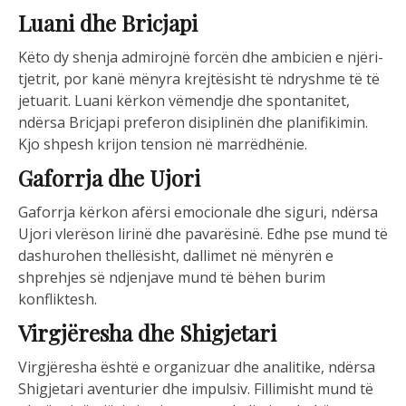
Luani dhe Bricjapi
Këto dy shenja admirojnë forcën dhe ambicien e njëri-
tjetrit, por kanë mënyra krejtësisht të ndryshme të të
jetuarit. Luani kërkon vëmendje dhe spontanitet,
ndërsa Bricjapi preferon disiplinën dhe planifikimin.
Kjo shpesh krijon tension në marrëdhënie.
Gaforrja dhe Ujori
Gaforrja kërkon afërsi emocionale dhe siguri, ndërsa
Ujori vlerëson lirinë dhe pavarësinë. Edhe pse mund të
dashurohen thellësisht, dallimet në mënyrën e
shprehjes së ndjenjave mund të bëhen burim
konfliktesh.
Virgjëresha dhe Shigjetari
Virgjëresha është e organizuar dhe analitike, ndërsa
Shigjetari aventurier dhe impulsiv. Fillimisht mund të