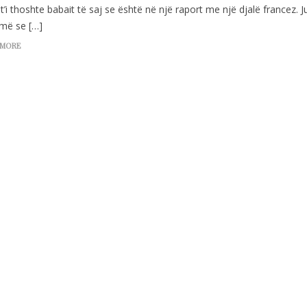
t’i thoshte babait të saj se është në një raport me një djalë francez. J
jmë se […]
 MORE