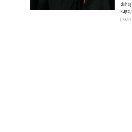
duhej 
kujto
READ