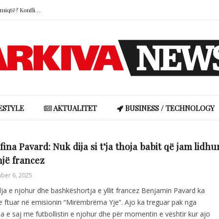
Pse truri i kujton më mirë armiqtë sesa miqtë? Konflikti lë gjurmë më të forta në kujtesë
Ronela Hajati reagon ndaj gjuhës së urrejtjes në rrjetet sociale: “Të vjen turp t’i lexosh”
Shakira rikrijon fotografinë ikonike të vitit 1997, fansat pushtojnë rrjetet me reagime
Miri rrëfen si ka ndryshuar jeta e familjes së tij pas “Big Brother VIP Albania”
Selin Bollati dhe Gimbo festojnë 5-mujorin e lidhjes: “Duke krijuar kujtime së bashku”
Pse truri i kujton më mirë armiqtë sesa miqtë? Konflikti lë gjurmë më të forta në kujtesë
ESTYLE
AKTUALITET
BUSINESS / TECHNOLOGY
fina Pavard: Nuk dija si t’ja thoja babit që jam lidhu
jë francez
ber 6, 2025
ja e njohur dhe bashkëshortja e yllit francez Benjamin Pavard ka
e ftuar në emisionin “Mirëmbrëma Yje”. Ajo ka treguar pak nga
ia e saj me futbollistin e njohur dhe për momentin e vështir kur ajo