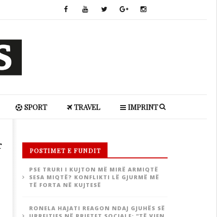
SPORT
TRAVEL
IMPRINT
r
POSTIMET E FUNDIT
PSE TRURI I KUJTON MË MIRË ARMIQTË
SESA MIQTË? KONFLIKTI LË GJURMË MË
TË FORTA NË KUJTESË
RONELA HAJATI REAGON NDAJ GJUHËS SË
URREJTJES NË RRJETET SOCIALE: “TË VJEN