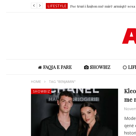
LIFESTYLE
SHOWBIZ
SHOWBIZ
SHOWBIZ
SHOWBIZ
LIFESTYLE
FAQJA E PARE
SHOWBIZ
LIF
HOME
TAG "BENJAMIN"
Kleo
SHOWBIZ
me n
Novem
Model
qenë 
histor