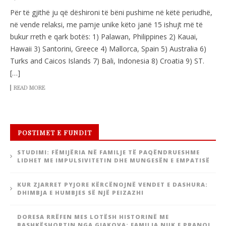
Për të gjithë ju që dëshironi të bëni pushime në këtë periudhë,
në vende relaksi, me pamje unike këto janë 15 ishujt më të
bukur rreth e qark botës: 1) Palawan, Philippines 2) Kauai,
Hawaii 3) Santorini, Greece 4) Mallorca, Spain 5) Australia 6)
Turks and Caicos Islands 7) Bali, Indonesia 8) Croatia 9) ST.
[…]
READ MORE
POSTIMET E FUNDIT
STUDIMI: FËMIJËRIA NË FAMILJE TË PAQËNDRUESHME
LIDHET ME IMPULSIVITETIN DHE MUNGESËN E EMPATISË
KUR ZJARRET PYJORE KËRCËNOJNË VENDET E DASHURA:
DHIMBJA E HUMBJES SË NJË PEIZAZHI
DORESA RRËFEN MES LOTËSH HISTORINË ME
BASHKËSHORTIN NGA GJAKOVA: FAMILJA NUK E PRANOI