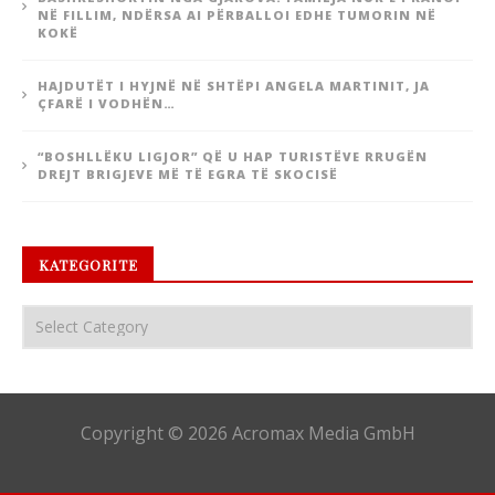
NË FILLIM, NDËRSA AI PËRBALLOI EDHE TUMORIN NË
KOKË
HAJDUTËT I HYJNË NË SHTËPI ANGELA MARTINIT, JA
ÇFARË I VODHËN…
“BOSHLLËKU LIGJOR” QË U HAP TURISTËVE RRUGËN
DREJT BRIGJEVE MË TË EGRA TË SKOCISË
KATEGORITE
Copyright © 2026 Acromax Media GmbH