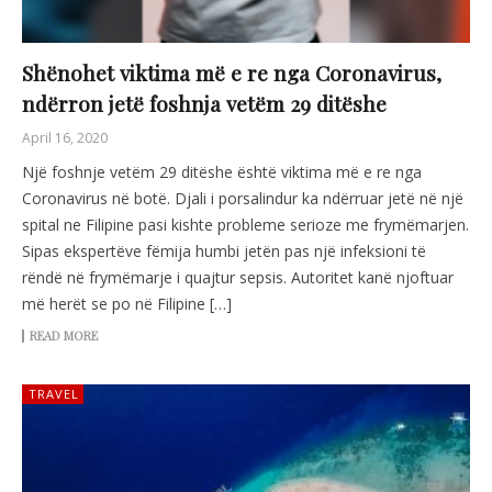
Shënohet viktima më e re nga Coronavirus,
ndërron jetë foshnja vetëm 29 ditëshe
April 16, 2020
Një foshnje vetëm 29 ditëshe është viktima më e re nga
Coronavirus në botë. Djali i porsalindur ka ndërruar jetë në një
spital ne Filipine pasi kishte probleme serioze me frymëmarjen.
Sipas ekspertëve fëmija humbi jetën pas një infeksioni të
rëndë në frymëmarje i quajtur sepsis. Autoritet kanë njoftuar
më herët se po në Filipine […]
READ MORE
TRAVEL