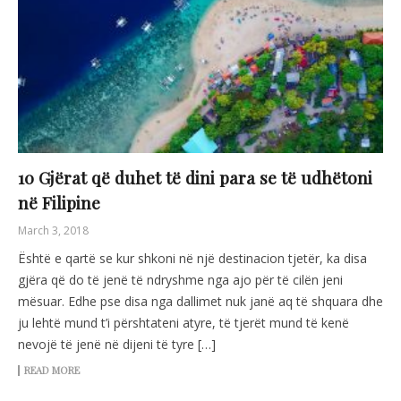
10 Gjërat që duhet të dini para se të udhëtoni
në Filipine
March 3, 2018
Është e qartë se kur shkoni në një destinacion tjetër, ka disa
gjëra që do të jenë të ndryshme nga ajo për të cilën jeni
mësuar. Edhe pse disa nga dallimet nuk janë aq të shquara dhe
ju lehtë mund t’i përshtateni atyre, të tjerët mund të kenë
nevojë të jenë në dijeni të tyre […]
READ MORE