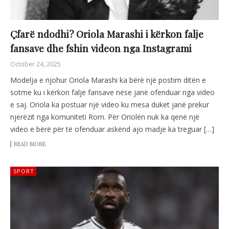
Çfarë ndodhi? Oriola Marashi i kërkon falje
fansave dhe fshin videon nga Instagrami
October 24, 2025
Modelja e njohur Oriola Marashi ka bërë një postim ditën e
sotme ku i kërkon falje fansave nëse janë ofenduar nga video
e saj. Oriola ka postuar një video ku mesa duket janë prekur
njerëzit nga komuniteti Rom. Për Oriolën nuk ka qenë një
video e bërë për të ofenduar askënd ajo madje ka treguar […]
READ MORE
SPORT