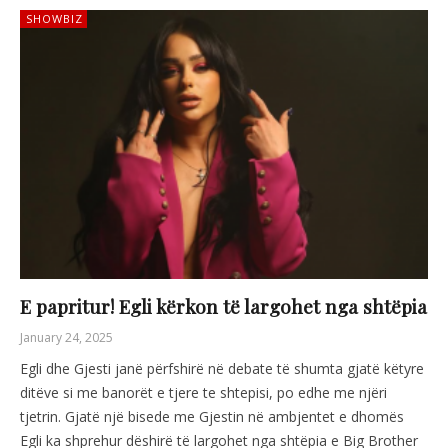
SHOWBIZ
E papritur! Egli kërkon të largohet nga shtëpia
January 24, 2025
Egli dhe Gjesti janë përfshirë në debate të shumta gjatë këtyre
ditëve si me banorët e tjere te shtepisi, po edhe me njëri
tjetrin. Gjatë një bisede me Gjestin në ambjentet e dhomës
Egli ka shprehur dëshirë të largohet nga shtëpia e Big Brother