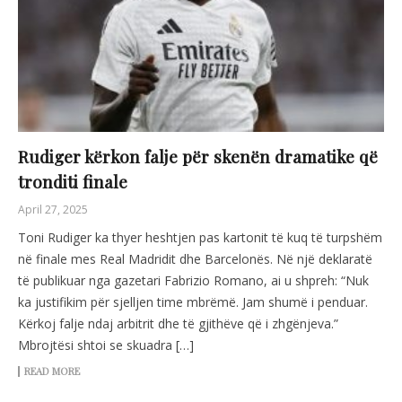
Rudiger kërkon falje për skenën dramatike që
tronditi finale
April 27, 2025
Toni Rudiger ka thyer heshtjen pas kartonit të kuq të turpshëm
në finale mes Real Madridit dhe Barcelonës. Në një deklaratë
të publikuar nga gazetari Fabrizio Romano, ai u shpreh: “Nuk
ka justifikim për sjelljen time mbrëmë. Jam shumë i penduar.
Kërkoj falje ndaj arbitrit dhe të gjithëve që i zhgënjeva.”
Mbrojtësi shtoi se skuadra […]
READ MORE