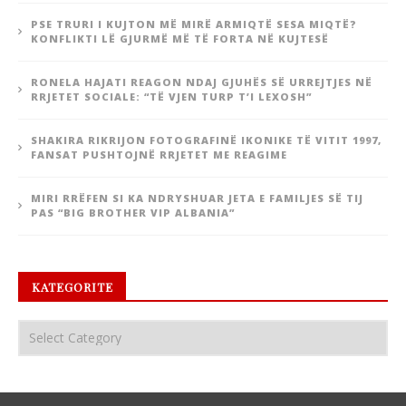
PSE TRURI I KUJTON MË MIRË ARMIQTË SESA MIQTË?
KONFLIKTI LË GJURMË MË TË FORTA NË KUJTESË
RONELA HAJATI REAGON NDAJ GJUHËS SË URREJTJES NË
RRJETET SOCIALE: “TË VJEN TURP T’I LEXOSH”
SHAKIRA RIKRIJON FOTOGRAFINË IKONIKE TË VITIT 1997,
FANSAT PUSHTOJNË RRJETET ME REAGIME
MIRI RRËFEN SI KA NDRYSHUAR JETA E FAMILJES SË TIJ
PAS “BIG BROTHER VIP ALBANIA”
KATEGORITE