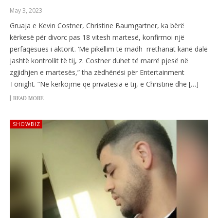
May 3, 2023
Gruaja e Kevin Costner, Christine Baumgartner, ka bërë
kërkesë për divorc pas 18 vitesh martesë, konfirmoi një
përfaqësues i aktorit. ‘Me pikëllim të madh rrethanat kanë dalë
jashtë kontrollit të tij, z. Costner duhet të marrë pjesë në
zgjidhjen e martesës,” tha zëdhënësi për Entertainment
Tonight. “Ne kërkojmë që privatësia e tij, e Christine dhe […]
READ MORE
SHOWBIZ