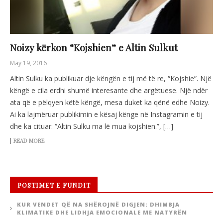
Noizy kërkon “Kojshien” e Altin Sulkut
May 19, 2016
Altin Sulku ka publikuar dje këngën e tij më të re, “Kojshie”. Një
këngë e cila erdhi shumë interesante dhe argëtuese. Një ndër
ata që e pëlqyen këtë këngë, mesa duket ka qënë edhe Noizy.
Ai ka lajmëruar publikimin e kësaj kënge në Instagramin e tij
dhe ka cituar: “Altin Sulku ma lë mua kojshien.”, […]
READ MORE
POSTIMET E FUNDIT
KUR VENDET QË NA SHËROJNË DIGJEN: DHIMBJA
KLIMATIKE DHE LIDHJA EMOCIONALE ME NATYRËN