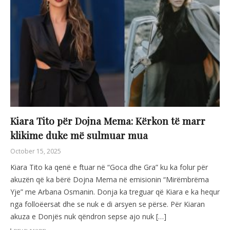
Kiara Tito për Dojna Mema: Kërkon të marr
klikime duke më sulmuar mua
October 15, 2025
Kiara Tito ka qenë e ftuar në “Goca dhe Gra” ku ka folur për
akuzën që ka bërë Dojna Mema në emisionin “Mirëmbrëma
Yje” me Arbana Osmanin. Donja ka treguar që Kiara e ka hequr
nga folloëersat dhe se nuk e di arsyen se përse. Për Kiaran
akuza e Donjës nuk qëndron sepse ajo nuk […]