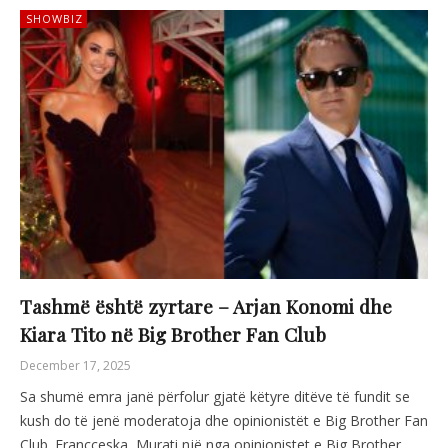
SHOWBIZ
Tashmë është zyrtare – Arjan Konomi dhe
Kiara Tito në Big Brother Fan Club
December 17, 2025
Sa shumë emra janë përfolur gjatë këtyre ditëve të fundit se
kush do të jenë moderatoja dhe opinionistët e Big Brother Fan
Club. Francceska Murati një nga opinionistet e Big Brother