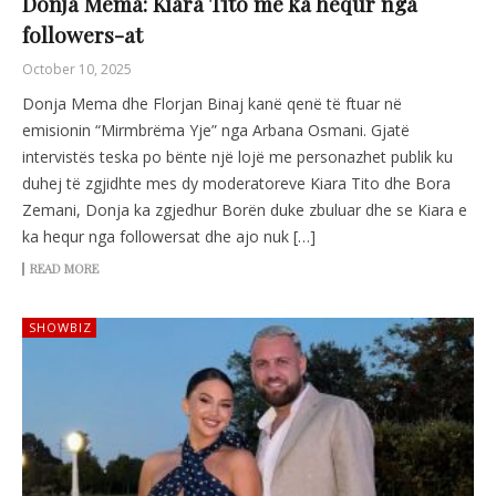
Donja Mema: Kiara Tito më ka hequr nga
followers-at
October 10, 2025
Donja Mema dhe Florjan Binaj kanë qenë të ftuar në
emisionin “Mirmbrëma Yje” nga Arbana Osmani. Gjatë
intervistës teska po bënte një lojë me personazhet publik ku
duhej të zgjidhte mes dy moderatoreve Kiara Tito dhe Bora
Zemani, Donja ka zgjedhur Borën duke zbuluar dhe se Kiara e
ka hequr nga followersat dhe ajo nuk […]
READ MORE
SHOWBIZ