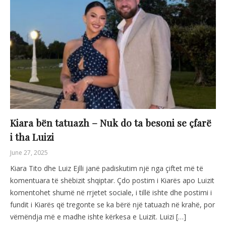
Kiara bën tatuazh – Nuk do ta besoni se çfarë
i tha Luizi
June 27, 2025
Kiara Tito dhe Luiz Ejlli janë padiskutim një nga çiftet më të
komentuara të shëbizit shqiptar. Çdo postim i Kiarës apo Luizit
komentohet shumë në rrjetet sociale, i tillë ishte dhe postimi i
fundit i Kiarës që tregonte se ka bërë një tatuazh në krahë, por
vëmëndja më e madhe ishte kërkesa e Luizit. Luizi […]