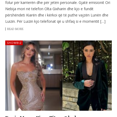
folur për karrierën dhe për jetën personale. Gjatë emisionit Ori
Nebija mori në telefon Olta Gixharin dhe kjo e fundit
përshëndeti Kiarën dhe i kërkoi që të puthe vajzën Lunën dhe
Luizin. Për Luizin kjo telefonat që u shfaq si e momentit […]
READ MORE
SHOWBIZ