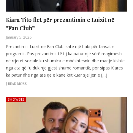
Kiara Tito flet për prezantimin e Luizit në
“Fan Club”
January 5, 2026
Prezantimi i Luizit në Fan Club ishte një habi për fansat e
programit. Pas prezantimit të tij ka patur një sërë reagimesh
në rrjetet sociale ku shumica e mbështesnin dhe madje kishte
nga ata që i’u duk një gjest shumë romantik, por sipas Kiarës
ka patur dhe nga ata që e kanë kritikuar sjelljen e […]
READ MORE
SHOWBIZ