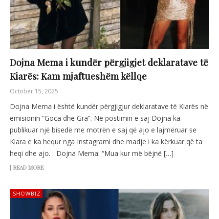
Dojna Mema i kundër përgjigjet deklaratave të
Kiarës: Kam mjaftueshëm këllqe
October 15, 2025
Dojna Mema i është kundër përgjigjur deklaratave të Kiarës në
emisionin “Goca dhe Gra”. Në postimin e saj Dojna ka
publikuar një bisedë me motrën e saj që ajo e lajmëruar se
Kiara e ka hequr nga Instagrami dhe madje i ka kërkuar që ta
heqi dhe ajo. Dojna Mema: “Mua kur më bëjnë […]
READ MORE
SHOWBIZ