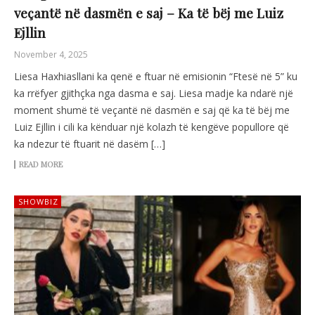
veçantë në dasmën e saj – Ka të bëj me Luiz
Ejllin
November 4, 2025
Liesa Haxhiasllani ka qenë e ftuar në emisionin “Ftesë në 5” ku
ka rrëfyer gjithçka nga dasma e saj. Liesa madje ka ndarë një
moment shumë të veçantë në dasmën e saj që ka të bëj me
Luiz Ejllin i cili ka kënduar një kolazh të kengëve popullore që
ka ndezur të ftuarit në dasëm […]
READ MORE
SHOWBIZ