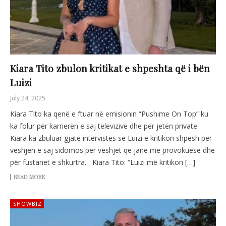
Kiara Tito zbulon kritikat e shpeshta që i bën
Luizi
July 24, 2025
Kiara Tito ka qenë e ftuar në emisionin “Pushime On Top” ku
ka folur për karrierën e saj televizive dhe për jetën private.
Kiara ka zbuluar gjatë intervistës se Luizi e kritikon shpesh për
veshjen e saj sidomos për veshjet që janë më provokuese dhe
për fustanet e shkurtra. Kiara Tito: “Luizi më kritikon […]
READ MORE
SHOWBIZ