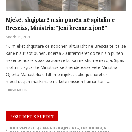
Mjekët shqiptarë nisin punën në spitalin e
Brescias, Ministria: “Jeni krenaria jonë”
March 31, 2020
10 mjekët shqiptarë që ndodhen aktualisht në Brescia të Italisë
kanë nisur sot punën, ndërsa 20 infermierët do të nisin punën
nesër të ndarë sipas pavioneve ku ka më shumë nevoja. Sipas
njoftimit zyrtar të Ministrisë së Shëndetësisë vetë Ministria
Ogerta Manastirliu u lidh me mjekët duke ju shprehur
mbështetjen maskimale në këtë mission humanitar. […]
READ MORE
POSTIMET E FUNDIT
KUR VENDET QË NA SHËROJNË DIGJEN: DHIMBJA