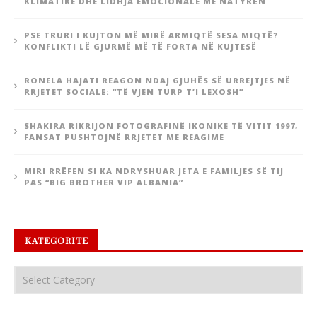
KLIMATIKE DHE LIDHJA EMOCIONALE ME NATYRËN
PSE TRURI I KUJTON MË MIRË ARMIQTË SESA MIQTË?
KONFLIKTI LË GJURMË MË TË FORTA NË KUJTESË
RONELA HAJATI REAGON NDAJ GJUHËS SË URREJTJES NË
RRJETET SOCIALE: “TË VJEN TURP T’I LEXOSH”
SHAKIRA RIKRIJON FOTOGRAFINË IKONIKE TË VITIT 1997,
FANSAT PUSHTOJNË RRJETET ME REAGIME
MIRI RRËFEN SI KA NDRYSHUAR JETA E FAMILJES SË TIJ
PAS “BIG BROTHER VIP ALBANIA”
KATEGORITE