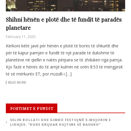
Shihni hënën e plotë dhe të fundit të paradës
planetare
February 11, 2025
Kërkoni këtë javë për hënën e plotë të borës të shkurtit dhe
për të kapur pamjen e fundit të një parade të dukshme të
planetëve në qiellin e natës përpara se të zhduken nga pamja.
Kjo fazë e hënës do të arrijë kulmin në orën 8:53 të mëngjesit
të së mërkurës ET, por rruzulli i […]
READ MORE
POSTIMET E FUNDIT
SELIN BOLLATI DHE GIMBO FESTOJNË 5-MUJORIN E
LIDHJES: “DUKE KRIJUAR KUJTIME SË BASHKU”