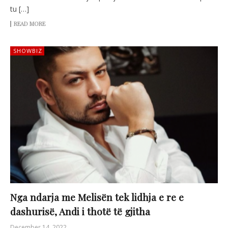
tu […]
READ MORE
SHOWBIZ
Nga ndarja me Melisën tek lidhja e re e
dashurisë, Andi i thotë të gjitha
December 14, 2022