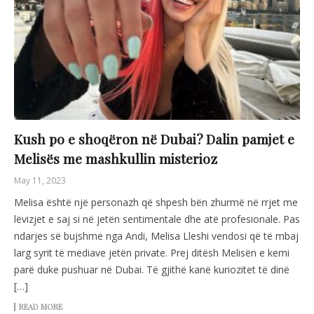
Kush po e shoqëron në Dubai? Dalin pamjet e
Melisës me mashkullin misterioz
May 11, 2023
Melisa është një personazh që shpesh bën zhurmë në rrjet me
lëvizjet e saj si në jetën sentimentale dhe atë profesionale. Pas
ndarjes së bujshme nga Andi, Melisa Lleshi vendosi që të mbaj
larg syrit të mediave jetën private. Prej ditësh Melisën e kemi
parë duke pushuar në Dubai. Të gjithë kanë kuriozitet të dinë
[…]
READ MORE