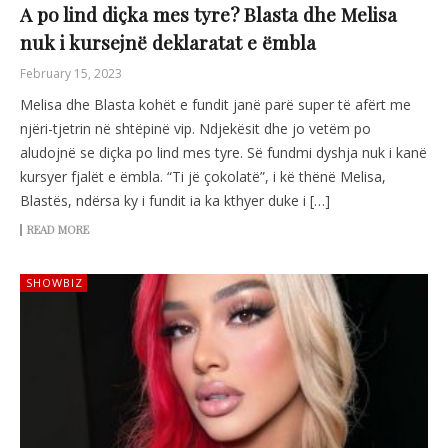
A po lind diçka mes tyre? Blasta dhe Melisa
nuk i kursejnë deklaratat e ëmbla
February 15, 2023
Melisa dhe Blasta kohët e fundit janë parë super të afërt me
njëri-tjetrin në shtëpinë vip. Ndjekësit dhe jo vetëm po
aludojnë se diçka po lind mes tyre. Së fundmi dyshja nuk i kanë
kursyer fjalët e ëmbla. “Ti jë çokolatë”, i kë thënë Melisa,
Blastës, ndërsa ky i fundit ia ka kthyer duke i […]
READ MORE
SHOWBIZ