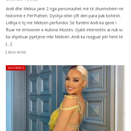
Andi dhe Melisa janë 2 nga personazhet më të zhurmshëm në
historinë e Për’Puthen. Dyshja ishin çift deri para pak kohësh.
Lidhja e tij me Melisën përfundoi. Së fundmi Andi ka qenë i
ftuar në emisionin e Aulona Mustës. Gjatë intervistës ai nuk iu
ka shpëtuar pyetjeve mbi Melisën. Andi ka reaguar për herë të
[…]
READ MORE
SHOWBIZ