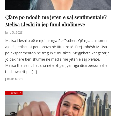
Çfarë po ndodh me jetën e saj sentimentale?
Melisa Lleshi iu jep fund aludimeve
June 5, 2023
Melisa Lleshi u bë e njohur nga Për’Puthen. Që nga ai moment
ajo shpërtheu si personazh në titujt rozë. Prej kohësh Melisa
po eksperimenton në tregun e muzikës. Megjithatë këngëtarja
jo pak herë bën zhurmë në media me jetën e saj private.
Melisa tha se ndihet shumë e zhgënjyer nga disa personazhe
të showbizit pa […]
READ MORE
SHOWBIZ