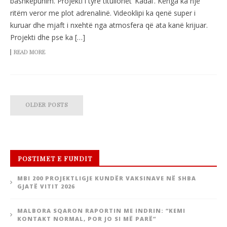
bashkëpunim. Projekti i tyre titullohet ‘Kadal’. Kënga ka një
ritëm veror me plot adrenalinë. Videoklipi ka qenë super i
kuruar dhe mjaft i nxehtë nga atmosfera që ata kanë krijuar.
Projekti dhe pse ka […]
READ MORE
OLDER POSTS
POSTIMET E FUNDIT
MBI 200 PROJEKTLIGJE KUNDËR VAKSINAVE NË SHBA
GJATË VITIT 2026
MALBORA SQARON RAPORTIN ME INDRIN: “KEMI
KONTAKT NORMAL, POR JO SI MË PARË”