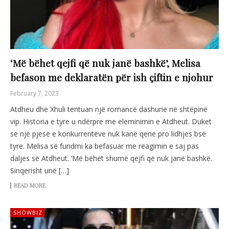
‘Më bëhet qejfi që nuk janë bashkë’, Melisa
befason me deklaratën për ish çiftin e njohur
February 7, 2023
Atdheu dhe Xhuli tentuan një romancë dashurie në shtëpinë
vip. Historia e tyre u ndërpre me eleminimin e Atdheut. Duket
se një pjesë e konkurrentëve nuk kanë qenë pro lidhjes bsë
tyre. Melisa së fundmi ka befasuar me reagimin e saj pas
daljes së Atdheut. ‘Më bëhet shumë qejfi që nuk janë bashkë.
Sinqerisht unë […]
READ MORE
SHOWBIZ