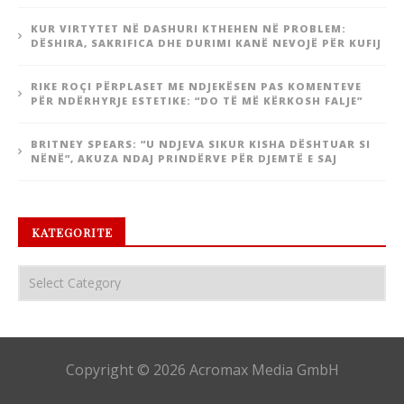
KUR VIRTYTET NË DASHURI KTHEHEN NË PROBLEM:
DËSHIRA, SAKRIFICA DHE DURIMI KANË NEVOJË PËR KUFIJ
RIKE ROÇI PËRPLASET ME NDJEKËSEN PAS KOMENTEVE
PËR NDËRHYRJE ESTETIKE: “DO TË MË KËRKOSH FALJE”
BRITNEY SPEARS: “U NDJEVA SIKUR KISHA DËSHTUAR SI
NËNË”, AKUZA NDAJ PRINDËRVE PËR DJEMTË E SAJ
KATEGORITE
Copyright © 2026 Acromax Media GmbH