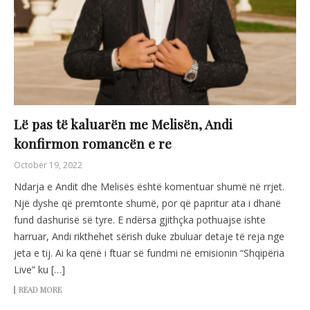
Lë pas të kaluarën me Melisën, Andi
konfirmon romancën e re
October 19, 2022
Ndarja e Andit dhe Melisës është komentuar shumë në rrjet.
Një dyshe që premtonte shumë, por që papritur ata i dhanë
fund dashurisë së tyre. E ndërsa gjithçka pothuajse ishte
harruar, Andi rikthehet sërish duke zbuluar detaje të reja nge
jeta e tij. Ai ka qënë i ftuar së fundmi në emisionin “Shqipëria
Live” ku […]
READ MORE