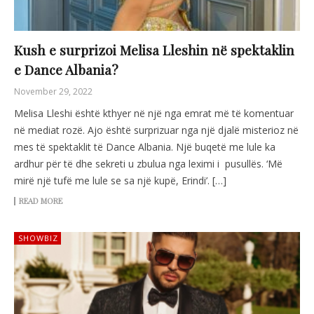
Kush e surprizoi Melisa Lleshin në spektaklin
e Dance Albania?
November 29, 2022
Melisa Lleshi është kthyer në një nga emrat më të komentuar
në mediat rozë. Ajo është surprizuar nga një djalë misterioz në
mes të spektaklit të Dance Albania. Një buqetë me lule ka
ardhur për të dhe sekreti u zbulua nga leximi i pusullës. ‘Më
mirë një tufë me lule se sa një kupë, Erindi’. […]
READ MORE
SHOWBIZ