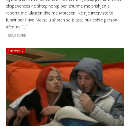
eksperiencës në shtëpinë vip bëri zhurmë me prishjen e
raportit me Blastën dhe me Mbresën. Në një intervistë të
fundit për Prive Melisa u shpreh se Blasta nuk është person i
afërt në […]
READ MORE
SHOWBIZ