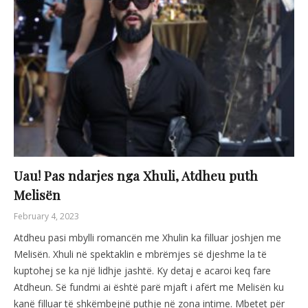
Uau! Pas ndarjes nga Xhuli, Atdheu puth
Melisën
February 4, 2023
Atdheu pasi mbylli romancën me Xhulin ka filluar joshjen me
Melisën. Xhuli në spektaklin e mbrëmjes së djeshme la të
kuptohej se ka një lidhje jashtë. Ky detaj e acaroi keq fare
Atdheun. Së fundmi ai është parë mjaft i afërt me Melisën ku
kanë filluar të shkëmbejnë puthje në zona intime. Mbetet për