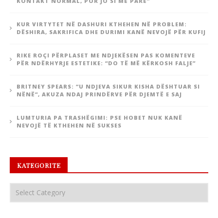
KONTAKT NORMAL, POR JO SI MË PARË”
KUR VIRTYTET NË DASHURI KTHEHEN NË PROBLEM:
DËSHIRA, SAKRIFICA DHE DURIMI KANË NEVOJË PËR KUFIJ
RIKE ROÇI PËRPLASET ME NDJEKËSEN PAS KOMENTEVE
PËR NDËRHYRJE ESTETIKE: “DO TË MË KËRKOSH FALJE”
BRITNEY SPEARS: “U NDJEVA SIKUR KISHA DËSHTUAR SI
NËNË”, AKUZA NDAJ PRINDËRVE PËR DJEMTË E SAJ
LUMTURIA PA TRASHËGIMI: PSE HOBET NUK KANË
NEVOJË TË KTHEHEN NË SUKSES
KATEGORITE