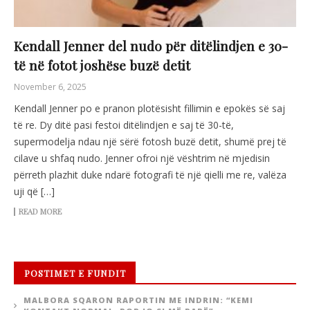
Kendall Jenner del nudo për ditëlindjen e 30-
të në fotot joshëse buzë detit
November 6, 2025
Kendall Jenner po e pranon plotësisht fillimin e epokës së saj
të re. Dy ditë pasi festoi ditëlindjen e saj të 30-të,
supermodelja ndau një sërë fotosh buzë detit, shumë prej të
cilave u shfaq nudo. Jenner ofroi një vështrim në mjedisin
përreth plazhit duke ndarë fotografi të një qielli me re, valëza
uji që […]
READ MORE
POSTIMET E FUNDIT
MALBORA SQARON RAPORTIN ME INDRIN: “KEMI