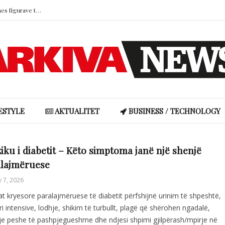
Djali i Grida Dumës feston ditëlindjen mes figurave të njohura të ekranit
Xhuli Nura: “Ndoshta gjej një partner që do të jetë baba për fëmijët e mi”
Cristiano Ronaldo hap dyert e garazhit luksoz, mahnit me koleksionin milionësh të veturave
Studimi: Nënat mbajnë pjesën më të madhe të “barrës mendore” në familje
Ronela Hajati reagon ashpër ndaj komenteve negative: “Të vjen turp t’i lexosh, jo më t’i shkruash”
Djali i Grida Dumës feston ditëlindjen mes figurave të njohura të ekranit
ESTYLE
AKTUALITET
BUSINESS / TECHNOLOGY
iku i diabetit – Këto simptoma janë një shenjë
alajmëruese
y 7, 2026
t kryesore paralajmëruese të diabetit përfshijnë urinim të shpeshtë,
ri intensive, lodhje, shikim të turbullt, plagë që shërohen ngadalë,
e peshe të pashpjegueshme dhe ndjesi shpimi gjilpërash/mpirje në