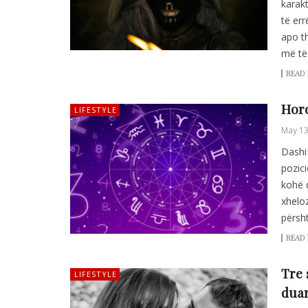
karakt
të er
apo th
më të 
READ
Horo
LIFESTYLE
May 13
Dashi
pozici
kohë q
xheloz
përsh
READ
Tre 
LIFESTYLE
dua