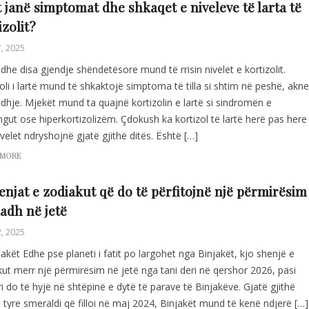
t janë simptomat dhe shkaqet e niveleve të larta të
izolit?
7, 2025
 dhe disa gjendje shëndetësore mund të rrisin nivelet e kortizolit.
oli i lartë mund të shkaktojë simptoma të tilla si shtim në peshë, akne
dhje. Mjekët mund ta quajnë kortizolin e lartë si sindromën e
gut ose hiperkortizolizëm. Çdokush ka kortizol të lartë herë pas here
velet ndryshojnë gjatë gjithë ditës. Është […]
 MORE
enjat e zodiakut që do të përfitojnë një përmirësim
adh në jetë
2, 2025
jakët Edhe pse planeti i fatit po largohet nga Binjakët, kjo shenjë e
ut merr një përmirësim në jetë nga tani deri në qershor 2026, pasi
ri do të hyjë në shtëpinë e dytë të parave të Binjakëve. Gjatë gjithë
të tyre smeraldi që filloi në maj 2024, Binjakët mund të kenë ndjerë […]