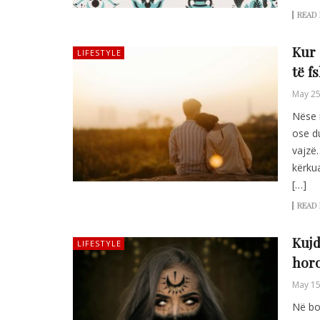
READ
Kur 
LIFESTYLE
të f
May 25
Nëse 
ose du
vajzë…
kërku
[…]
READ
Kujd
LIFESTYLE
horo
May 15
Në bo