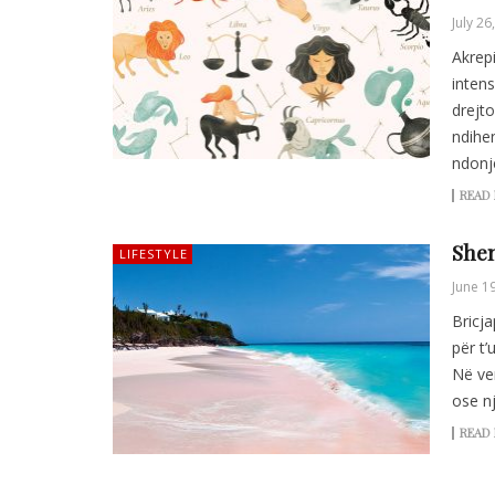
July 26
Akrep
inten
drejt
ndihen
ndonjë
READ
Shen
LIFESTYLE
June 1
Bricja
për t’
Në ven
ose nj
READ