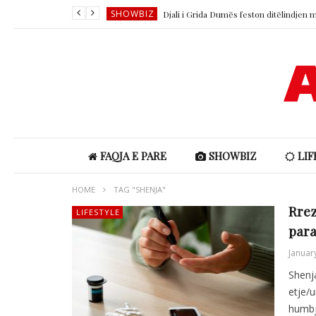
SHOWBIZ
SHOWBIZ
SHOWBIZ
LIFESTYLE
SHOWBIZ
SHOWBIZ
FAQJA E PARE
SHOWBIZ
LIF
HOME
TAG "SHENJA"
Rrez
LIFESTYLE
par
Januar
Shenja
etje/u
humbj