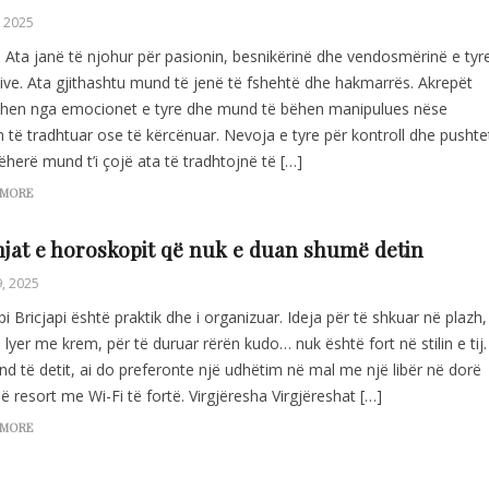
, 2025
i Ata janë të njohur për pasionin, besnikërinë dhe vendosmërinë e tyr
sive. Ata gjithashtu mund të jenë të fshehtë dhe hakmarrës. Akrepët
ohen nga emocionet e tyre dhe mund të bëhen manipulues nëse
 të tradhtuar ose të kërcënuar. Nevoja e tyre për kontroll dhe pushte
herë mund t’i çojë ata të tradhtojnë të […]
 MORE
jat e horoskopit që nuk e duan shumë detin
9, 2025
pi Bricjapi është praktik dhe i organizuar. Ideja për të shkuar në plazh,
u lyer me krem, për të duruar rërën kudo… nuk është fort në stilin e tij.
d të detit, ai do preferonte një udhëtim në mal me një libër në dorë
ë resort me Wi-Fi të fortë. Virgjëresha Virgjëreshat […]
 MORE