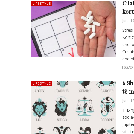
Cila
LIFESTYLE
kort
June 1
Stresi
Kortiz
dhe lo
Cushin
dhe ni
READ
6 Sh
LIFESTYLE
të m
June 1
1. Bin
zodiak
Jupite
vitit 