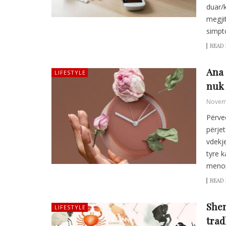
duar/k
megji
simpt
READ
Ana 
LIFESTYLE
nuk 
Novem
Përve
përje
vdekje
tyre k
menop
READ
Shen
LIFESTYLE
trad