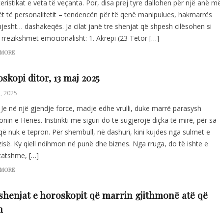
eristikat e veta të veçanta. Por, disa prej tyre dallohen për një anë m
rët të personalitetit – tendencën për të qenë manipulues, hakmarrës
jesht… dashakeqës. Ja cilat janë tre shenjat që shpesh cilësohen si
rrezikshmet emocionalisht: 1. Akrepi (23 Tetor […]
 MORE
skopi ditor, 13 maj 2025
, 2025
 Je në një gjendje force, madje edhe vrulli, duke marrë parasysh
onin e Hënës. Instinkti me siguri do të sugjerojë diçka të mirë, për sa
ë nuk e tepron. Për shembull, në dashuri, kini kujdes nga sulmet e
isë. Ky qiell ndihmon në punë dhe biznes. Nga rruga, do të ishte e
tatshme, […]
 MORE
shenjat e horoskopit që marrin gjithmonë atë që
n