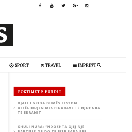
SPORT
TRAVEL
IMPRINT
POSTIMET E FUNDIT
DJALI I GRIDA DUMËS FESTON
DITËLINDJEN MES FIGURAVE TË NJOHURA
TË EKRANIT
XHULI NURA: “NDOSHTA GJEJ NJË
PARTNER QË DO TË JETË BABA PËR