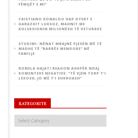
FËMIJËT E MI”
CRISTIANO RONALDO HAP DYERT E
GARAZHIT LUKSOZ, MAHNIT ME
KOLEKSIONIN MILIONËSH TË VETURAVE
STUDIMI: NËNAT MBAJNË PJESËN MË TË
MADHE TË “BARRËS MENDORE” NË
FAMILJE
RONELA HAJATI REAGON ASHPËR NDAJ
KOMENTEVE NEGATIVE: “TË VJEN TURP T’I
LEXOSH, JO MË T’I SHKRUASH”
KATEGORITE