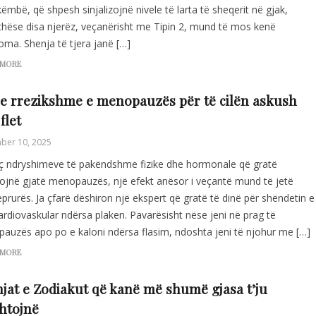
ëmbë, që shpesh sinjalizojnë nivele të larta të sheqerit në gjak,
thëse disa njerëz, veçanërisht me Tipin 2, mund të mos kenë
oma. Shenja të tjera janë […]
 MORE
e rrezikshme e menopauzës për të cilën askush
flet
ber 10, 2025
ç ndryshimeve të pakëndshme fizike dhe hormonale që gratë
tojnë gjatë menopauzës, një efekt anësor i veçantë mund të jetë
prurës. Ja çfarë dëshiron një ekspert që gratë të dinë për shëndetin e
ardiovaskular ndërsa plaken. Pavarësisht nëse jeni në prag të
auzës apo po e kaloni ndërsa flasim, ndoshta jeni të njohur me […]
 MORE
jat e Zodiakut që kanë më shumë gjasa t’ju
htojnë