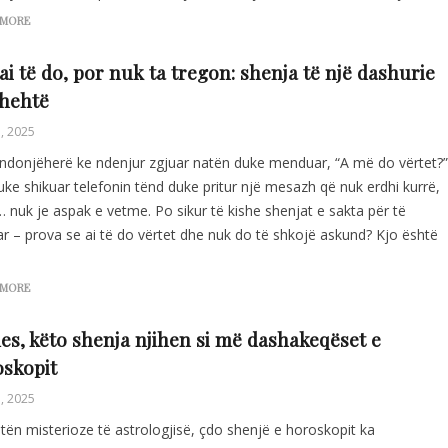
 MORE
ai të do, por nuk ta tregon: shenja të një dashurie
shehtë
, 2025
ndonjëherë ke ndenjur zgjuar natën duke menduar, “A më do vërtet?”
ke shikuar telefonin tënd duke pritur një mesazh që nuk erdhi kurrë,
 nuk je aspak e vetme. Po sikur të kishe shenjat e sakta për të
ar – prova se ai të do vërtet dhe nuk do të shkojë askund? Kjo është
 MORE
es, këto shenja njihen si më dashakeqëset e
skopit
, 2025
tën misterioze të astrologjisë, çdo shenjë e horoskopit ka