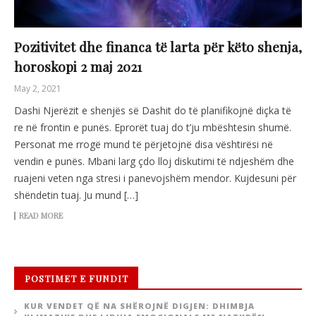
Pozitivitet dhe financa të larta për këto shenja,
horoskopi 2 maj 2021
May 2, 2021
Dashi Njerëzit e shenjës së Dashit do të planifikojnë diçka të
re në frontin e punës. Eprorët tuaj do t’ju mbështesin shumë.
Personat me rrogë mund të përjetojnë disa vështirësi në
vendin e punës. Mbani larg çdo lloj diskutimi të ndjeshëm dhe
ruajeni veten nga stresi i panevojshëm mendor. Kujdesuni për
shëndetin tuaj. Ju mund […]
READ MORE
POSTIMET E FUNDIT
KUR VENDET QË NA SHËROJNË DIGJEN: DHIMBJA