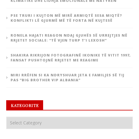
KLIMATIKE DHE LIDHJA EMOCIONALE ME NATYRËN
PSE TRURI I KUJTON MË MIRË ARMIQTË SESA MIQTË?
KONFLIKTI LË GJURMË MË TË FORTA NË KUJTESË
RONELA HAJATI REAGON NDAJ GJUHËS SË URREJTJES NË
RRJETET SOCIALE: “TË VJEN TURP T’I LEXOSH”
SHAKIRA RIKRIJON FOTOGRAFINË IKONIKE TË VITIT 1997,
FANSAT PUSHTOJNË RRJETET ME REAGIME
MIRI RRËFEN SI KA NDRYSHUAR JETA E FAMILJES SË TIJ
PAS “BIG BROTHER VIP ALBANIA”
KATEGORITE