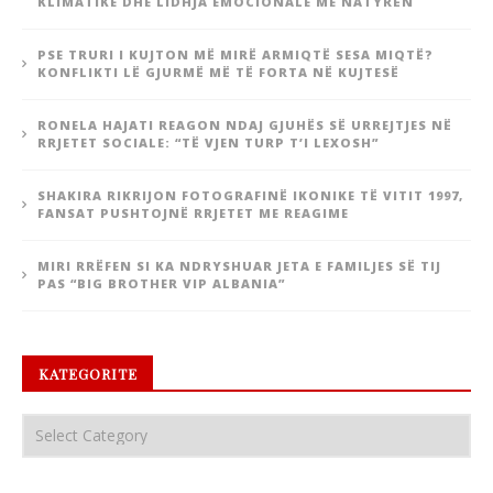
KLIMATIKE DHE LIDHJA EMOCIONALE ME NATYRËN
PSE TRURI I KUJTON MË MIRË ARMIQTË SESA MIQTË?
KONFLIKTI LË GJURMË MË TË FORTA NË KUJTESË
RONELA HAJATI REAGON NDAJ GJUHËS SË URREJTJES NË
RRJETET SOCIALE: “TË VJEN TURP T’I LEXOSH”
SHAKIRA RIKRIJON FOTOGRAFINË IKONIKE TË VITIT 1997,
FANSAT PUSHTOJNË RRJETET ME REAGIME
MIRI RRËFEN SI KA NDRYSHUAR JETA E FAMILJES SË TIJ
PAS “BIG BROTHER VIP ALBANIA”
KATEGORITE