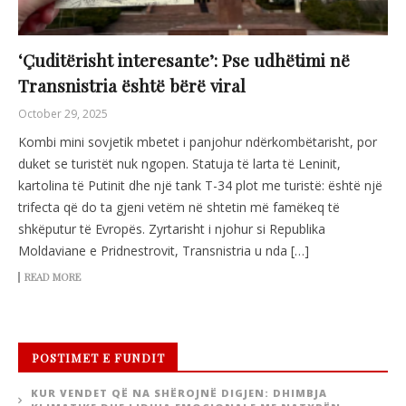
‘Çuditërisht interesante’: Pse udhëtimi në
Transnistria është bërë viral
October 29, 2025
Kombi mini sovjetik mbetet i panjohur ndërkombëtarisht, por
duket se turistët nuk ngopen. Statuja të larta të Leninit,
kartolina të Putinit dhe një tank T-34 plot me turistë: është një
trifecta që do ta gjeni vetëm në shtetin më famëkeq të
shkëputur të Evropës. Zyrtarisht i njohur si Republika
Moldaviane e Pridnestrovit, Transnistria u nda […]
READ MORE
POSTIMET E FUNDIT
KUR VENDET QË NA SHËROJNË DIGJEN: DHIMBJA