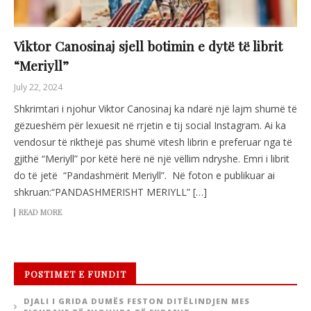
Viktor Canosinaj sjell botimin e dytë të librit
“Meriyll”
July 22, 2024
Shkrimtari i njohur Viktor Canosinaj ka ndarë një lajm shumë të
gëzueshëm për lexuesit në rrjetin e tij social Instagram. Ai ka
vendosur të rikthejë pas shumë vitesh librin e preferuar nga të
gjithë “Meriyll” por këtë herë në një vëllim ndryshe. Emri i librit
do të jetë “Pandashmërit Meriyll”. Në foton e publikuar ai
shkruan:“PANDASHMERISHT MERIYLL” […]
READ MORE
POSTIMET E FUNDIT
DJALI I GRIDA DUMËS FESTON DITËLINDJEN MES