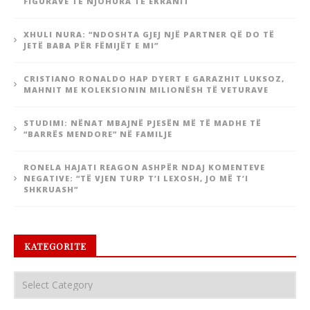
FIGURAVE TË NJOHURA TË EKRANIT
XHULI NURA: “NDOSHTA GJEJ NJË PARTNER QË DO TË
JETË BABA PËR FËMIJËT E MI”
CRISTIANO RONALDO HAP DYERT E GARAZHIT LUKSOZ,
MAHNIT ME KOLEKSIONIN MILIONËSH TË VETURAVE
STUDIMI: NËNAT MBAJNË PJESËN MË TË MADHE TË
“BARRËS MENDORE” NË FAMILJE
RONELA HAJATI REAGON ASHPËR NDAJ KOMENTEVE
NEGATIVE: “TË VJEN TURP T’I LEXOSH, JO MË T’I
SHKRUASH”
KATEGORITE