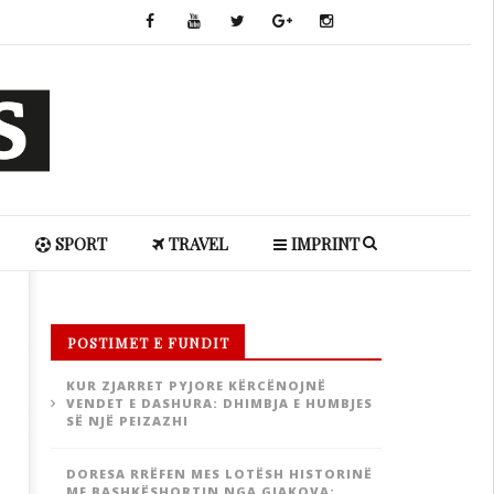
SPORT
TRAVEL
IMPRINT
POSTIMET E FUNDIT
KUR ZJARRET PYJORE KËRCËNOJNË
VENDET E DASHURA: DHIMBJA E HUMBJES
SË NJË PEIZAZHI
DORESA RRËFEN MES LOTËSH HISTORINË
ME BASHKËSHORTIN NGA GJAKOVA: