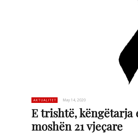
May 14, 2020
AKTUALITET
E trishtë, këngëtarj
moshën 21 vjeçare