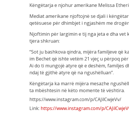
Këngëtarja e njohur amerikane Melissa Etheri
Mediat amerikane njoftojnë se djali i këngëtare
qetësuese për dhimbjet i ngjashëm me drogërat
Njoftimin për largimin e tij nga jeta e dha vet
tjera shkruan:
“Sot ju bashkova qindra, mijëra familjeve që k
im Bechet që ishte vetëm 21 vjeç u përpoq për 
Ai do ti mungojë atyre që e deshëm, familjes 
ndaj të gjithë atyre që na ngushëlluan”.
Këngëtarja ka marrë mijëra mesazhe ngushëllim 
ta mbështesin në këto momente të vështira.
https://www.instagram.com/p/CAJilCwjeVv/
Link:
https://www.instagram.com/p/CAJilCwjeV