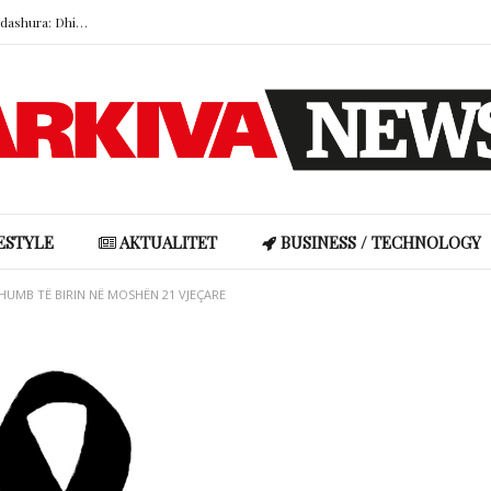
Kur zjarret pyjore kërcënojnë vendet e dashura: Dhimbja e humbjes së një peizazhi
Doresa rrëfen mes lotësh historinë me bashkëshortin nga Gjakova: Familja nuk e pranoi në fillim, ndërsa ai përballoi edhe tumorin në kokë
Hajdutët i hyjnë në shtëpi Angela Martinit, ja çfarë i vodhën…
“Boshllëku ligjor” që u hap turistëve rrugën drejt brigjeve më të egra të Skocisë
Adrola Dushi publikon bisedën prekëse me nënën: “Të kam parë sa ke vuajtur”
Kur zjarret pyjore kërcënojnë vendet e dashura: Dhimbja e humbjes së një peizazhi
ESTYLE
AKTUALITET
BUSINESS / TECHNOLOGY
HUMB TË BIRIN NË MOSHËN 21 VJEÇARE