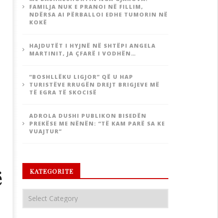
FAMILJA NUK E PRANOI NË FILLIM,
NDËRSA AI PËRBALLOI EDHE TUMORIN NË
KOKË
HAJDUTËT I HYJNË NË SHTËPI ANGELA
MARTINIT, JA ÇFARË I VODHËN…
“BOSHLLËKU LIGJOR” QË U HAP
TURISTËVE RRUGËN DREJT BRIGJEVE MË
TË EGRA TË SKOCISË
ADROLA DUSHI PUBLIKON BISEDËN
PREKËSE ME NËNËN: “TË KAM PARË SA KE
VUAJTUR”
ë
KATEGORITE