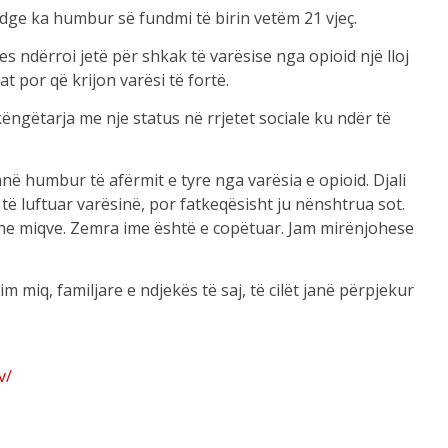
dge ka humbur së fundmi të birin vetëm 21 vjeç.
s ndërroi jetë për shkak të varësise nga opioid një lloj
 por që krijon varësi të fortë.
 këngëtarja me nje status në rrjetet sociale ku ndër të
anë humbur të afërmit e tyre nga varësia e opioid. Djali
të luftuar varësinë, por fatkeqësisht ju nënshtrua sot.
dhe miqve. Zemra ime është e copëtuar. Jam mirënjohese
miq, familjare e ndjekës të saj, të cilët janë përpjekur
v/