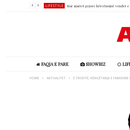
LIFESTYLE
SHOWBIZ
SHOWBIZ
LIFESTYLE
SHOWBIZ
LIFESTYLE
FAQJA E PARE
SHOWBIZ
LIF
HOME
AKTUALITET
E TRISHTË, KËNGËTARJA E FAMSHME 