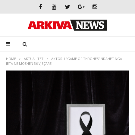
HOME
AKTUALITET
AKTORI I “GAME OF THRONES” NDAHET NGA
JETA NË MOSHËN 36 VJEÇARE