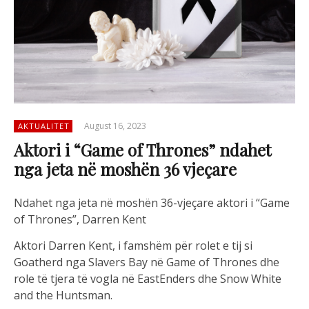
August 16, 2023
AKTUALITET
Aktori i “Game of Thrones” ndahet
nga jeta në moshën 36 vjeçare
Ndahet nga jeta në moshën 36-vjeçare aktori i “Game
of Thrones”, Darren Kent
Aktori Darren Kent, i famshëm për rolet e tij si
Goatherd nga Slavers Bay në Game of Thrones dhe
role të tjera të vogla në EastEnders dhe Snow White
and the Huntsman.