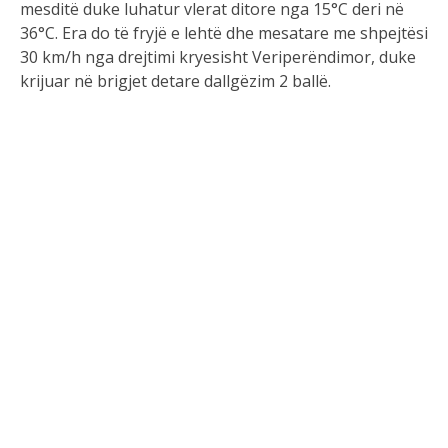
mesditë duke luhatur vlerat ditore nga 15°C deri në
36°C. Era do të fryjë e lehtë dhe mesatare me shpejtësi
30 km/h nga drejtimi kryesisht Veriperëndimor, duke
krijuar në brigjet detare dallgëzim 2 ballë.
Linku: meteoalb
Burimi i fotos: pexele.com
PREVIOUS
Horoskopi ditor, 16 gusht 2023
NEXT
Ëndrrat seksuale, a duhet t’i marrim seriozisht?