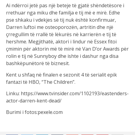
Ai ndërroi jetë pas një beteje të gjatë shëndetësore i
rrethuar nga miku dhe familja e tij më e mirë. Edhe
pse shkaku i vdekjes së tij nuk është konfirmuar,
Darren luftoi me osteoporozën, artritin dhe një
çrregullim të rrallë të lëkurës në karrierën e tij të
hershme. Megjithatë, aktori i lindur në Essex fitoi
çmimin për aktorin më të mirë në Van D’or Awards për
rolin e tij në Sunnyboy dhe ishte i dashur nga disa
bashkëpunëtorë të biznesit.
Kent u shfaq në finalen e sezonit 4 të serialit epik
fantazi të HBO, “The Children”.
Linku: https://www.tvinsider.com/1102193/eastenders-
actor-darren-kent-dead/
Burimi i fotos:pexele.com