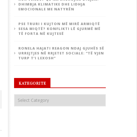
DHIMBJA KLIMATIKE DHE LIDHJA
EMOCIONALE ME NATYRËN
PSE TRURI I KUJTON MË MIRË ARMIQTË
SESA MIQTË? KONFLIKTI LË GJURMË MË
TË FORTA NË KUJTESË
RONELA HAJATI REAGON NDAJ GJUHËS SË
URREJTJES NË RRJETET SOCIALE: “TË VJEN
TURP T’I LEXOSH”
KATEGORITE