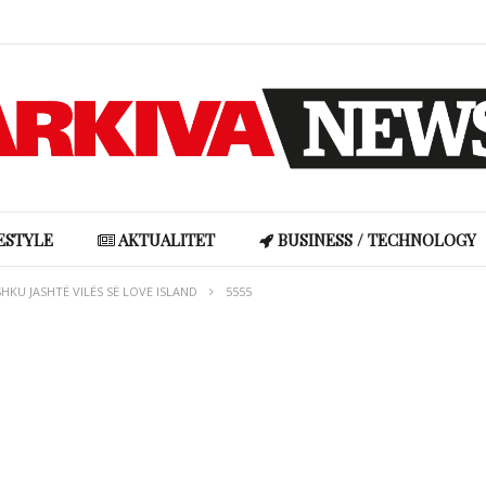
Kur vendet që na shërojnë digjen: Dhimbja klimatike dhe lidhja emocionale me natyrën
Pse truri i kujton më mirë armiqtë sesa miqtë? Konflikti lë gjurmë më të forta në kujtesë
Ronela Hajati reagon ndaj gjuhës së urrejtjes në rrjetet sociale: “Të vjen turp t’i lexosh”
ESTYLE
AKTUALITET
BUSINESS / TECHNOLOGY
HKU JASHTË VILËS SË LOVE ISLAND
5555