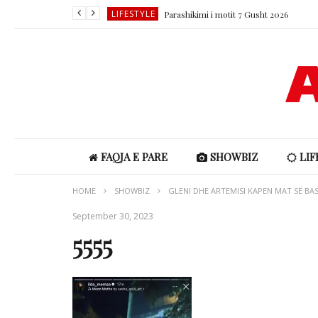
LIFESTYLE
Parashikimi i motit 7 Gusht 2026
LIFESTYLE
Horoskopi ditor 7 Gusht 2026
LIFESTYLE
LIFESTYLE
SHOWBIZ
LIFESTYLE
Parashikimi i motit 7 Gusht 2026
FAQJA E PARE
SHOWBIZ
LIF
HOME
SHOWBIZ
GLENI DHE ARTEMISI KAPEN MAT SË BAS
September 30, 2023
5555