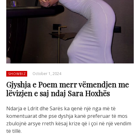
October 1, 2024
SHOWBIZ
Gjyshja e Poem merr vëmendjen me
lëvizjen e saj ndaj Sara Hoxhës
Ndarja e Ldrit dhe Sarës ka qenë një nga më të
komentuarat dhe pse dyshja kanë preferuar të mos
zbulojnë arsye rreth kësaj krize që i çoi në një vendim
të tillë.