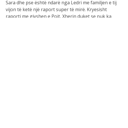
Sara dhe pse është ndarë nga Ledri me familjen e tij
vijon të ketë një raport super të mirë. Kryesisht
raporti me gjyshen e Poit, Xherin duket se nuk ka
ndryshuar që nga dita e parë.
Ajo shpesh është parë duke komentuar dhe pëlqyer
postimet e Sarës dhe e njejta gjë është evidentuar në
një prej postimeve të fundit.
Në një prej pozave të saj evidentohet lehtësisht
pëlqimi që Xheri ka shprehur ndaj ish nuses së djalit.
Linku:https://www.instagram.com/sarahoxha/