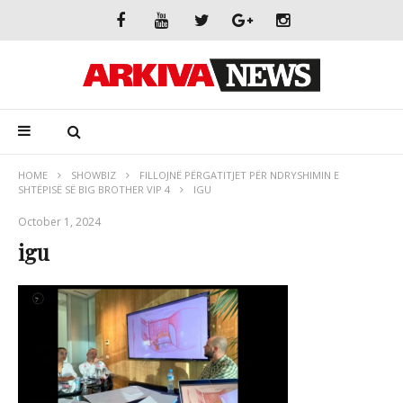
HOME
SHOWBIZ
FILLOJNË PËRGATITJET PËR NDRYSHIMIN E
SHTËPISË SË BIG BROTHER VIP 4
IGU
October 1, 2024
igu