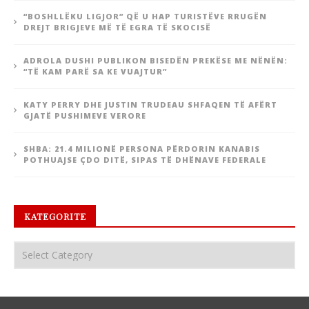
“BOSHLLËKU LIGJOR” QË U HAP TURISTËVE RRUGËN
DREJT BRIGJEVE MË TË EGRA TË SKOCISË
ADROLA DUSHI PUBLIKON BISEDËN PREKËSE ME NËNËN:
“TË KAM PARË SA KE VUAJTUR”
KATY PERRY DHE JUSTIN TRUDEAU SHFAQEN TË AFËRT
GJATË PUSHIMEVE VERORE
SHBA: 21.4 MILIONË PERSONA PËRDORIN KANABIS
POTHUAJSE ÇDO DITË, SIPAS TË DHËNAVE FEDERALE
KATEGORITE