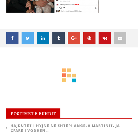
POSTIMET E FUNDIT
HAJDUTËT I HYJNË NË SHTËPI ANGELA MARTINIT, JA
ÇFARË I VODHËN…