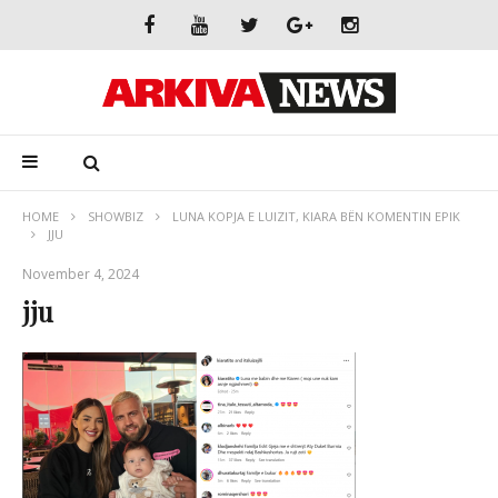
HOME
SHOWBIZ
LUNA KOPJA E LUIZIT, KIARA BËN KOMENTIN EPIK
JJU
November 4, 2024
jju