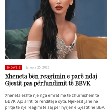
January 25, 2025
SHOWBIZ
Xheneta bën reagimin e parë ndaj
Gjestit pas përfundimit të BBVK
Xheneta është një nga emrat më të zhurmshëm të
BBVK. Ajo arriti të rënditej e dyta. Njekësit janë në
pritje të një reagimi të saj për hyrjen e Gjestit në BBV.