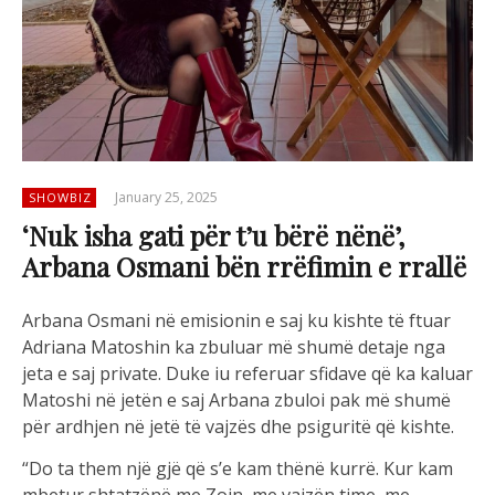
January 25, 2025
SHOWBIZ
‘Nuk isha gati për t’u bërë nënë’,
Arbana Osmani bën rrëfimin e rrallë
Arbana Osmani në emisionin e saj ku kishte të ftuar
Adriana Matoshin ka zbuluar më shumë detaje nga
jeta e saj private. Duke iu referuar sfidave që ka kaluar
Matoshi në jetën e saj Arbana zbuloi pak më shumë
për ardhjen në jetë të vajzës dhe psiguritë që kishte.
“Do ta them një gjë që s’e kam thënë kurrë. Kur kam
mbetur shtatzënë me Zoin, me vajzën time, me