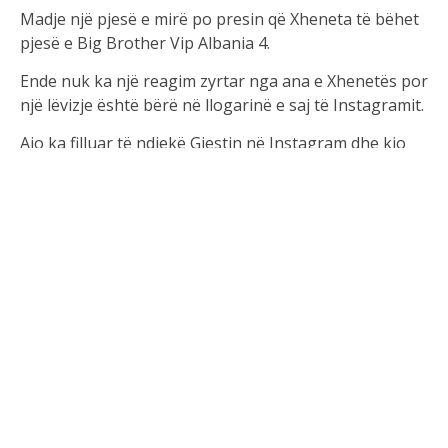
Madje një pjesë e mirë po presin që Xheneta të bëhet
pjesë e Big Brother Vip Albania 4.
Ende nuk ka një reagim zyrtar nga ana e Xhenetës por
një lëvizje është bërë në llogarinë e saj të Instagramit.
Ajo ka filluar të ndjekë Gjestin në Instagram dhe kjo
është interpretuar se ajo dëshiron të vazhdojë përsëri
me këngëtarin.
Çfarë do të ndodhë me ta mbetet për tu parë në vijim.
Linku:https://www.instagram.com/xhennetafetahuu/foll