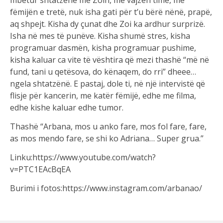
fëmijën e tretë, nuk isha gati për t’u bërë nënë, prapë,
aq shpejt. Kisha dy çunat dhe Zoi ka ardhur surprizë.
Isha në mes të punëve. Kisha shumë stres, kisha
programuar dasmën, kisha programuar pushime,
kisha kaluar ca vite të vështira që mezi thashë “më në
fund, tani u qetësova, do kënaqem, do rri” dheee…
ngela shtatzënë. E pastaj, dole ti, në një intervistë që
flisje për kancerin, me katër fëmijë, edhe me filma,
edhe kishe kaluar edhe tumor.
Thashë “Arbana, mos u anko fare, mos fol fare, fare,
as mos mendo fare, se shi ko Adriana… Super grua.”
Linku:https://www.youtube.com/watch?
v=PTC1EAcBqEA
Burimi i fotos:https://www.instagram.com/arbanao/