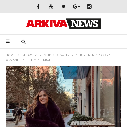
HOME
SHOWBIZ
‘NUK ISHA GATI PËR T’U BËRË NËNË’, ARBANA
OSMANI BËN RRËFIMIN E RRALLË