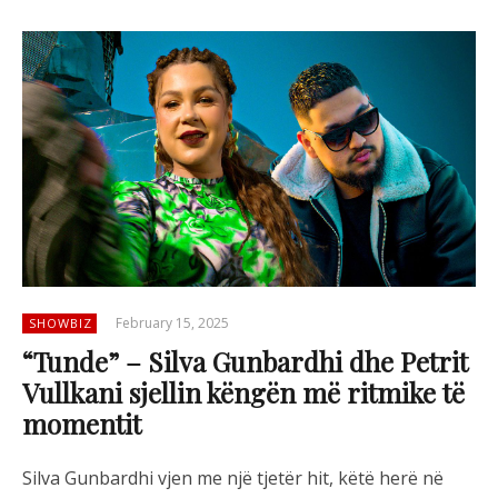
February 15, 2025
SHOWBIZ
“Tunde” – Silva Gunbardhi dhe Petrit
Vullkani sjellin këngën më ritmike të
momentit
Silva
Gunbardhi
vjen
me
nj
ë
tjet
ë
r
hit,
k
ë
t
ë
her
ë
n
ë