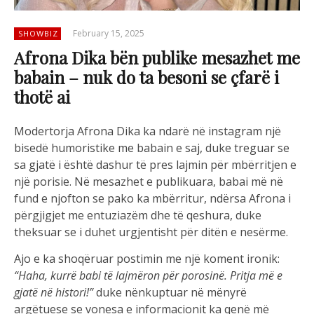
February 15, 2025
SHOWBIZ
Afrona Dika bën publike mesazhet me
babain – nuk do ta besoni se çfarë i
thotë ai
Modertorja
Afrona
Dika ka
ndar
ë
n
ë
instagram
nj
ë
bised
ë
humoristike
me
babain
e
saj
, duke
treguar
se
sa
gjat
ë
i
ë
sht
ë
dashur
t
ë
pres
lajmin
p
ë
r
mb
ë
rritjen
e
nj
ë
porisie
.
N
ë
mesazhet
e
publikuara
,
babai
m
ë
n
ë
fund e
njofton
se
pako
ka
mb
ë
rritur
,
nd
ë
rsa
Afrona
i
p
ë
rgjigjet
me
entuziaz
ë
m
dhe
t
ë
qeshura
, duke
theksuar
se
i
duhet
urgjentisht
p
ë
r
dit
ë
n
e
nes
ë
rme
.
Ajo e ka
shoq
ë
ruar
postimin
me
nj
ë
koment
ironik
:
“Haha,
kurr
ë
babi
t
ë
lajm
ë
ron
p
ë
r
p
orosin
ë
.
Pritja
m
ë
e
gjat
ë
n
ë
histori
!”
duke
n
ë
nkuptuar
n
ë
m
ë
nyr
ë
arg
ë
tuese
se
vonesa
e
in
formacionit
ka
qen
ë
m
ë