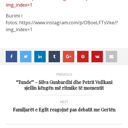
img_index=1
Burimi i
fotos: https://www.instagram.com/p/DBoeLFTsVke/?
img_index=1
PREVIOUS
“Tunde” - Silva Gunbardhi dhe Petrit Vullkani
sjellin këngën më ritmike të momentit
NEXT
Familjarët e Eglit reagojnë pas debatit me Gertën