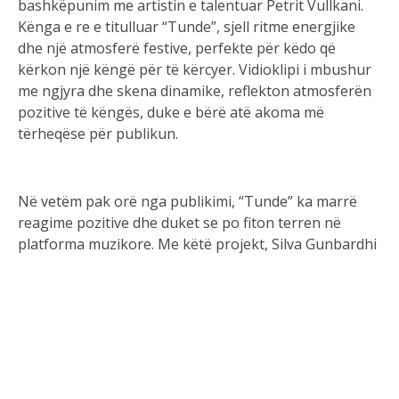
bashk
ë
punim
me
artistin
e
talentuar
Petrit
Vullkani
.
K
ë
nga
e re e
titulluar
“Tunde
”,
sjell
ritme
energjike
dhe
nj
ë
atmosfer
ë
festive
,
perfekte
p
ë
r
k
ë
do
q
ë
k
ë
rkon
nj
ë
k
ë
ng
ë
p
ë
r
t
ë
k
ë
rcyer
.
Vidioklipi
i
mbushu
r
me
ngjyra
dhe
skena
dinamike
,
reflekton
atmosfer
ë
n
pozitive
t
ë
k
ë
ng
ë
s
, duke e
b
ë
r
ë
at
ë
akoma
m
ë
t
ë
rheq
ë
s
e
p
ë
r
publikun
.
N
ë
vet
ë
m
pak
or
ë
nga
publikimi
, “Tunde” ka
marr
ë
reagime
pozitive
dhe
duket
se po
fiton
te
rren
n
ë
platforma
muzikore
. Me
k
ë
t
ë
projekt
, Silva
Gunbardhi
dhe
Petrit
Vullkani
tregojn
ë
dhe
nj
ë
her
ë
talentin
dhe
aft
ë
sin
ë
p
ë
r
t
ë
sjell
ë
muzik
ë
q
ë
mbetet
gjat
ë
n
ë
m
ë
ndjen
e
publikut
.
Ndiqeni
k
ë
ng
ë
n
n
ë
Youtube
dhe
b
ë
huni
gati
p
ë
r
ta
pasur
n
ë
playlist
ë
n
tuaj
t
ë
preferuar
!
Burimi i artikullit:
https://www.youtube.com/watch?