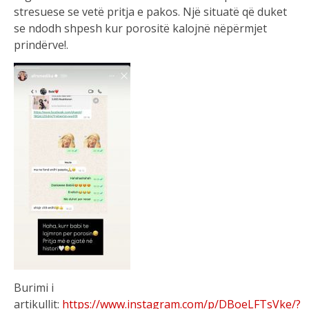
stresuese
se
vet
ë
pritja
e
pakos
.
Nj
ë
situat
ë
q
ë
duket
se
ndodh
shpesh
kur
poros
it
ë
kalojn
ë
n
ë
p
ë
rmjet
prind
ë
rve
!.
Burimi i
artikullit:
https://www.instagram.com/p/DBoeLFTsVke/?