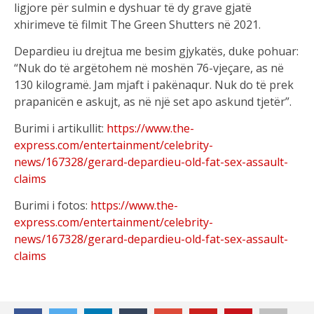
ligjore për sulmin e dyshuar të dy grave gjatë
xhirimeve të filmit The Green Shutters në 2021.
Depardieu iu drejtua me besim gjykatës, duke pohuar:
“Nuk do të argëtohem në moshën 76-vjeçare, as në
130 kilogramë. Jam mjaft i pakënaqur. Nuk do të prek
prapanicën e askujt, as në një set apo askund tjetër”.
Burimi i artikullit:
https://www.the-
express.com/entertainment/celebrity-
news/167328/gerard-depardieu-old-fat-sex-assault-
claims
Burimi i fotos:
https://www.the-
express.com/entertainment/celebrity-
news/167328/gerard-depardieu-old-fat-sex-assault-
claims