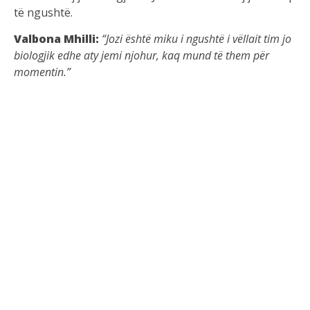
të ngushtë.
Valbona Mhilli:
“Jozi është miku i ngushtë i vëllait tim jo
biologjik edhe aty jemi njohur, kaq mund të them për
momentin.”
Burimi i artikullit:
https://www.youtube.com/watch?
v=hY9WwTu8KNc
Burimi i
fotos:
https://www.instagram.com/p/DHqvGzXNurF/
PREVIOUS
Donaldi më romantik se kurrë – Poston foton e
Borës me një dedikim prekës