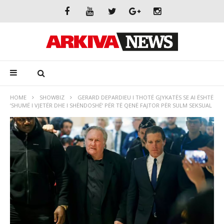
HOME
SHOWBIZ
GERARD DEPARDIEU I THOTË GJYKATËS SE AI ËSHTË
‘SHUMË I VJETËR DHE I SHËNDOSHË’ PËR TË QENË FAJTOR PËR SULM SEKSUAL