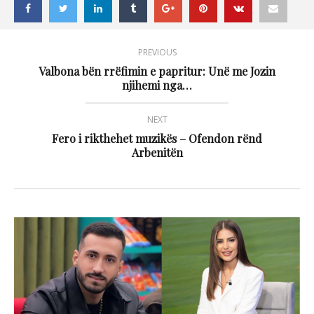
PREVIOUS
Valbona bën rrëfimin e papritur: Unë me Jozin
njihemi nga…
NEXT
Fero i rikthehet muzikës – Ofendon rënd
Arbenitën