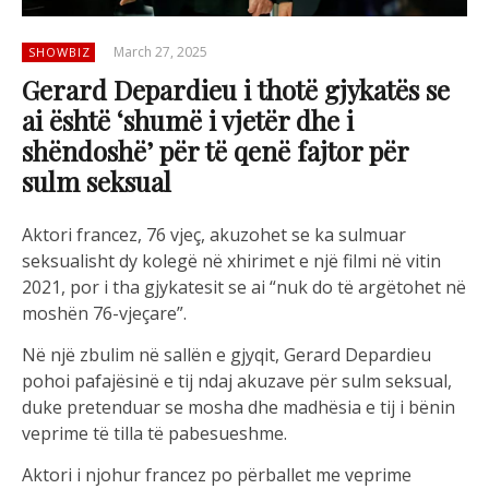
March 27, 2025
SHOWBIZ
Gerard Depardieu i thotë gjykatës se
ai është ‘shumë i vjetër dhe i
shëndoshë’ për të qenë fajtor për
sulm seksual
Aktori francez, 76 vjeç, akuzohet se ka sulmuar
seksualisht dy kolegë në xhirimet e një filmi në vitin
2021, por i tha gjykatesit se ai “nuk do të argëtohet në
moshën 76-vjeçare”.
Në një zbulim në sallën e gjyqit, Gerard Depardieu
pohoi pafajësinë e tij ndaj akuzave për sulm seksual,
duke pretenduar se mosha dhe madhësia e tij i bënin
veprime të tilla të pabesueshme.
Aktori i njohur francez po përballet me veprime