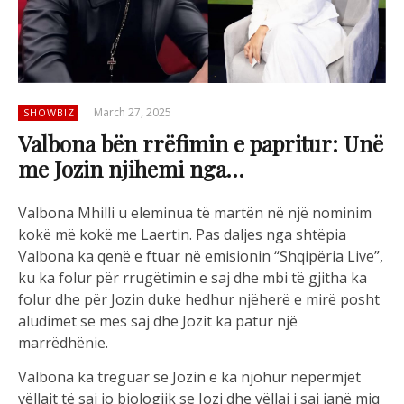
March 27, 2025
SHOWBIZ
Valbona bën rrëfimin e papritur: Unë
me Jozin njihemi nga…
Valbona Mhilli u eleminua të martën në një nominim
kokë më kokë me Laertin. Pas daljes nga shtëpia
Valbona ka qenë e ftuar në emisionin “Shqipëria Live”,
ku ka folur për rrugëtimin e saj dhe mbi të gjitha ka
folur dhe për Jozin duke hedhur njëherë e mirë posht
aludimet se mes saj dhe Jozit ka patur një
marrëdhënie.
Valbona ka treguar se Jozin e ka njohur nëpërmjet
vëllait të saj jo biologjik se Jozi dhe vëllai i saj janë miq