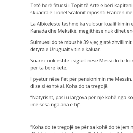
Tetë herë fituesi i Topit të Artë e bëri kapitenin
skuadra e Lionel Scalonit mposhti Francën me p
La Albiceleste tashmë ka vulosur kualifikimin 
Kanada dhe Meksikë, megjithëse nuk dihet end
Sulmuesi do të mbushë 39 vjeç gjatë zhvillimit
detyra e Uruguait vitin e kaluar.
Suarez nuk është i sigurt nëse Messi do të ko
për ta bërë këtë.
I pyetur nëse flet për pensionimin me Messin, S
di se si është ai. Koha do ta tregojë.
“Natyrisht, pasi u largova për një kohë nga 
ime sesa nga ana e tij”.
“Koha do të tregojë se për sa kohë do të jem n