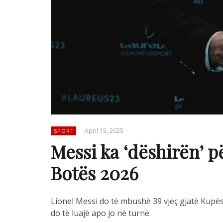
April 15, 2025
SPORT
Messi ka ‘dëshirën’ p
Botës 2026
Lionel Messi do të mbushë 39 vjeç gjatë Kupë
do të luajë apo jo në turne.