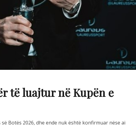
ër të luajtur në Kupën e
s së Botës 2026, dhe ende nuk është konfirmuar nëse ai