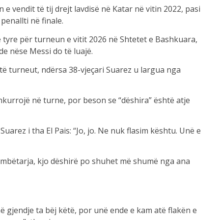
 e vendit të tij drejt lavdisë në Katar në vitin 2022, pasi
enallti në finale.
e tyre për turneun e vitit 2026 në Shtetet e Bashkuara,
e nëse Messi do të luajë.
 të turneut, ndërsa 38-vjeçari Suarez u largua nga
nkurrojë në turne, por beson se “dëshira” është atje
uarez i tha El Pais: “Jo, jo. Ne nuk flasim kështu. Unë e
kombëtarja, kjo dëshirë po shuhet më shumë nga ana
ë gjendje ta bëj këtë, por unë ende e kam atë flakën e