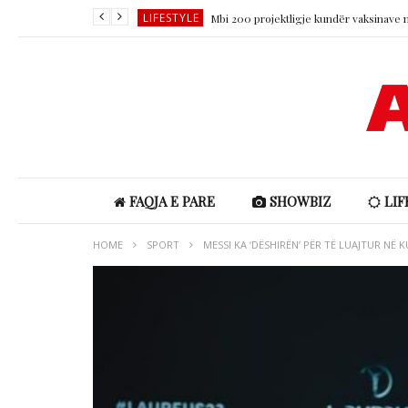
LIFESTYLE
SHOWBIZ
LIFESTYLE
SHOWBIZ
SHOWBIZ
LIFESTYLE
FAQJA E PARE
SHOWBIZ
LIF
HOME
SPORT
MESSI KA ‘DËSHIRËN’ PËR TË LUAJTUR NË 