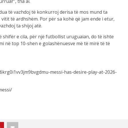
rruar”, tha ai.
 dua të vazhdoj të konkurroj derisa të mos mund ta
ë vitit të ardhshëm. Por për sa kohë që jam ende i etur,
zhdoj ta shijoj atë.
 shifër e cila, për një futbollist uruguaian, do të ishte
mi në top 10-shen e golashënuesve më të mirë të të
6krg0i1vv3jm9bvgdmu-messi-has-desire-play-at-2026-
messi/