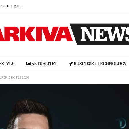
Mbi 200 projektligje kundër vaksinave në SHBA gjatë vitit 2026
Malbora sqaron raportin me Indrin: “Kemi kontakt normal, por jo si më parë”
Kur virtytet në dashuri kthehen në problem: dëshira, sakrifica dhe durimi kanë nevojë për kufij
Rike Roçi përplaset me ndjekësen pas komenteve për ndërhyrje estetike: “Do të më kërkosh falje”
Britney Spears: “U ndjeva sikur kisha dështuar si nënë”, akuza ndaj prindërve për djemtë e saj
Mbi 200 projektligje kundër vaksinave në SHBA gjatë vitit 2026
ESTYLE
AKTUALITET
BUSINESS / TECHNOLOGY
KUPËN E BOTËS 2026