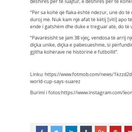
dëshirës për të luajtur, e dëshirës për të konku
“Për sa kohë që flaka është ndezur, unë do të
duroj më. Nuk kam një afat të këtij [viti] apo t
ende i gatshëm dhe duke e treguar atë, do të va
“Pavarësisht se jam 38 vjeç, vendosa të arrij një
diçka unike, diçka e pabesueshme, si përfundi
gjitha kohërave në historinë e futbollit”.
Linku: https://www.fotmob.com/news/1kzzd2d
world-cup-says-suarez
Burimi i fotos:https://www.instagram.com/leo