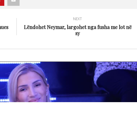
NEXT
nues
Lëndohet Neymar, largohet nga fusha me lot në
sy