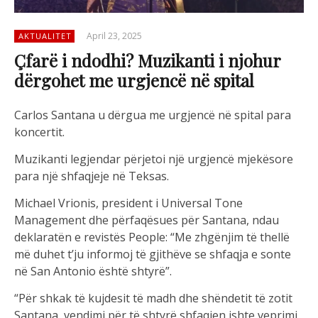
April 23, 2025
AKTUALITET
Çfarë i ndodhi? Muzikanti i njohur
dërgohet me urgjencë në spital
Carlos Santana u dërgua me urgjencë në spital para
koncertit.
Muzikanti legjendar përjetoi një urgjencë mjekësore
para një shfaqjeje në Teksas.
Michael Vrionis, president i Universal Tone
Management dhe përfaqësues për Santana, ndau
deklaratën e revistës People: “Me zhgënjim të thellë
më duhet t’ju informoj të gjithëve se shfaqja e sonte
në San Antonio është shtyrë”.
“Për shkak të kujdesit të madh dhe shëndetit të zotit
Santana, vendimi për të shtyrë shfaqjen ishte veprimi