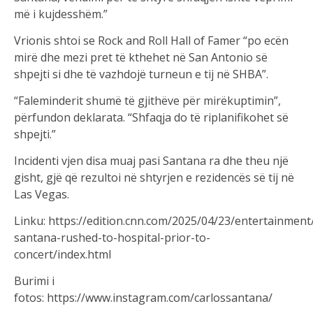
më i kujdesshëm.”
Vrionis shtoi se Rock and Roll Hall of Famer “po ecën
mirë dhe mezi pret të kthehet në San Antonio së
shpejti si dhe të vazhdojë turneun e tij në SHBA”.
“Faleminderit shumë të gjithëve për mirëkuptimin”,
përfundon deklarata. “Shfaqja do të riplanifikohet së
shpejti.”
Incidenti vjen disa muaj pasi Santana ra dhe theu një
gisht, gjë që rezultoi në shtyrjen e rezidencës së tij në
Las Vegas.
Linku: https://edition.cnn.com/2025/04/23/entertainment
santana-rushed-to-hospital-prior-to-
concert/index.html
Burimi i
fotos: https://www.instagram.com/carlossantana/