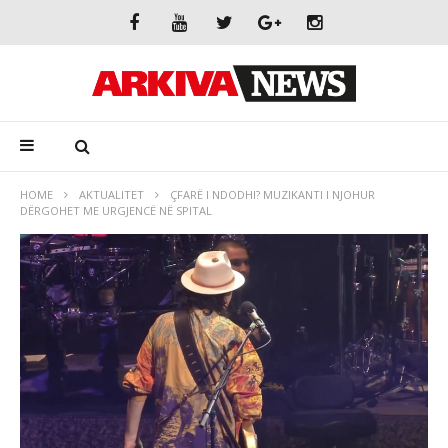
HOME
AKTUALITET
ÇFARË I NDODHI? MUZIKANTI I NJOHUR
DËRGOHET ME URGJENCË NË SPITAL