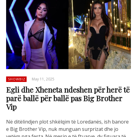
May 11, 2025
SHOWBIZ
Egli dhe Xheneta ndeshen për herë të
parë ballë për ballë pas Big Brother
Vip
Në ditëlindjen plot shkëlqim të Loredanës, ish banore
e Big Brother Vip, nuk munguan surprizat dhe jo
vetëm nga festa. Në mesin e të ftuarve, dy figuara të