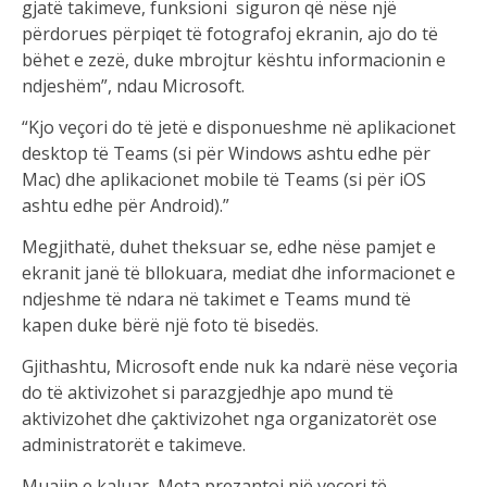
gjatë takimeve, funksioni siguron që nëse një
përdorues përpiqet të fotografoj ekranin, ajo do të
bëhet e zezë, duke mbrojtur kështu informacionin e
ndjeshëm”, ndau Microsoft.
“Kjo veçori do të jetë e disponueshme në aplikacionet
desktop të Teams (si për Windows ashtu edhe për
Mac) dhe aplikacionet mobile të Teams (si për iOS
ashtu edhe për Android).”
Megjithatë, duhet theksuar se, edhe nëse pamjet e
ekranit janë të bllokuara, mediat dhe informacionet e
ndjeshme të ndara në takimet e Teams mund të
kapen duke bërë një foto të bisedës.
Gjithashtu, Microsoft ende nuk ka ndarë nëse veçoria
do të aktivizohet si parazgjedhje apo mund të
aktivizohet dhe çaktivizohet nga organizatorët ose
administratorët e takimeve.
Muajin e kaluar, Meta prezantoi një veçori të