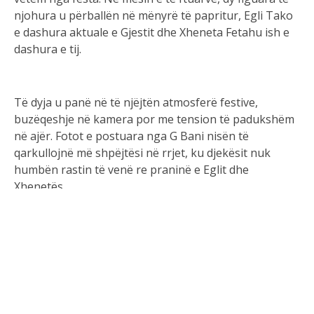
njohura u përballën në mënyrë të papritur, Egli Tako
e dashura aktuale e Gjestit dhe Xheneta Fetahu ish e
dashura e tij.
Të dyja u panë në të njëjtën atmosferë festive,
buzëqeshje në kamera por me tension të padukshëm
në ajër. Fotot e postuara nga G Bani nisën të
qarkullojnë më shpëjtësi në rrjet, ku djekësit nuk
humbën rastin të venë re praninë e Eglit dhe
Xhenetës.