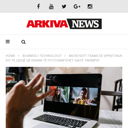
HOME
BUSINESS / TECHNOLOGY
MICROSOFT TEAMS SË SHPEJTI NUK
DO TË LEJOJË QË EKRANI TË FOTOGRAFOHET GJATË TAKIMEVE