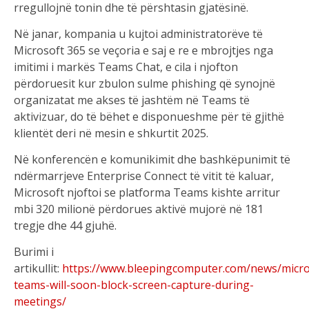
rregullojnë tonin dhe të përshtasin gjatësinë.
Në janar, kompania u kujtoi administratorëve të
Microsoft 365 se veçoria e saj e re e mbrojtjes nga
imitimi i markës Teams Chat, e cila i njofton
përdoruesit kur zbulon sulme phishing që synojnë
organizatat me akses të jashtëm në Teams të
aktivizuar, do të bëhet e disponueshme për të gjithë
klientët deri në mesin e shkurtit 2025.
Në konferencën e komunikimit dhe bashkëpunimit të
ndërmarrjeve Enterprise Connect të vitit të kaluar,
Microsoft njoftoi se platforma Teams kishte arritur
mbi 320 milionë përdorues aktivë mujorë në 181
tregje dhe 44 gjuhë.
Burimi i
artikullit:
https://www.bleepingcomputer.com/news/micro
teams-will-soon-block-screen-capture-during-
meetings/