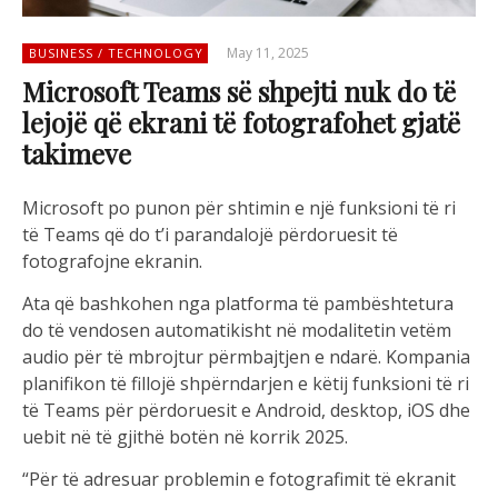
May 11, 2025
BUSINESS / TECHNOLOGY
Microsoft Teams së shpejti nuk do të
lejojë që ekrani të fotografohet gjatë
takimeve
Microsoft po punon për shtimin e një funksioni të ri
të Teams që do t’i parandalojë përdoruesit të
fotografojne ekranin.
Ata që bashkohen nga platforma të pambështetura
do të vendosen automatikisht në modalitetin vetëm
audio për të mbrojtur përmbajtjen e ndarë. Kompania
planifikon të fillojë shpërndarjen e këtij funksioni të ri
të Teams për përdoruesit e Android, desktop, iOS dhe
uebit në të gjithë botën në korrik 2025.
“Për të adresuar problemin e fotografimit të ekranit