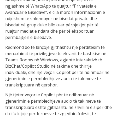
ngjashme të WhatsApp të quajtur “Privatësia e
Avancuar e Bisedave”, e cila mbron informacionin e
ndjeshëm të shkëmbyer në bisedat private dhe
bisedat në grup duke bllokuar përpjekjet për të
ruajtur mediat e ndara dhe për të eksportuar
përmbajtjen e bisedave.
Redmond do të lançojë gjithashtu një përditësim të
menaxhimit të privilegjeve të ekranit të bashkisë në
Teams Rooms në Windows, agjentë interaktivë të
BizChat/Copilot Studio në takime dhe thirrje
individuale, dhe një veçori Copilot për të ndihmuar në
gjenerimin e përmbledhjeve audio të takimeve të
transkriptuara në qershor.
Një tjetër veçori e Copilot për të ndihmuar në
gjenerimin e përmbledhjeve audio të takimeve të
transkriptuara është gjithashtu në zhvillim e sipër dhe
do t’u lejojë përdoruesve të zgjedhin folësit, të