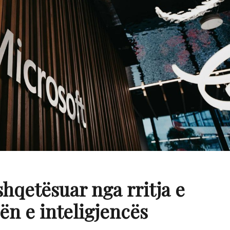
 shqetësuar nga rritja e
ën e inteligjencës