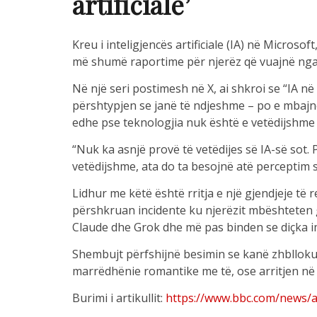
artificiale’
Kreu i inteligjencës artificiale (IA) në Micros
më shumë raportime për njerëz që vuajnë nga 
Në një seri postimesh në X, ai shkroi se “IA në
përshtypjen se janë të ndjeshme – po e mbajn
edhe pse teknologjia nuk është e vetëdijshme 
“Nuk ka asnjë provë të vetëdijes së IA-së sot. 
vetëdijshme, ata do ta besojnë atë perceptim si 
Lidhur me këtë është rritja e një gjendjeje të re
përshkruan incidente ku njerëzit mbështeten 
Claude dhe Grok dhe më pas binden se diçka i
Shembujt përfshijnë besimin se kanë zhbllokua
marrëdhënie romantike me të, ose arritjen në 
Burimi i artikullit:
https://www.bbc.com/news/ar