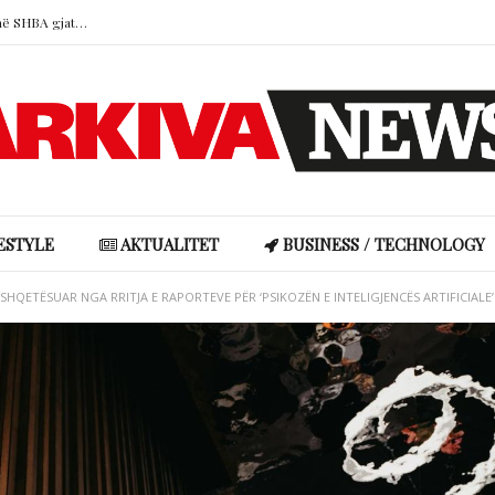
Mbi 200 projektligje kundër vaksinave në SHBA gjatë vitit 2026
Malbora sqaron raportin me Indrin: “Kemi kontakt normal, por jo si më parë”
Kur virtytet në dashuri kthehen në problem: dëshira, sakrifica dhe durimi kanë nevojë për kufij
Rike Roçi përplaset me ndjekësen pas komenteve për ndërhyrje estetike: “Do të më kërkosh falje”
Britney Spears: “U ndjeva sikur kisha dështuar si nënë”, akuza ndaj prindërve për djemtë e saj
Mbi 200 projektligje kundër vaksinave në SHBA gjatë vitit 2026
ESTYLE
AKTUALITET
BUSINESS / TECHNOLOGY
I SHQETËSUAR NGA RRITJA E RAPORTEVE PËR ‘PSIKOZËN E INTELIGJENCËS ARTIFICIALE’