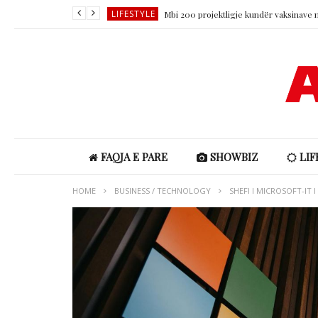
LIFESTYLE
SHOWBIZ
LIFESTYLE
SHOWBIZ
SHOWBIZ
LIFESTYLE
FAQJA E PARE
SHOWBIZ
LIF
HOME
BUSINESS / TECHNOLOGY
SHEFI I MICROSOFT-IT 