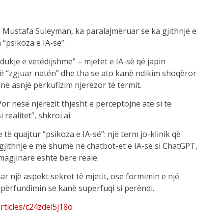
oft, Mustafa Suleyman, ka paralajmëruar se ka gjithnjë e
“psikoza e IA-së”.
 dukje e vetëdijshme” – mjetet e IA-së që japin
ë “zgjuar natën” dhe tha se ato kanë ndikim shoqëror
në asnjë përkufizim njerëzor të termit.
Por nëse njerëzit thjesht e perceptojnë atë si të
realitet”, shkroi ai.
 të quajtur “psikoza e IA-së”: një term jo-klinik që
gjithnjë e më shumë në chatbot-et e IA-së si ChatGPT,
magjinare është bërë reale.
r një aspekt sekret të mjetit, ose formimin e një
përfundimin se kanë superfuqi si perëndi.
ticles/c24zdel5j18o