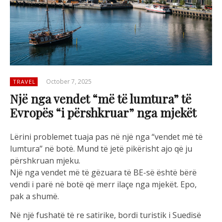
October 7, 2025
TRAVEL
Një nga vendet “më të lumtura” të
Evropës “i përshkruar” nga mjekët
Lërini problemet tuaja pas në një nga “vendet më të
lumtura” në botë. Mund të jetë pikërisht ajo që ju
përshkruan mjeku.
Një nga vendet më të gëzuara të BE-së është bërë
vendi i parë në botë që merr ilaçe nga mjekët. Epo,
pak a shumë.
Në një fushatë të re satirike, bordi turistik i Suedisë