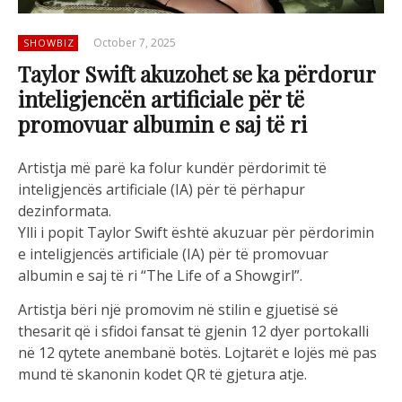
October 7, 2025
SHOWBIZ
Taylor Swift akuzohet se ka përdorur
inteligjencën artificiale për të
promovuar albumin e saj të ri
Artistja më parë ka folur kundër përdorimit të
inteligjencës artificiale (IA) për të përhapur
dezinformata.
Ylli i popit Taylor Swift është akuzuar për përdorimin
e inteligjencës artificiale (IA) për të promovuar
albumin e saj të ri “The Life of a Showgirl”.
Artistja bëri një promovim në stilin e gjuetisë së
thesarit që i sfidoi fansat të gjenin 12 dyer portokalli
në 12 qytete anembanë botës. Lojtarët e lojës më pas
mund të skanonin kodet QR të gjetura atje.