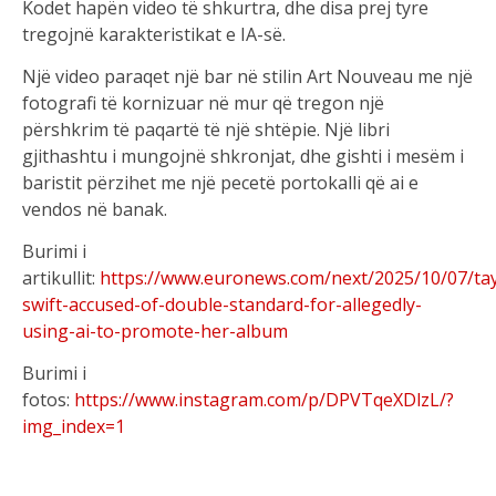
Kodet hapën video të shkurtra, dhe disa prej tyre
tregojnë karakteristikat e IA-së.
Një video paraqet një bar në stilin Art Nouveau me një
fotografi të kornizuar në mur që tregon një
përshkrim të paqartë të një shtëpie. Një libri
gjithashtu i mungojnë shkronjat, dhe gishti i mesëm i
baristit përzihet me një pecetë portokalli që ai e
vendos në banak.
Burimi i
artikullit:
https://www.euronews.com/next/2025/10/07/tay
swift-accused-of-double-standard-for-allegedly-
using-ai-to-promote-her-album
Burimi i
fotos:
https://www.instagram.com/p/DPVTqeXDlzL/?
img_index=1