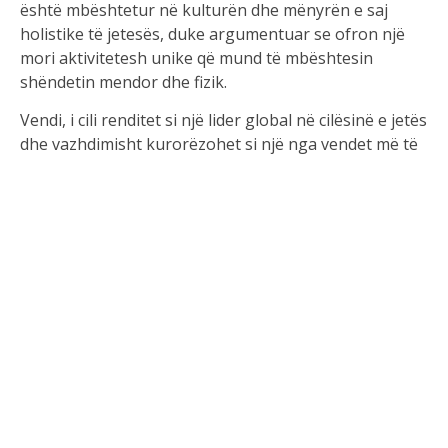
është mbështetur në kulturën dhe mënyrën e saj
holistike të jetesës, duke argumentuar se ofron një
mori aktivitetesh unike që mund të mbështesin
shëndetin mendor dhe fizik.
Vendi, i cili renditet si një lider global në cilësinë e jetës
dhe vazhdimisht kurorëzohet si një nga vendet më të
lumtura në botë, ka bashkuar forcat me profesoren e
lartë Yvonne Forsell për të krijuar ‘Recetën Suedeze’.
‘Receta Suedeze’
Fushata ironike e Recetës Suedeze promovon
aktivitete të dizajnuara për të rritur mirëqenien e
dikujt dhe mund të përshtaten për t’iu përshtatur
“qëllimeve, nevojave dhe kohëzgjatjes së qëndrimit” të
një individi.
Rekomandimet përfshijnë “rimbushjen e energjisë në
pyllin suedez” për të ndihmuar në lehtësimin e stresit
dhe përmirësimin e përqendrimit, një gjumë të