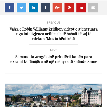
PREVIOUS
Vajza e Robin Williams kritikon videot e gjeneruara
nga inteligjenca artificiale të babait të saj të
vdekur: 'Mos ia bëni këtë'
NEXT
Si mund ta zvogëlojnë prindërit kohën para
ekranit të fëmijëve në një mënyrë të shëndetshme