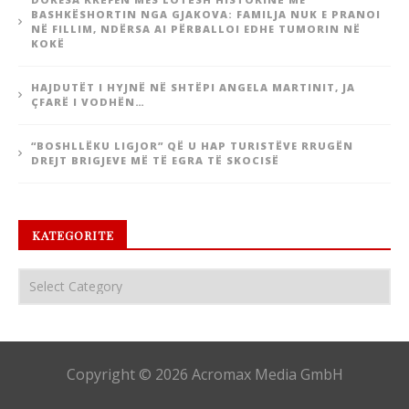
BASHKËSHORTIN NGA GJAKOVA: FAMILJA NUK E PRANOI
NË FILLIM, NDËRSA AI PËRBALLOI EDHE TUMORIN NË
KOKË
HAJDUTËT I HYJNË NË SHTËPI ANGELA MARTINIT, JA
ÇFARË I VODHËN…
“BOSHLLËKU LIGJOR” QË U HAP TURISTËVE RRUGËN
DREJT BRIGJEVE MË TË EGRA TË SKOCISË
KATEGORITE
Copyright © 2026 Acromax Media GmbH