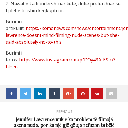
Z. Nawat e ka kundërshtuar këtë, duke pretenduar se
fjalët e tij ishin keqkuptuar.
Burimi i
artikullit:
https://komonews.com/news/entertainment/jen
lawrence-doesnt-mind-filming-nude-scenes-but-she-
said-absolutely-no-to-this
Burimi i
fotos:
https://www.instagram.com/p/DOy43A_ESIc/?
hl=en
PREVIOUS
Jennifer Lawrence nuk e ka problem të filmojë
skena nudo, por ka një gjë që ajo refuzon ta bëjë