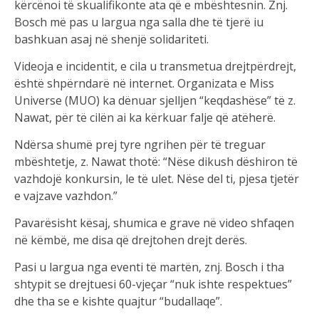
kërcënoi të skualifikonte ata që e mbështesnin. Znj.
Bosch më pas u largua nga salla dhe të tjerë iu
bashkuan asaj në shenjë solidariteti.
Videoja e incidentit, e cila u transmetua drejtpërdrejt,
është shpërndarë në internet. Organizata e Miss
Universe (MUO) ka dënuar sjelljen “keqdashëse” të z.
Nawat, për të cilën ai ka kërkuar falje që atëherë.
Ndërsa shumë prej tyre ngrihen për të treguar
mbështetje, z. Nawat thotë: “Nëse dikush dëshiron të
vazhdojë konkursin, le të ulet. Nëse del ti, pjesa tjetër
e vajzave vazhdon.”
Pavarësisht kësaj, shumica e grave në video shfaqen
në këmbë, me disa që drejtohen drejt derës.
Pasi u largua nga eventi të martën, znj. Bosch i tha
shtypit se drejtuesi 60-vjeçar “nuk ishte respektues”
dhe tha se e kishte quajtur “budallaqe”.