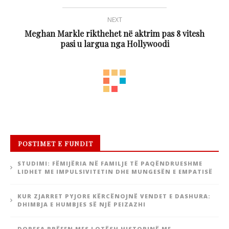
NEXT
Meghan Markle rikthehet në aktrim pas 8 vitesh
pasi u largua nga Hollywoodi
POSTIMET E FUNDIT
STUDIMI: FËMIJËRIA NË FAMILJE TË PAQËNDRUESHME
LIDHET ME IMPULSIVITETIN DHE MUNGESËN E EMPATISË
KUR ZJARRET PYJORE KËRCËNOJNË VENDET E DASHURA:
DHIMBJA E HUMBJES SË NJË PEIZAZHI
DORESA RRËFEN MES LOTËSH HISTORINË ME