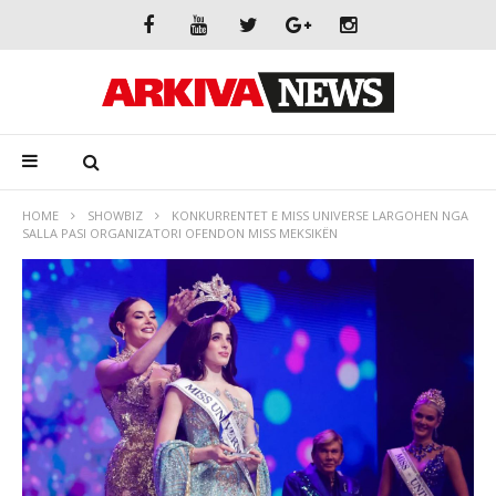
HOME
SHOWBIZ
KONKURRENTET E MISS UNIVERSE LARGOHEN NGA
SALLA PASI ORGANIZATORI OFENDON MISS MEKSIKËN