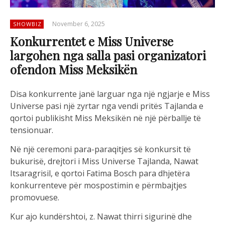
November 6, 2025
SHOWBIZ
Konkurrentet e Miss Universe
largohen nga salla pasi organizatori
ofendon Miss Meksikën
Disa konkurrente janë larguar nga një ngjarje e Miss
Universe pasi një zyrtar nga vendi pritës Tajlanda e
qortoi publikisht Miss Meksikën në një përballje të
tensionuar.
Në një ceremoni para-paraqitjes së konkursit të
bukurisë, drejtori i Miss Universe Tajlanda, Nawat
Itsaragrisil, e qortoi Fatima Bosch para dhjetëra
konkurrenteve për mospostimin e përmbajtjes
promovuese.
Kur ajo kundërshtoi, z. Nawat thirri sigurinë dhe