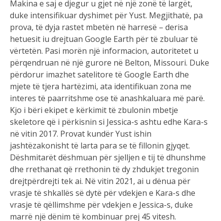
Makina e saj e djegur u gjet në një zonë të largët,
duke intensifikuar dyshimet për Yust. Megjithatë, pa
prova, të dyja rastet mbetën në harresë – derisa
hetuesit iu drejtuan Google Earth për të zbuluar të
vërtetën. Pasi morën një informacion, autoritetet u
përqendruan në një gurore në Belton, Missouri. Duke
përdorur imazhet satelitore të Google Earth dhe
mjete të tjera hartëzimi, ata identifikuan zona me
interes të paarritshme ose të anashkaluara më parë.
Kjo i bëri ekipet e kërkimit të zbulonin mbetje
skeletore që i përkisnin si Jessica-s ashtu edhe Kara-s
në vitin 2017. Provat kundër Yust ishin
jashtëzakonisht të larta para se të fillonin gjyqet.
Dëshmitarët dëshmuan për sjelljen e tij të dhunshme
dhe rrethanat që rrethonin të dy zhdukjet tregonin
drejtpërdrejti tek ai. Në vitin 2021, ai u dënua për
vrasje të shkallës së dytë për vdekjen e Kara-s dhe
vrasje të qëllimshme për vdekjen e Jessica-s, duke
marrë një dënim të kombinuar prej 45 vitesh.