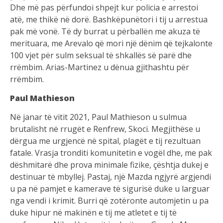
Dhe më pas përfundoi shpejt kur policia e arrestoi
atë, me thikë në dorë. Bashkëpunëtori i tij u arrestua
pak më vonë. Të dy burrat u përballën me akuza të
merituara, me Arevalo që mori një dënim që tejkalonte
100 vjet për sulm seksual të shkallës së parë dhe
rrëmbim. Arias-Martinez u dënua gjithashtu për
rrëmbim.
Paul Mathieson
Në janar të vitit 2021, Paul Mathieson u sulmua
brutalisht në rrugët e Renfrew, Skoci. Megjithëse u
dërgua me urgjencë në spital, plagët e tij rezultuan
fatale. Vrasja tronditi komunitetin e vogël dhe, me pak
dëshmitarë dhe prova minimale fizike, çështja dukej e
destinuar të mbyllej. Pastaj, një Mazda ngjyrë argjendi
u pa në pamjet e kamerave të sigurisë duke u larguar
nga vendi i krimit. Burri që zotëronte automjetin u pa
duke hipur në makinën e tij me atletet e tij të