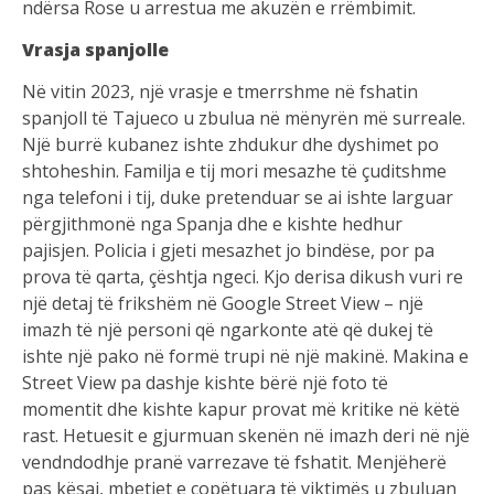
ndërsa Rose u arrestua me akuzën e rrëmbimit.
Vrasja spanjolle
Në vitin 2023, një vrasje e tmerrshme në fshatin
spanjoll të Tajueco u zbulua në mënyrën më surreale.
Një burrë kubanez ishte zhdukur dhe dyshimet po
shtoheshin. Familja e tij mori mesazhe të çuditshme
nga telefoni i tij, duke pretenduar se ai ishte larguar
përgjithmonë nga Spanja dhe e kishte hedhur
pajisjen. Policia i gjeti mesazhet jo bindëse, por pa
prova të qarta, çështja ngeci. Kjo derisa dikush vuri re
një detaj të frikshëm në Google Street View – një
imazh të një personi që ngarkonte atë që dukej të
ishte një pako në formë trupi në një makinë. Makina e
Street View pa dashje kishte bërë një foto të
momentit dhe kishte kapur provat më kritike në këtë
rast. Hetuesit e gjurmuan skenën në imazh deri në një
vendndodhje pranë varrezave të fshatit. Menjëherë
pas kësaj, mbetjet e copëtuara të viktimës u zbuluan