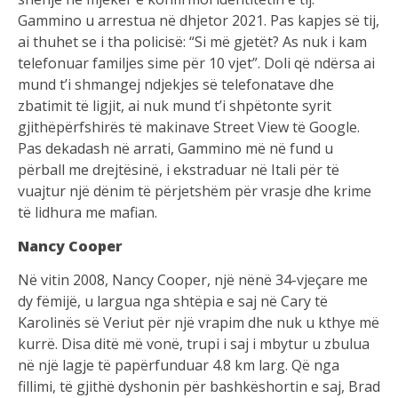
Gammino u arrestua në dhjetor 2021. Pas kapjes së tij,
ai thuhet se i tha policisë: “Si më gjetët? As nuk i kam
telefonuar familjes sime për 10 vjet”. Doli që ndërsa ai
mund t’i shmangej ndjekjes së telefonatave dhe
zbatimit të ligjit, ai nuk mund t’i shpëtonte syrit
gjithëpërfshirës të makinave Street View të Google.
Pas dekadash në arrati, Gammino më në fund u
përball me drejtësinë, i ekstraduar në Itali për të
vuajtur një dënim të përjetshëm për vrasje dhe krime
të lidhura me mafian.
Nancy Cooper
Në vitin 2008, Nancy Cooper, një nënë 34-vjeçare me
dy fëmijë, u largua nga shtëpia e saj në Cary të
Karolinës së Veriut për një vrapim dhe nuk u kthye më
kurrë. Disa ditë më vonë, trupi i saj i mbytur u zbulua
në një lagje të papërfunduar 4.8 km larg. Që nga
fillimi, të gjithë dyshonin për bashkëshortin e saj, Brad