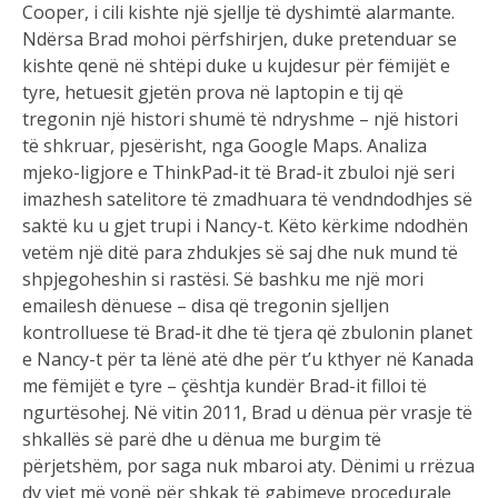
Cooper, i cili kishte një sjellje të dyshimtë alarmante.
Ndërsa Brad mohoi përfshirjen, duke pretenduar se
kishte qenë në shtëpi duke u kujdesur për fëmijët e
tyre, hetuesit gjetën prova në laptopin e tij që
tregonin një histori shumë të ndryshme – një histori
të shkruar, pjesërisht, nga Google Maps. Analiza
mjeko-ligjore e ThinkPad-it të Brad-it zbuloi një seri
imazhesh satelitore të zmadhuara të vendndodhjes së
saktë ku u gjet trupi i Nancy-t. Këto kërkime ndodhën
vetëm një ditë para zhdukjes së saj dhe nuk mund të
shpjegoheshin si rastësi. Së bashku me një mori
emailesh dënuese – disa që tregonin sjelljen
kontrolluese të Brad-it dhe të tjera që zbulonin planet
e Nancy-t për ta lënë atë dhe për t’u kthyer në Kanada
me fëmijët e tyre – çështja kundër Brad-it filloi të
ngurtësohej. Në vitin 2011, Brad u dënua për vrasje të
shkallës së parë dhe u dënua me burgim të
përjetshëm, por saga nuk mbaroi aty. Dënimi u rrëzua
dy vjet më vonë për shkak të gabimeve procedurale