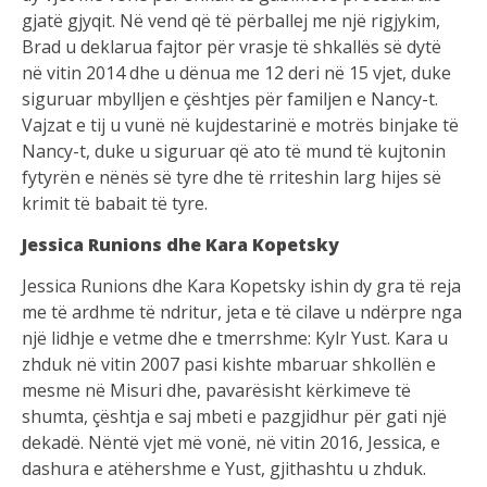
gjatë gjyqit. Në vend që të përballej me një rigjykim,
Brad u deklarua fajtor për vrasje të shkallës së dytë
në vitin 2014 dhe u dënua me 12 deri në 15 vjet, duke
siguruar mbylljen e çështjes për familjen e Nancy-t.
Vajzat e tij u vunë në kujdestarinë e motrës binjake të
Nancy-t, duke u siguruar që ato të mund të kujtonin
fytyrën e nënës së tyre dhe të rriteshin larg hijes së
krimit të babait të tyre.
Jessica Runions dhe Kara Kopetsky
Jessica Runions dhe Kara Kopetsky ishin dy gra të reja
me të ardhme të ndritur, jeta e të cilave u ndërpre nga
një lidhje e vetme dhe e tmerrshme: Kylr Yust. Kara u
zhduk në vitin 2007 pasi kishte mbaruar shkollën e
mesme në Misuri dhe, pavarësisht kërkimeve të
shumta, çështja e saj mbeti e pazgjidhur për gati një
dekadë. Nëntë vjet më vonë, në vitin 2016, Jessica, e
dashura e atëhershme e Yust, gjithashtu u zhduk.