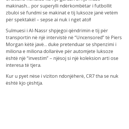
makinash… por superylli ndërkombëtar i futbollit
zbuloi së fundmi se makinat e tij luksoze janë vetëm
për spektakël – sepse ai nuk i nget ato!!
Sulmuesi i Al-Nassr shpjegoi qëndrimin e tij për
transportin në një intervistë në “Uncensored” të Piers
Morgan këtë javë… duke pretenduar se shpenzimi i
miliona e miliona dollarëve për automjete luksoze
është një “investim” – njësoj si një koleksion arti ose
interesa të tjera.
Kur u pyet nëse i viziton ndonjëherë, CR7 tha se nuk
është kjo çështja.
“Tre javë më parë, bleva një makinë,” tha Ronaldo.
“Kjo është për koleksion. Është sikur të blesh një
kornizë. Nuk do ta ngas atë makinë. Është si investim.”
Ai vazhdoi të pranonte se nuk ka idenë se sa makina
zotëron në të vërtetë… por hamendësoi rreth 40. Sa i
përket të preferuarave të tij në gamë, ai tha se