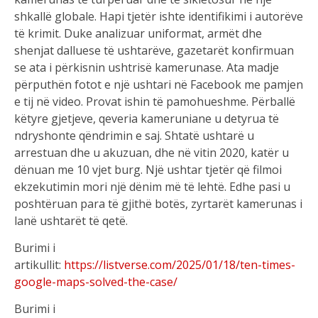
shkallë globale. Hapi tjetër ishte identifikimi i autorëve
të krimit. Duke analizuar uniformat, armët dhe
shenjat dalluese të ushtarëve, gazetarët konfirmuan
se ata i përkisnin ushtrisë kamerunase. Ata madje
përputhën fotot e një ushtari në Facebook me pamjen
e tij në video. Provat ishin të pamohueshme. Përballë
këtyre gjetjeve, qeveria kameruniane u detyrua të
ndryshonte qëndrimin e saj. Shtatë ushtarë u
arrestuan dhe u akuzuan, dhe në vitin 2020, katër u
dënuan me 10 vjet burg. Një ushtar tjetër që filmoi
ekzekutimin mori një dënim më të lehtë. Edhe pasi u
poshtëruan para të gjithë botës, zyrtarët kamerunas i
lanë ushtarët të qetë.
Burimi i
artikullit:
https://listverse.com/2025/01/18/ten-times-
google-maps-solved-the-case/
Burimi i