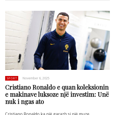
November 6, 2025
SPORT
Cristiano Ronaldo e quan koleksionin
e makinave luksoze një investim: Unë
nuk i ngas ato
Cristiano Ronaldo ka një garazh si një muze