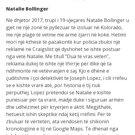
Natalie Bollinger
Në dhjetor 2017, trupi i 19-vjeçares Natalie Bollinger u
gjet në një zonë të pyllëzuar të izoluar në Kolorado,
me një plagë të vetme me armë zjarri në kokë. Hetimi
mori një kthesë të pazakontë kur policia zbuloi një
reklamë në Craigslist që dyshohet se ishte postuar
nga vetë Natalie. Me titull “Dua të vras veten”,
reklama dukej të ishte një thirrje për dikë që ta
ndihmonte në vetëvrasjen e saj. Kjo e dhënë e
çuditshme i çoi detektivët te Joseph Lopez, i cili rrëfeu
se e kishte vrarë atë, por historia e tij nuk
përputhej. Lopez pretendoi se Natalie e kishte
punësuar për ta vrarë, madje duke i siguruar armën
dhe udhëzimet për kryerjen e aktit. Megjithatë,
hetuesit ishin skeptikë ndaj këtij rrëfimi. Për të
zbuluar të vërtetën, ata vendosën të shikonin
kronologjinë e tij në Google Maps. Të dhënat nga