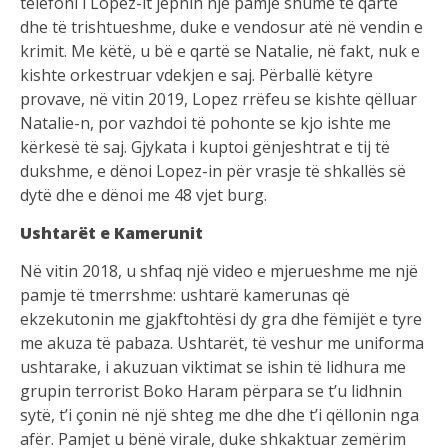
telefoni i Lopez-it jepnin një pamje shumë të qartë
dhe të trishtueshme, duke e vendosur atë në vendin e
krimit. Me këtë, u bë e qartë se Natalie, në fakt, nuk e
kishte orkestruar vdekjen e saj. Përballë këtyre
provave, në vitin 2019, Lopez rrëfeu se kishte qëlluar
Natalie-n, por vazhdoi të pohonte se kjo ishte me
kërkesë të saj. Gjykata i kuptoi gënjeshtrat e tij të
dukshme, e dënoi Lopez-in për vrasje të shkallës së
dytë dhe e dënoi me 48 vjet burg.
Ushtarët e Kamerunit
Në vitin 2018, u shfaq një video e mjerueshme me një
pamje të tmerrshme: ushtarë kamerunas që
ekzekutonin me gjakftohtësi dy gra dhe fëmijët e tyre
me akuza të pabaza. Ushtarët, të veshur me uniforma
ushtarake, i akuzuan viktimat se ishin të lidhura me
grupin terrorist Boko Haram përpara se t’u lidhnin
sytë, t’i çonin në një shteg me dhe dhe t’i qëllonin nga
afër. Pamjet u bënë virale, duke shkaktuar zemërim