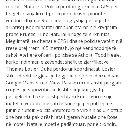
celular i Natalie-s. Policia përdori gjurmimin GPS për
të gjetur sinjalin e tij, i cili periodikisht pinonte
vendndodhjen e Rose ndërsa gjyshja përpiqej të
arratisej. Koordinatat i drejtuan ata në një kryqëzim
pranë Rrugës 11 në Natural Bridge të Virxhinias.
Megjithatë, të dhënat e GPS i dhanë policisë vetëm një
rreze prej rreth 165 metrash, jo një vendndodhje të
saktë. Atëherë oficeri i policisë së Atholit, Todd Neale,
kërkoi ndihmën e zëvendësshefit të zjarrfikësve,
Thomas Lozier. Duke përdorur koordinatat, Lozier
shkoi direkt te gjëja që të gjithë e njohim dhe e duam:
Google Maps Street View. Pasi eci dixhitalisht përgjatë
rrugës që supozohej se kishte ndjekur gjyshja,
përpjekjet e Lozier u shpërblyen kur ai vuri re një
motel të veçantë me çati të kuqe që përputhej me
pinin e fundit. Policia Shtetërore e Virxhinias u njoftua
dhe brenda pak orësh, ata i gjetën Natalie dhe Rose
në motel. Natalie mbeti e padëmtuar, por e tronditur,