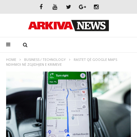
HOME
BUSINESS / TECHNOLOGY
RASTET QË GOOGLE MAPS
NDIHMOI NË ZGJIDHJEN E KRIMEVE