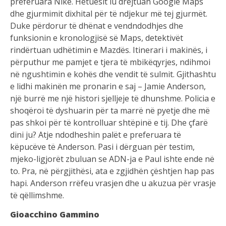
preferuara Nike. Hetuesit iu drejtuan Google Maps
dhe gjurmimit dixhital për të ndjekur më tej gjurmët.
Duke përdorur të dhënat e vendndodhjes dhe
funksionin e kronologjisë së Maps, detektivët
rindërtuan udhëtimin e Mazdës. Itinerari i makinës, i
përputhur me pamjet e tjera të mbikëqyrjes, ndihmoi
në ngushtimin e kohës dhe vendit të sulmit. Gjithashtu
e lidhi makinën me pronarin e saj – Jamie Anderson,
një burrë me një histori sjelljeje të dhunshme. Policia e
shoqëroi të dyshuarin për ta marrë në pyetje dhe më
pas shkoi për të kontrolluar shtëpinë e tij. Dhe çfarë
dini ju? Atje ndodheshin palët e preferuara të
këpucëve të Anderson. Pasi i dërguan për testim,
mjeko-ligjorët zbuluan se ADN-ja e Paul ishte ende në
to. Pra, në përgjithësi, ata e zgjidhën çështjen hap pas
hapi. Anderson rrëfeu vrasjen dhe u akuzua për vrasje
të qëllimshme.
Gioacchino Gammino