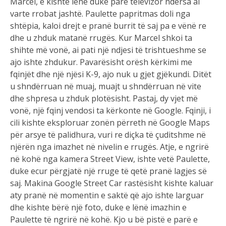
Marcel, e kishte lënë duke parë televizor ndërsa ai
varte rrobat jashtë. Paulette papritmas doli nga
shtëpia, kaloi drejt e pranë burrit të saj pa e vënë re
dhe u zhduk matanë rrugës. Kur Marcel shkoi ta
shihte më vonë, ai pati një ndjesi të trishtueshme se
ajo ishte zhdukur. Pavarësisht orësh kërkimi me
fqinjët dhe një njësi K-9, ajo nuk u gjet gjëkundi. Ditët
u shndërruan në muaj, muajt u shndërruan në vite
dhe shpresa u zhduk plotësisht. Pastaj, dy vjet më
vonë, një fqinj vendosi ta kërkonte në Google. Fqinji, i
cili kishte eksploruar zonën përreth në Google Maps
për arsye të palidhura, vuri re diçka të çuditshme në
njërën nga imazhet në nivelin e rrugës. Atje, e ngrirë
në kohë nga kamera Street View, ishte vetë Paulette,
duke ecur përgjatë një rruge të qetë pranë lagjes së
saj. Makina Google Street Car rastësisht kishte kaluar
aty pranë në momentin e saktë që ajo ishte larguar
dhe kishte bërë një foto, duke e lënë imazhin e
Paulette të ngrirë në kohë. Kjo u bë pistë e parë e