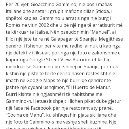
Për 20 vjet, Gioacchino Gammino, një bos i mafias
italiane dhe anëtar i grupit mafioz sicilian Stidda, i
shpëtoi kapjes. Gammino u arratis nga një burg i
Romës në vitin 2002 dhe u bë një nga të arratisurit më
të kërkuar të Italisë. Nën pseudonimin “Manuel”, ai
filloi një jetë të re në Galapagar të Spanjës. Megjithëse
qëndroi i fshehur për vite me radhë, ai nuk u kap nga
një detektiv i fiksuar, por nga një foto e zakonshme e
kapur nga Google Street View. Autoritetet kishin
menduar se Gammino po fshihej në Spanjë, por nuk
kishin një pistë të fortë derisa hasën rastësisht një
imazh në Google Maps të një burri që qëndronte
jashtë një dyqani ushqimor, “El Huerto de Manu”.
Burri kishte një ngjashmëri të habitshme me
Gammino-n. Hetuesit shpejt i lidhën pikat duke gjetur
një faqe në Facebook për një restorant aty pranë,
“Cocina de Manu”, ku shfaqeshin pjata siciliane dhe
një foto të Gammino-s me veshje shefi kuzhine. Një
shenjë në mjekër e konfirmoi identitetin e tij.