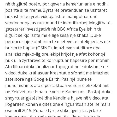
në të gjithë botën, por qeveria kameruniane e hodhi
poshtë si të rreme. Zyrtarët pretenduan se ushtarët
nuk ishin të tyret, videoja ishte manipuluar dhe
vendndodhja as nuk mund të identifikohej. Megjithatë,
gazetarët investigativë në BBC Africa Eye ishin të
sigurt se kjo ishte më e ligë sesa një shaka. Duke
përdorur një kombinim të mjeteve të inteligjencës me
burim të hapur (OSINT), imazheve satelitore dhe
analizës mjeko-ligjore, ekipi krijoi një afat kohor që
nuk u la zyrtarëve të korruptuar hapësirë për mohim.
Ata filluan duke analizuar topografinë e dukshme në
video, duke krahasuar kreshtat e sfondit me imazhet
satelitore nga Google Earth. Pas një pune të
mundimshme, ata e përcaktuan vendin e ekzekutimit
në Zelevet, një fshat në veri të Kamerunit. Pastaj, duke
shqyrtuar gjatësinë dhe këndin e hijeve në video, ata
llogaritën kohën e ditës dhe e ngushtuan atë në mars
ose prill 2015. Puna e tyre e shkëlqyer i la zyrtarë
kamerunas të turpëruar dhe të sikletosur në një