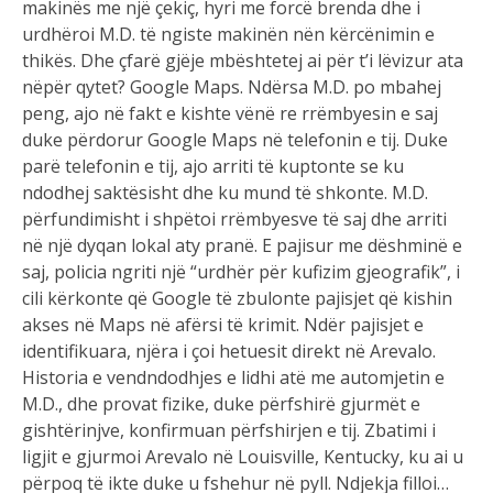
makinës me një çekiç, hyri me forcë brenda dhe i
urdhëroi M.D. të ngiste makinën nën kërcënimin e
thikës. Dhe çfarë gjëje mbështetej ai për t’i lëvizur ata
nëpër qytet? Google Maps. Ndërsa M.D. po mbahej
peng, ajo në fakt e kishte vënë re rrëmbyesin e saj
duke përdorur Google Maps në telefonin e tij. Duke
parë telefonin e tij, ajo arriti të kuptonte se ku
ndodhej saktësisht dhe ku mund të shkonte. M.D.
përfundimisht i shpëtoi rrëmbyesve të saj dhe arriti
në një dyqan lokal aty pranë. E pajisur me dëshminë e
saj, policia ngriti një “urdhër për kufizim gjeografik”, i
cili kërkonte që Google të zbulonte pajisjet që kishin
akses në Maps në afërsi të krimit. Ndër pajisjet e
identifikuara, njëra i çoi hetuesit direkt në Arevalo.
Historia e vendndodhjes e lidhi atë me automjetin e
M.D., dhe provat fizike, duke përfshirë gjurmët e
gishtërinjve, konfirmuan përfshirjen e tij. Zbatimi i
ligjit e gjurmoi Arevalo në Louisville, Kentucky, ku ai u
përpoq të ikte duke u fshehur në pyll. Ndjekja filloi…