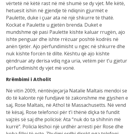
vërtetë në këtë rast në më shumë se dy vjet. Me këtë,
hetuesit ishin në gjendje të ndiqnin gjurmët e
Paulette, duke i çuar ata në një shkurre të thatë.
Kockat e Paulette u gjetën brenda. Duket e
mundshme që pasi Paulette kishte kaluar rrugën, ajo
ishte penguar dhe ishte rrëzuar poshtë kodrës në
anën tjetër. Ajo përfundimisht u ngec në shkurre dhe
nuk kishte forcën të dilte. Kështu që ajo kishte
qëndruar aty derisa vdiq nga uria, vetëm për t’u gjetur
përfundimisht dy vjet më vonë.
Rrëmbimi i Atholit
Në vitin 2009, nëntëvjeçarja Natalie Maltais mendoi se
do të kalonte një fundjavë të zakonshme me gjyshen e
saj, Rose Maltais, në Athol të Massachusetts. Në vend
të kësaj, Rose telefonoi për t’i thënë diçka të fundit
vajzës së saj dhe policisë: Ata “nuk do ta shihnin më
kurrë”. Policia lëshoi një urdhër arresti për Rose dhe
koha filloi të ecte. Zbulimi erdhi direkt nga telefoni