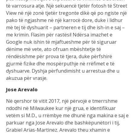
të varrosura atje. Një sekuencë tjetër fotosh të Street
View në një zonë tjetër tregonte dikë që po ngiste një
pako të ngjashme në një karrocë dore, duke i lidhur
më tej të dyshuarit – partneren e tij dhe ish-in e saj –
me krimin. Flasim për rastësi! Ndërsa imazhet e
Google nuk ishin të mjaftueshme për të siguruar
dënime më vete, ato ofruan mbështetje të
rëndësishme për prova të tjera, duke përfshirë
gjurmë fizike dhe mospërputhje në rrëfimet e të
dyshuarve. Dyshja përfundimisht u arrestua dhe u
akuzua për vrasje.
Jose Arevalo
Në qershor të vitit 2017, një përvojë e tmerrshme
ndodhi në Milwaukee kur një grua, e identifikuar
vetëm si M.D., u rrëmbye me dhunë nga makina e saj e
parkuar nga Jose Arevalo dhe bashkëpunëtori i tij,
Grabiel Arias-Martinez. Arevalo theu xhamin e