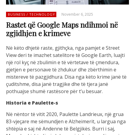
November 6, 2025
BUSINESS / TECHNOLOGY
Rastet që Google Maps ndihmoi në
zgjidhjen e krimeve
Në këto dhjetë raste, gjithçka, nga pamjet e Street
View deri te imazhet satelitore të Google Earth, luajti
një rol kyç në zbulimin e të vërtetave të çmendura,
gjetjen e personave të zhdukur dhe zbërthimin e
mistereve të pazgjidhura. Disa nga këto krime janë të
çuditshme, disa janë tragjike dhe të tjera janë
pothuajse shumë rastësore për t’u besuar.
Historia e Paulette-s
Në nëntor të vitit 2020, Paulette Landrieux, një grua
83-vjeçare me sëmundjen e Alzheimerit, u largua nga
shtëpia e saj në Andenne të Belgjikës. Burri i saj,