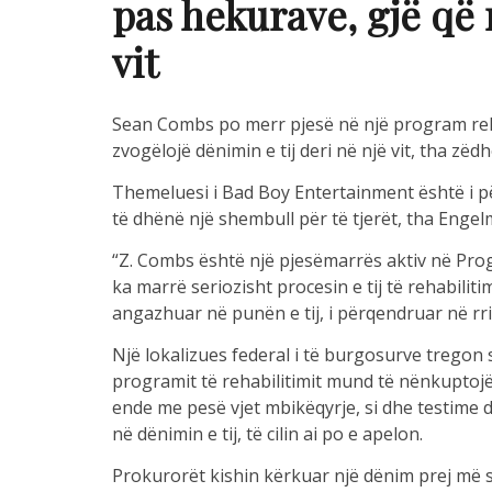
pas hekurave, gjë që
vit
Sean Combs po merr pjesë në një program reh
zvogëlojë dënimin e tij deri në një vit, tha zëd
Themeluesi i Bad Boy Entertainment është i p
të dhënë një shembull për të tjerët, tha Engel
“Z. Combs është një pjesëmarrës aktiv në Pro
ka marrë seriozisht procesin e tij të rehabilitim
angazhuar në punën e tij, i përqendruar në rri
Një lokalizues federal i të burgosurve tregon 
programit të rehabilitimit mund të nënkuptojë 
ende me pesë vjet mbikëqyrje, si dhe testime
në dënimin e tij, të cilin ai po e apelon.
Prokurorët kishin kërkuar një dënim prej më s