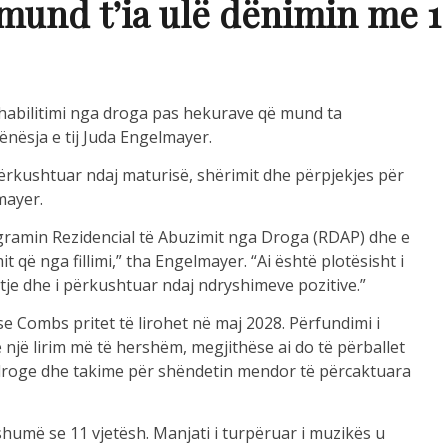
 mund t’ia ulë dënimin me 1
abilitimi nga droga pas hekurave që mund ta
hënësja e tij Juda Engelmayer.
ërkushtuar ndaj maturisë, shërimit dhe përpjekjes për
mayer.
gramin Rezidencial të Abuzimit nga Droga (RDAP) dhe e
it që nga fillimi,” tha Engelmayer. “Ai është plotësisht i
tje dhe i përkushtuar ndaj ndryshimeve pozitive.”
se Combs pritet të lirohet në maj 2028. Përfundimi i
një lirim më të hershëm, megjithëse ai do të përballet
 droge dhe takime për shëndetin mendor të përcaktuara
humë se 11 vjetësh. Manjati i turpëruar i muzikës u