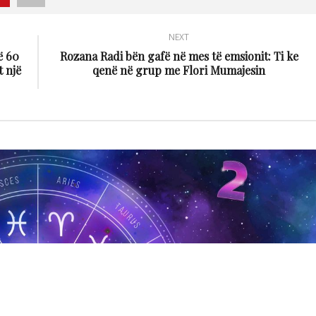
NEXT
ë 60
Rozana Radi bën gafë në mes të emsionit: Ti ke
t një
qenë në grup me Flori Mumajesin