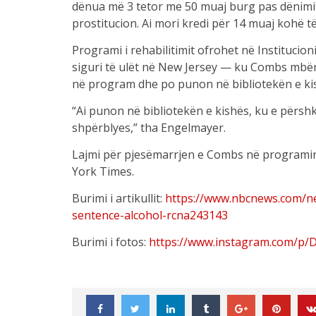
dënua më 3 tetor me 50 muaj burg pas dënimit 
prostitucion. Ai mori kredi për 14 muaj kohë të
Programi i rehabilitimit ofrohet në Institucio
siguri të ulët në New Jersey — ku Combs mbër
në program dhe po punon në bibliotekën e kis
“Ai punon në bibliotekën e kishës, ku e përsh
shpërblyes,” tha Engelmayer.
Lajmi për pjesëmarrjen e Combs në programin 
York Times.
Burimi i artikullit:
https://www.nbcnews.com/n
sentence-alcohol-rcna243143
Burimi i fotos:
https://www.instagram.com/p/