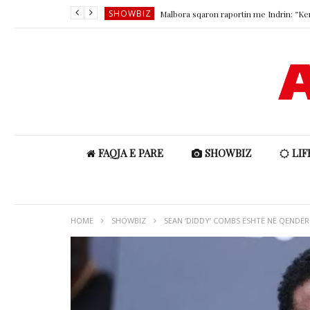
SHOWBIZ
LIFESTYLE
SHOWBIZ
SHOWBIZ
LIFESTYLE
FAQJA E PARE
SHOWBIZ
LIF
HOME
SHOWBIZ
SEAN ‘DIDDY’ COMBS ËSHTË NË QENDËR 