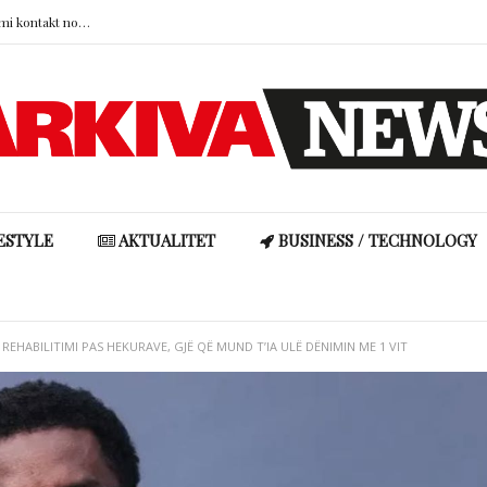
Malbora sqaron raportin me Indrin: “Kemi kontakt normal, por jo si më parë”
Kur virtytet në dashuri kthehen në problem: dëshira, sakrifica dhe durimi kanë nevojë për kufij
Rike Roçi përplaset me ndjekësen pas komenteve për ndërhyrje estetike: “Do të më kërkosh falje”
Britney Spears: “U ndjeva sikur kisha dështuar si nënë”, akuza ndaj prindërve për djemtë e saj
Mbi 200 projektligje kundër vaksinave në SHBA gjatë vitit 2026
ESTYLE
AKTUALITET
BUSINESS / TECHNOLOGY
REHABILITIMI PAS HEKURAVE, GJË QË MUND T’IA ULË DËNIMIN ME 1 VIT