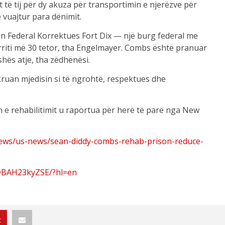
të tij për dy akuza për transportimin e njerëzve për
 vuajtur para dënimit.
nin Federal Korrektues Fort Dix — një burg federal me
riti më 30 tetor, tha Engelmayer. Combs është pranuar
hës atje, tha zëdhënësi.
kruan mjedisin si të ngrohtë, respektues dhe
e rehabilitimit u raportua për herë të parë nga New
ews/us-news/sean-diddy-combs-rehab-prison-reduce-
DBAH23kyZSE/?hl=en