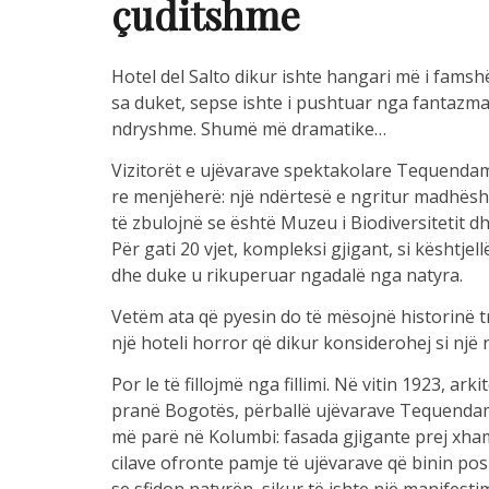
çuditshme
Hotel del Salto dikur ishte hangari më i famsh
sa duket, sepse ishte i pushtuar nga fantazmat.
ndryshme. Shumë më dramatike…
Vizitorët e ujëvarave spektakolare Tequendam
re menjëherë: një ndërtesë e ngritur madhësht
të zbulojnë se është Muzeu i Biodiversitetit d
Për gati 20 vjet, kompleksi gjigant, si kështjel
dhe duke u rikuperuar ngadalë nga natyra.
Vetëm ata që pyesin do të mësojnë historinë t
një hoteli horror që dikur konsiderohej si një
Por le të fillojmë nga fillimi. Në vitin 1923, ar
pranë Bogotës, përballë ujëvarave Tequendama 
më parë në Kolumbi: fasada gjigante prej xham
cilave ofronte pamje të ujëvarave që binin pos