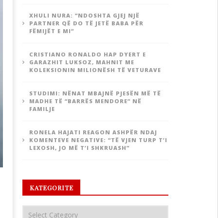
XHULI NURA: “NDOSHTA GJEJ NJË
PARTNER QË DO TË JETË BABA PËR
FËMIJËT E MI”
CRISTIANO RONALDO HAP DYERT E
GARAZHIT LUKSOZ, MAHNIT ME
KOLEKSIONIN MILIONËSH TË VETURAVE
STUDIMI: NËNAT MBAJNË PJESËN MË TË
MADHE TË “BARRËS MENDORE” NË
FAMILJE
RONELA HAJATI REAGON ASHPËR NDAJ
KOMENTEVE NEGATIVE: “TË VJEN TURP T’I
LEXOSH, JO MË T’I SHKRUASH”
KATEGORITE