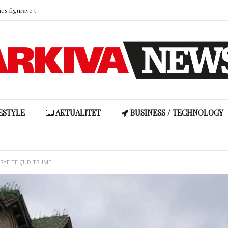
Djali i Grida Dumës feston ditëlindjen mes figurave të njohura të ekranit
Xhuli Nura: “Ndoshta gjej një partner që do të jetë baba për fëmijët e mi”
Cristiano Ronaldo hap dyert e garazhit luksoz, mahnit me koleksionin milionësh të veturave
Studimi: Nënat mbajnë pjesën më të madhe të “barrës mendore” në familje
Ronela Hajati reagon ashpër ndaj komenteve negative: “Të vjen turp t’i lexosh, jo më t’i shkruash”
Djali i Grida Dumës feston ditëlindjen mes figurave të njohura të ekranit
ESTYLE
AKTUALITET
BUSINESS / TECHNOLOGY
RSYE TË ÇUDITSHME