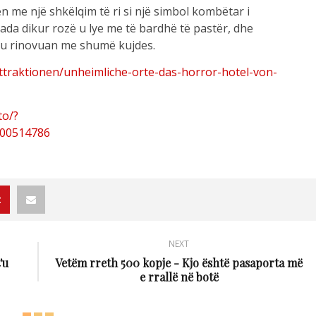
qen me një shkëlqim të ri si një simbol kombëtar i
sada dikur rozë u lye me të bardhë të pastër, dhe
 u rinovuan me shumë kujdes.
ttraktionen/unheimliche-orte-das-horror-hotel-von-
to/?
900514786
NEXT
'u
Vetëm rreth 500 kopje - Kjo është pasaporta më
e rrallë në botë