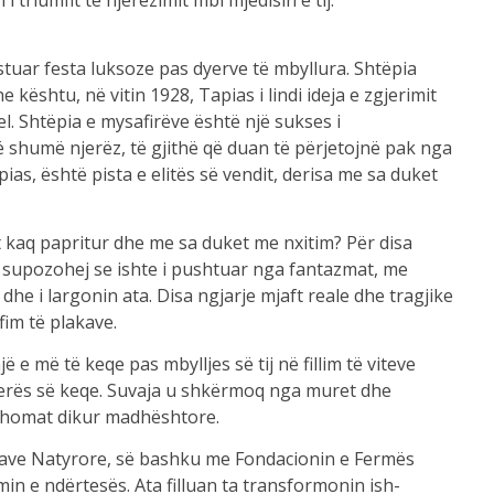
i triumfit të njerëzimit mbi mjedisin e tij.
tuar festa luksoze pas dyerve të mbyllura. Shtëpia
 kështu, në vitin 1928, Tapias i lindi ideja e zgjerimit
el. Shtëpia e mysafirëve është një sukses i
 shumë njerëz, të gjithë që duan të përjetojnë pak nga
apias, është pista e elitës së vendit, derisa me sa duket
rt kaq papritur dhe me sa duket me nxitim? Për disa
lto supozohej se ishte i pushtuar nga fantazmat, me
dhe i largonin ata. Disa ngjarje mjaft reale dhe tragjike
im të plakave.
ë e më të keqe pas mbylljes së tij në fillim të viteve
 erës së keqe. Suvaja u shkërmoq nga muret dhe
 dhomat dikur madhështore.
ncave Natyrore, së bashku me Fondacionin e Fermës
in e ndërtesës. Ata filluan ta transformonin ish-