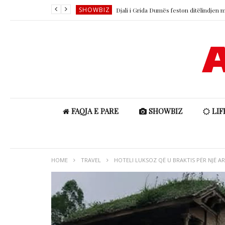
SHOWBIZ
SHOWBIZ
SHOWBIZ
LIFESTYLE
SHOWBIZ
SHOWBIZ
FAQJA E PARE
SHOWBIZ
LIF
HOME
TRAVEL
HOTELI LUKSOZ QË U BRAKTIS PËR NJË A