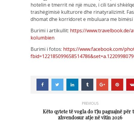
hotelin e tmerrit në një muze, i cili tani shkël
trashëgimisë kulturore dhe rinatyralizimit. Fa
dhomat dhe korridoret e mbuluara me bimësi
Burimi i artikullit:
https://www.travelbook.de/a
kolumbien
Burimi i fotos:
https://www.facebook.com/pho
fbid=122185099658514786&set=a.122099807
PREVIOUS
Këto qytete të vogla do t'ju paguajnë për t
zhvendosur atje në vitin 2026