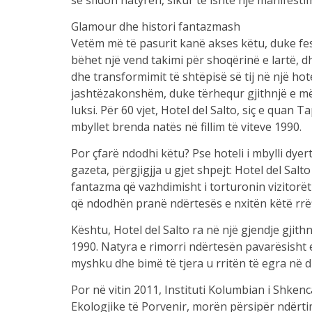
se sfidon natyrën, sikur të ishte një manifestim 
Glamour dhe histori fantazmash
Vetëm më të pasurit kanë akses këtu, duke fes
bëhet një vend takimi për shoqërinë e lartë, dhe
dhe transformimit të shtëpisë së tij në një hot
jashtëzakonshëm, duke tërhequr gjithnjë e më
luksi. Për 60 vjet, Hotel del Salto, siç e quan T
mbyllet brenda natës në fillim të viteve 1990.
Por çfarë ndodhi këtu? Pse hoteli i mbylli dye
gazeta, përgjigjja u gjet shpejt: Hotel del Sa
fantazma që vazhdimisht i torturonin vizitorët 
që ndodhën pranë ndërtesës e nxitën këtë rrëf
Kështu, Hotel del Salto ra në një gjendje gjithnj
1990. Natyra e rimorri ndërtesën pavarësisht
myshku dhe bimë të tjera u rritën të egra në
Por në vitin 2011, Instituti Kolumbian i Shke
Ekologjike të Porvenir, morën përsipër ndërtim