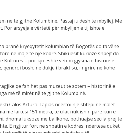
ëm në të gjithë Kolumbinë. Pastaj iu desh të mbyllej. Me
 Por arsyeja e vërtetë për mbylljen e tij ishte e
a pranë kryeqytetit kolumbian të Bogotës do ta vënë
ore në majë të një kodre. Shikuesit kuriozë shpejt do
he Kulturës – por kjo është vetëm gjysma e historisë.
lë, qëndroi bosh, në dukje i braktisu, i ngrirë në kohë
ragjike që fshihet pas muzeut të sotëm – historinë e
 nga më të mirët në të gjithë Kolumbinë.
kitekti Calos Arturo Tapias ndërtoi një shtëpi në malet
me lartësi 151 metra, të cilat nuk ishin parë kurrë
i, dhoma luksoze me ballkone, pothuajse secila prej të
htë. E ngjitur fort në shpatin e kodrës, ndërtesa duket