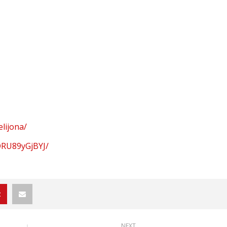
lijona/
DRU89yGjBYJ/
NEXT