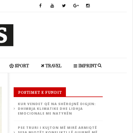
SPORT
TRAVEL
IMPRINT
POSTIMET E FUNDIT
KUR VENDET QË NA SHËROJNË DIGJEN:
DHIMBJA KLIMATIKE DHE LIDHJA
EMOCIONALE ME NATYRËN
PSE TRURI I KUJTON MË MIRË ARMIQTË
SESA MIQTË? KONFLIKTI LË GJURMË MË