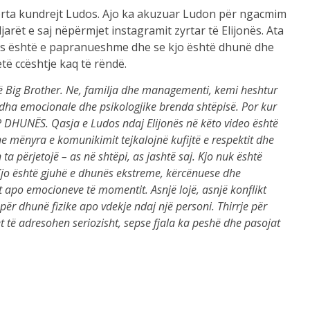
forta kundrejt Ludos. Ajo ka akuzuar Ludon për ngacmim
arët e saj nëpërmjet instagramit zyrtar të Elijonës. Ata
onës është e papranueshme dhe se kjo është dhunë dhe
të ccështje kaq të rëndë.
 Big Brother. Ne, familja dhe managementi, kemi heshtur
dha emocionale dhe psikologjike brenda shtëpisë. Por kur
P DHUNËS. Qasja e Ludos ndaj Elijonës në këto video është
he mënyra e komunikimit tejkalojnë kufijtë e respektit dhe
a përjetojë – as në shtëpi, as jashtë saj. Kjo nuk është
Kjo është gjuhë e dhunës ekstreme, kërcënuese dhe
 apo emocioneve të momentit. Asnjë lojë, asnjë konflikt
 për dhunë fizike apo vdekje ndaj një personi. Thirrje për
 të adresohen seriozisht, sepse fjala ka peshë dhe pasojat