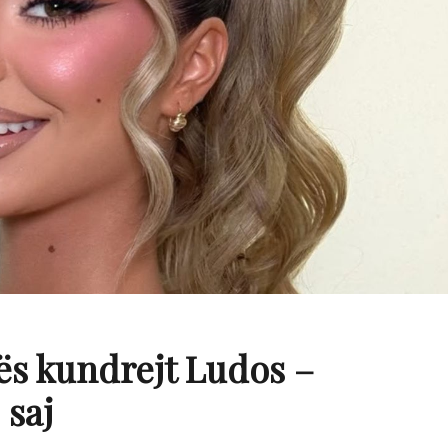
ës kundrejt Ludos –
 saj