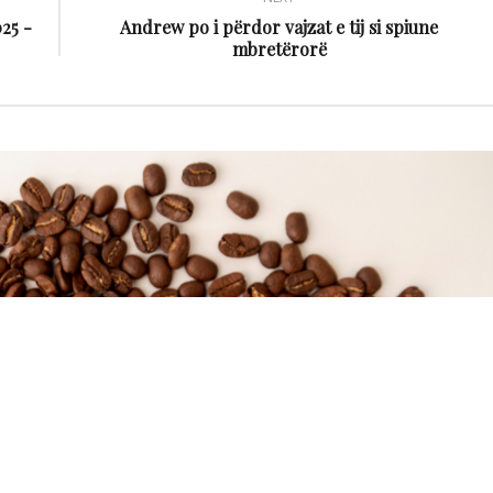
25 -
Andrew po i përdor vajzat e tij si spiune
mbretërorë