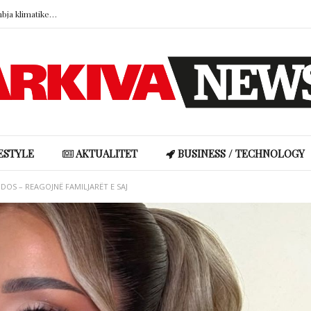
Kur vendet që na shërojnë digjen: Dhimbja klimatike dhe lidhja emocionale me natyrën
Pse truri i kujton më mirë armiqtë sesa miqtë? Konflikti lë gjurmë më të forta në kujtesë
Ronela Hajati reagon ndaj gjuhës së urrejtjes në rrjetet sociale: “Të vjen turp t’i lexosh”
Shakira rikrijon fotografinë ikonike të vitit 1997, fansat pushtojnë rrjetet me reagime
Miri rrëfen si ka ndryshuar jeta e familjes së tij pas “Big Brother VIP Albania”
Kur vendet që na shërojnë digjen: Dhimbja klimatike dhe lidhja emocionale me natyrën
ESTYLE
AKTUALITET
BUSINESS / TECHNOLOGY
DOS – REAGOJNË FAMILJARËT E SAJ