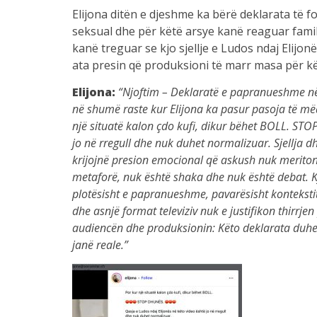
Elijona ditën e djeshme ka bërë deklarata të 
seksual dhe për këtë arsye kanë reaguar familj
kanë treguar se kjo sjellje e Ludos ndaj Elij
ata presin që produksioni të marr masa për kë
Elijona:
“Njoftim – Deklaratë e papranueshme në
në shumë raste kur Elijona ka pasur pasoja të më
një situatë kalon çdo kufi, dikur bëhet BOLL. STO
jo në rregull dhe nuk duhet normalizuar. Sjellja d
krijojnë presion emocional që askush nuk meriton t
metaforë, nuk është shaka dhe nuk është debat. 
plotësisht e papranueshme, pavarësisht kontekstit
dhe asnjë format televiziv nuk e justifikon thirrjen
audiencën dhe produksionin: Këto deklarata duhet
janë reale.”