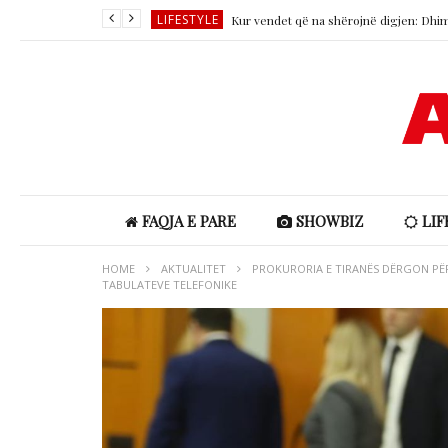
LIFESTYLE
LIFESTYLE
SHOWBIZ
SHOWBIZ
SHOWBIZ
LIFESTYLE
FAQJA E PARE
SHOWBIZ
LIF
HOME
AKTUALITET
PROKURORIA E TIRANËS DËRGON PËR
TABULATEVE TELEFONIKE