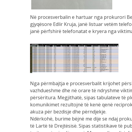
Në procesverbalin e hartuar nga prokurori Be
gjyqësore Edlir Kruja, janë listuar vetëm telef
janë përfshirë telefonatat e kryera nga viktima
Nga përmbajtja e procesverbalit krijohet përs
vazhdueshme dhe në orare të ndryshme viktim
përsëritura. Megjithatë, sipas tabulateve të p
komunikimet rezultojnë të kenë qenë reciproke
akuza për bezdisje dhe përndjekje.
Ndërkohë, burime bëjnë me dije se ndaj prokur
të Lartë të Drejtësisë. Sipas statistikave të p