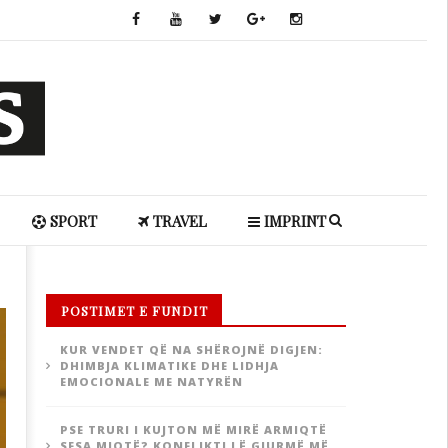
SPORT
TRAVEL
IMPRINT
POSTIMET E FUNDIT
KUR VENDET QË NA SHËROJNË DIGJEN:
DHIMBJA KLIMATIKE DHE LIDHJA
EMOCIONALE ME NATYRËN
PSE TRURI I KUJTON MË MIRË ARMIQTË
SESA MIQTË? KONFLIKTI LË GJURMË MË