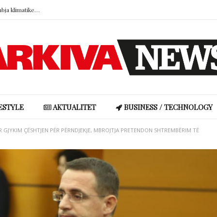
Kur vendet që na shërojnë digjen: Dhimbja klimatike dhe lidhja emocionale me natyrën
Pse truri i kujton më mirë armiqtë sesa miqtë? Konflikti lë gjurmë më të forta në kujtesë
Ronela Hajati reagon ndaj gjuhës së urrejtjes në rrjetet sociale: “Të vjen turp t’i lexosh”
Shakira rikrijon fotografinë ikonike të vitit 1997, fansat pushtojnë rrjetet me reagime
Miri rrëfen si ka ndryshuar jeta e familjes së tij pas “Big Brother VIP Albania”
Kur vendet që na shërojnë digjen: Dhimbja klimatike dhe lidhja emocionale me natyrën
ESTYLE
AKTUALITET
BUSINESS / TECHNOLOGY
 GJYKIM ÇËSHTJEN PËR PËRNDJEKJE, MBROJTJA PRETENDON SHTREMBËRIM TË