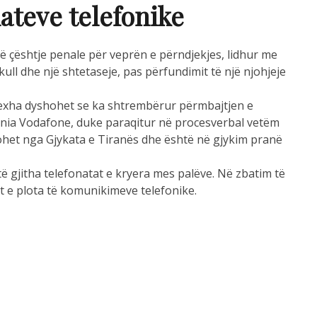
ateve telefonike
ë çështje penale për veprën e përndjekjes, lidhur me
ll dhe një shtetaseje, pas përfundimit të një njohjeje
rexha dyshohet se ka shtrembërur përmbajtjen e
ania Vodafone, duke paraqitur në procesverbal vetëm
ohet nga Gjykata e Tiranës dhe është në gjykim pranë
të gjitha telefonatat e kryera mes palëve. Në zbatim të
t e plota të komunikimeve telefonike.