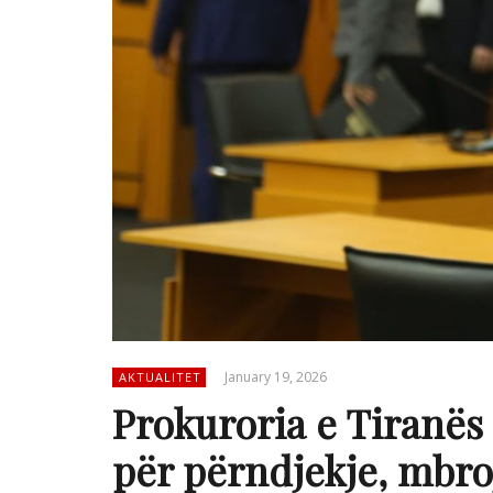
January 19, 2026
AKTUALITET
Prokuroria e Tiranës
për përndjekje, mbro