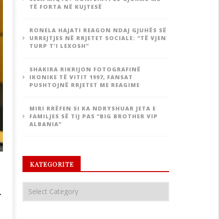
TË FORTA NË KUJTESË
RONELA HAJATI REAGON NDAJ GJUHËS SË
URREJTJES NË RRJETET SOCIALE: “TË VJEN
TURP T’I LEXOSH”
SHAKIRA RIKRIJON FOTOGRAFINË
IKONIKE TË VITIT 1997, FANSAT
PUSHTOJNË RRJETET ME REAGIME
MIRI RRËFEN SI KA NDRYSHUAR JETA E
FAMILJES SË TIJ PAS “BIG BROTHER VIP
ALBANIA”
KATEGORITE
n