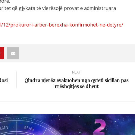
nore.
ritet që gjykata të vlerësojë provat e administruara
01/12/prokurori-arber-berexha-konfirmohet-ne-detyre/
NEXT
dosi
Qindra njerëz evakuohen nga qyteti sicilian pas
rrëshqitjes së dheut