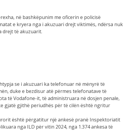
rexha, në bashkëpunim me oficerin e policisë
onatat e kryera nga i akuzuari drejt viktimës, ndërsa nuk
 drejt të akuzuarit.
htypja se i akuzuari ka telefonuar në mënyrë të
ën, duke e bezdisur atë përmes telefonatave të
lota të Vodafone-it, të administruara në dosjen penale,
 gjatë gjithë periudhës për të cilën është ngritur
orit është përgatitur një ankesë pranë Inspektoriatit
ublikuara nga ILD për vitin 2024, nga 1.374 ankesa të