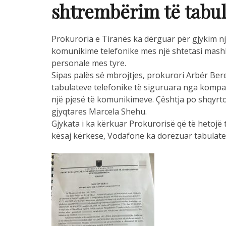
shtrembërim të tabul
Prokuroria e Tiranës ka dërguar për gjykim nj
komunikime telefonike mes një shtetasi mashku
personale mes tyre.
Sipas palës së mbrojtjes, prokurori Arbër Be
tabulateve telefonike të siguruara nga komp
një pjesë të komunikimeve. Çështja po shqyrt
gjyqtares Marcela Shehu.
Gjykata i ka kërkuar Prokurorisë që të hetojë 
kësaj kërkese, Vodafone ka dorëzuar tabulate