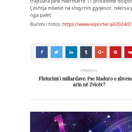
trajtuara janë ndërmarrë 11 procedime disipli
Çështja mbetet në shqyrtim gjyqësor, ndërsa p
nga palët.
Burimi i fotos:
https://www.reporter.al/2024/
PREVIOUS
Fluturimi i miliardave: Pse Maduro e zhven
arin në Zvicër?