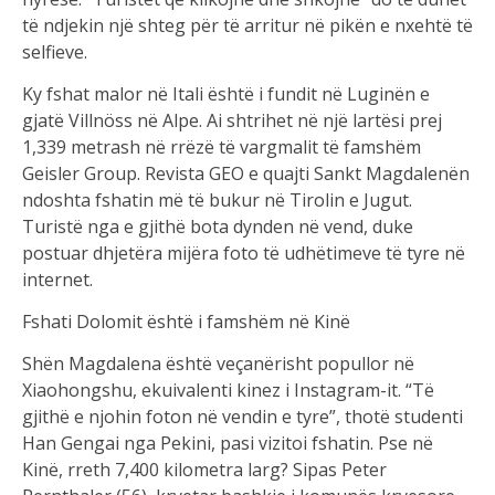
të ndjekin një shteg për të arritur në pikën e nxehtë të
selfieve.
Ky fshat malor në Itali është i fundit në Luginën e
gjatë Villnöss në Alpe. Ai shtrihet në një lartësi prej
1,339 metrash në rrëzë të vargmalit të famshëm
Geisler Group. Revista GEO e quajti Sankt Magdalenën
ndoshta fshatin më të bukur në Tirolin e Jugut.
Turistë nga e gjithë bota dynden në vend, duke
postuar dhjetëra mijëra foto të udhëtimeve të tyre në
internet.
Fshati Dolomit është i famshëm në Kinë
Shën Magdalena është veçanërisht popullor në
Xiaohongshu, ekuivalenti kinez i Instagram-it. “Të
gjithë e njohin foton në vendin e tyre”, thotë studenti
Han Gengai nga Pekini, pasi vizitoi fshatin. Pse në
Kinë, rreth 7,400 kilometra larg? Sipas Peter