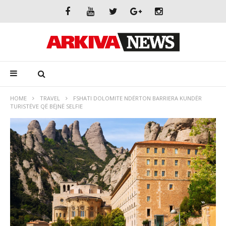
HOME
TRAVEL
FSHATI DOLOMITE NDËRTON BARRIERA KUNDËR
TURISTËVE QË BËJNË SELFIE