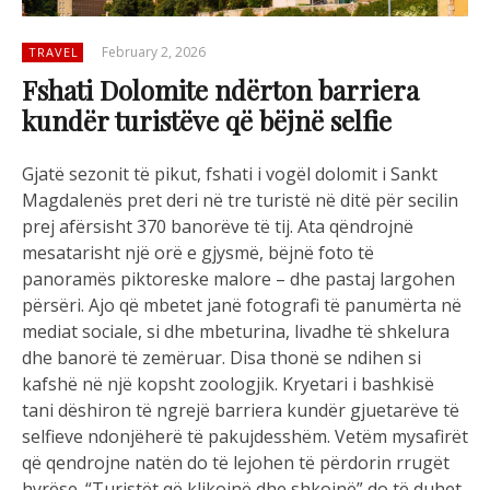
February 2, 2026
TRAVEL
Fshati Dolomite ndërton barriera
kundër turistëve që bëjnë selfie
Gjatë sezonit të pikut, fshati i vogël dolomit i Sankt
Magdalenës pret deri në tre turistë në ditë për secilin
prej afërsisht 370 banorëve të tij. Ata qëndrojnë
mesatarisht një orë e gjysmë, bëjnë foto të
panoramës piktoreske malore – dhe pastaj largohen
përsëri. Ajo që mbetet janë fotografi të panumërta në
mediat sociale, si dhe mbeturina, livadhe të shkelura
dhe banorë të zemëruar. Disa thonë se ndihen si
kafshë në një kopsht zoologjik. Kryetari i bashkisë
tani dëshiron të ngrejë barriera kundër gjuetarëve të
selfieve ndonjëherë të pakujdesshëm. Vetëm mysafirët
që qendrojne natën do të lejohen të përdorin rrugët
hyrëse. “Turistët që klikojnë dhe shkojnë” do të duhet