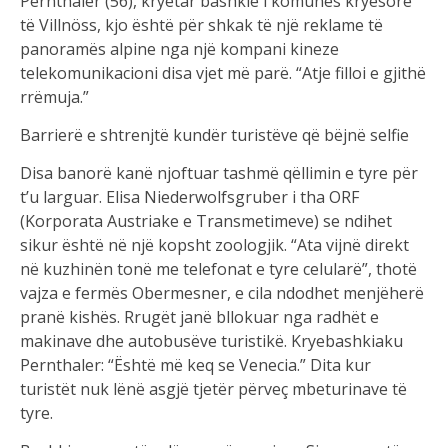
Pernthaler (56), kryetar bashkie i komunës kryesore
të Villnöss, kjo është për shkak të një reklame të
panoramës alpine nga një kompani kineze
telekomunikacioni disa vjet më parë. “Atje filloi e gjithë
rrëmuja.”
Barrierë e shtrenjtë kundër turistëve që bëjnë selfie
Disa banorë kanë njoftuar tashmë qëllimin e tyre për
t’u larguar. Elisa Niederwolfsgruber i tha ORF
(Korporata Austriake e Transmetimeve) se ndihet
sikur është në një kopsht zoologjik. “Ata vijnë direkt
në kuzhinën tonë me telefonat e tyre celularë”, thotë
vajza e fermës Obermesner, e cila ndodhet menjëherë
pranë kishës. Rrugët janë bllokuar nga radhët e
makinave dhe autobusëve turistikë. Kryebashkiaku
Pernthaler: “Është më keq se Venecia.” Dita kur
turistët nuk lënë asgjë tjetër përveç mbeturinave të
tyre.