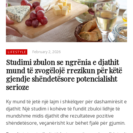
February 2, 2026
LIFESTYLE
Studimi zbulon se ngrënia e djathit
mund të zvogëlojë rrezikun për këtë
gjendje shëndetësore potencialisht
serioze
Ky mund të jetë një lajm i shkëlqyer për dashamirësit e
djathit: Një studim i kohëve të fundit zbuloi lidhje të
mundshme midis djathit dhe rezultateve pozitive
shëndetësore, veçanërisht kur bëhet fjalë për gjumin.