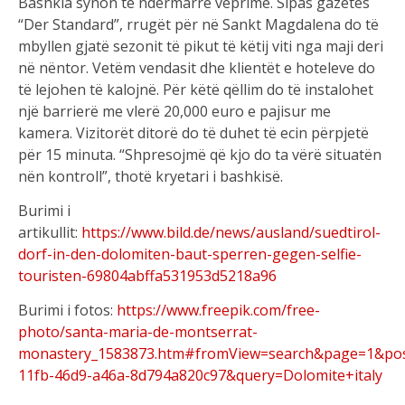
Bashkia synon të ndërmarrë veprime. Sipas gazetës
“Der Standard”, rrugët për në Sankt Magdalena do të
mbyllen gjatë sezonit të pikut të këtij viti nga maji deri
në nëntor. Vetëm vendasit dhe klientët e hoteleve do
të lejohen të kalojnë. Për këtë qëllim do të instalohet
një barrierë me vlerë 20,000 euro e pajisur me
kamera. Vizitorët ditorë do të duhet të ecin përpjetë
për 15 minuta. “Shpresojmë që kjo do ta vërë situatën
nën kontroll”, thotë kryetari i bashkisë.
Burimi i
artikullit:
https://www.bild.de/news/ausland/suedtirol-
dorf-in-den-dolomiten-baut-sperren-gegen-selfie-
touristen-69804abffa531953d5218a96
Burimi i fotos:
https://www.freepik.com/free-
photo/santa-maria-de-montserrat-
monastery_1583873.htm#fromView=search&page=1&pos
11fb-46d9-a46a-8d794a820c97&query=Dolomite+italy