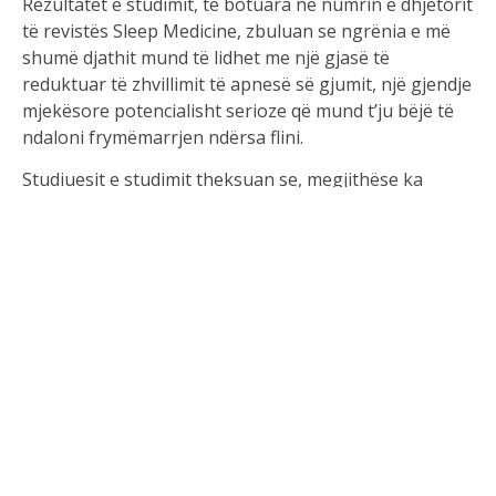
Rezultatet e studimit, të botuara në numrin e dhjetorit
të revistës Sleep Medicine, zbuluan se ngrënia e më
shumë djathit mund të lidhet me një gjasë të
reduktuar të zhvillimit të apnesë së gjumit, një gjendje
mjekësore potencialisht serioze që mund t’ju bëjë të
ndaloni frymëmarrjen ndërsa flini.
Studiuesit e studimit theksuan se, megjithëse ka
pasur kërkime të fokusuara në përfitimet
shëndetësore të djathit, ky studim synonte të
shqyrtonte marrëdhënien e drejtpërdrejtë midis
djathit dhe apnesë së gjumit. Autorët vunë re se
lëndët ushqyese thelbësore që gjenden në djathë,
duke përfshirë kalciumin, proteinat dhe vitaminat,
mund të ndikojnë në shëndetin metabolik dhe
kardiovaskular, të cilët janë të dy faktorë të lidhur me
apnenë e gjumit.
Për të kryer studimin, studiuesit analizuan të dhëna
nga UK Biobank, një bazë të dhënash biomjekësore