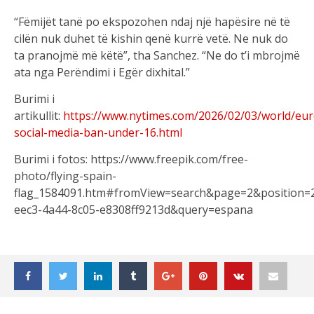
“Fëmijët tanë po ekspozohen ndaj një hapësire në të
cilën nuk duhet të kishin qenë kurrë vetë. Ne nuk do
ta pranojmë më këtë”, tha Sanchez. “Ne do t’i mbrojmë
ata nga Perëndimi i Egër dixhital.”
Burimi i
artikullit:
https://www.nytimes.com/2026/02/03/world/eur
social-media-ban-under-16.html
Burimi i fotos: https://www.freepik.com/free-
photo/flying-spain-
flag_1584091.htm#fromView=search&page=2&position=
eec3-4a44-8c05-e8308ff9213d&query=espana