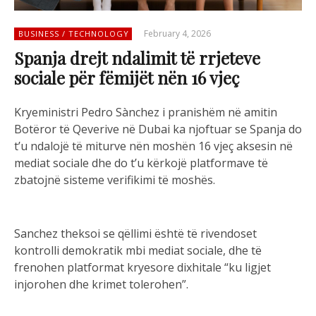
February 4, 2026
BUSINESS / TECHNOLOGY
Spanja drejt ndalimit të rrjeteve
sociale për fëmijët nën 16 vjeç
Kryeministri Pedro Sànchez i pranishëm në amitin
Botëror të Qeverive në Dubai ka njoftuar se Spanja do
t’u ndalojë të miturve nën moshën 16 vjeç aksesin në
mediat sociale dhe do t’u kërkojë platformave të
zbatojnë sisteme verifikimi të moshës.
Sanchez theksoi se qëllimi është të rivendoset
kontrolli demokratik mbi mediat sociale, dhe të
frenohen platformat kryesore dixhitale “ku ligjet
injorohen dhe krimet tolerohen”.