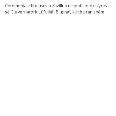
Ceremonia e firmases u zhvillua në ambiente e zyrës
së Gurvernatorit Lüfullah Bilginal, ku të pranishëm
ishin presidenti i Sivasspor, Burak Özçoban si edhe
përfaqësues të Këshillit Administrativ të klubit.
Kështu Manaj nis zyrtarisht aventurën e dytë me
fanellën e Sivasspor, skuadër me të cilën në të
kaluarën ka lënë gjurmë. Në paraqitje zyrtare,
sulmuesi kuqezi realizoi 34 gola dhe kontribuoi me 7
asistime, duke u shëndërruar në një nga lojtarët më të
dashur për tifozët.
Burimi i
artikullit:
https://www.instagram.com/reymanaj97/?
hl=en
Burimi i fotos: