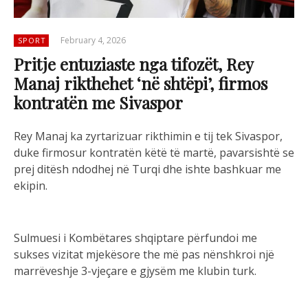
February 4, 2026
SPORT
Pritje entuziaste nga tifozët, Rey
Manaj rikthehet ‘në shtëpi’, firmos
kontratën me Sivaspor
Rey Manaj ka zyrtarizuar rikthimin e tij tek Sivaspor,
duke firmosur kontratën këtë të martë, pavarsishtë se
prej ditësh ndodhej në Turqi dhe ishte bashkuar me
ekipin.
Sulmuesi i Kombëtares shqiptare përfundoi me
sukses vizitat mjekësore the më pas nënshkroi një
marrëveshje 3-vjeçare e gjysëm me klubin turk.