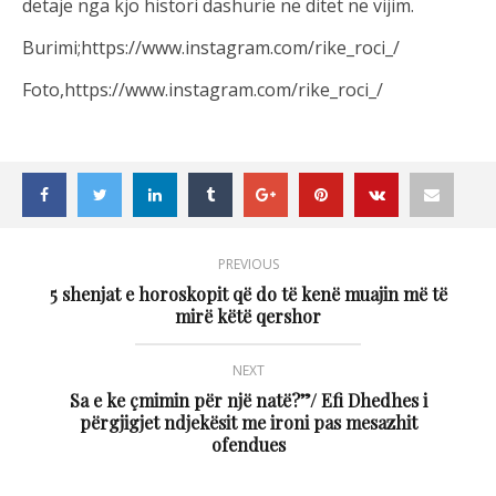
detaje nga kjo histori dashurie në ditët në vijim.
Burimi;https://www.instagram.com/rike_roci_/
Foto,https://www.instagram.com/rike_roci_/
PREVIOUS
5 shenjat e horoskopit që do të kenë muajin më të
mirë këtë qershor
NEXT
Sa e ke çmimin për një natë?”/ Efi Dhedhes i
përgjigjet ndjekësit me ironi pas mesazhit
ofendues