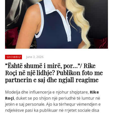
June 3, 2026
SHOWBIZ
“Është shumë i mirë, por…”/ Rike
Roçi në një lidhje? Publikon foto me
partnerin e saj dhe ngjall reagime
Modelja dhe influencerja e njohur shqiptare,
Rike
Roçi
, duket se po shijon një periudhë të lumtur në
jetën e saj personale. Ajo ka tërhequr vëmendjen e
ndjekësve pasi ka publikuar në rrjetet sociale disa