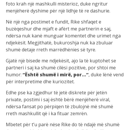
foto krah një mashkulli misterioz, duke ngritur
menjëherë dyshime për një lidhje të re dashurie.
Në një nga postimet e fundit, Rike shfaqet e
buzëqeshur dhe mjaft e afërt me partnerin e saj,
ndërsa nuk kanë munguar komentet dhe urimet nga
ndjekësit. Megjithatë, bukuroshja nuk ka zbuluar
shumë detaje rreth marrëdhënies së tyre.
Gjatë një bisede me ndjekësit, ajo la të kuptohet se
partneri i saj ka shumë cilësi pozitive, por shtoi me
humor:
“Është shumë i mirë, por…”
, duke lënë vend
për interpretime dhe kuriozitet.
Edhe pse ka zgjedhur të jetë diskrete për jetën
private, postimi i saj është bërë menjëherë viral,
ndërsa fansat po përpiqen të zbulojnë më shumë
rreth mashkullit që i ka fituar zemrën.
Mbetet për t’u parë nëse Rike do të ndajë më shumë