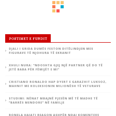
POSTIMET E FUNDIT
DJALI I GRIDA DUMËS FESTON DITËLINDJEN MES
FIGURAVE TË NJOHURA TË EKRANIT
XHULI NURA: “NDOSHTA GJEJ NJË PARTNER QË DO TË
JETË BABA PËR FËMIJËT E MI”
CRISTIANO RONALDO HAP DYERT E GARAZHIT LUKSOZ,
MAHNIT ME KOLEKSIONIN MILIONËSH TË VETURAVE
STUDIMI: NËNAT MBAJNË PJESËN MË TË MADHE TË
“BARRËS MENDORE” NË FAMILJE
RONELA HAJATI REAGON ASHPËR NDAJ KOMENTEVE