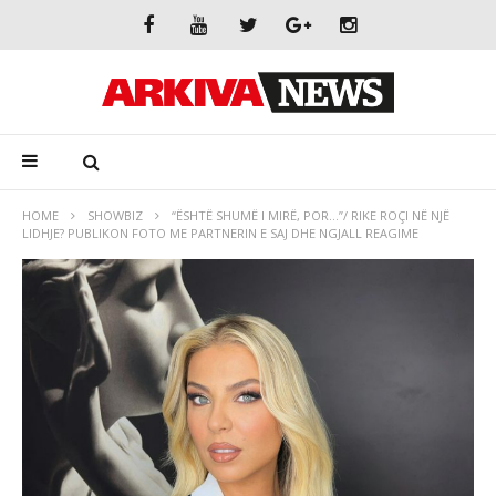
HOME
SHOWBIZ
“ËSHTË SHUMË I MIRË, POR…”/ RIKE ROÇI NË NJË
LIDHJE? PUBLIKON FOTO ME PARTNERIN E SAJ DHE NGJALL REAGIME