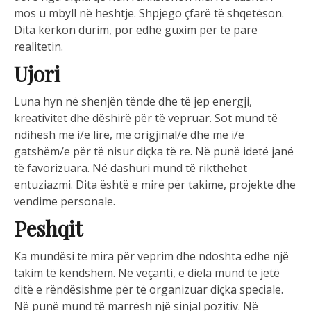
mos u mbyll në heshtje. Shpjego çfarë të shqetëson.
Dita kërkon durim, por edhe guxim për të parë
realitetin.
Ujori
Luna hyn në shenjën tënde dhe të jep energji,
kreativitet dhe dëshirë për të vepruar. Sot mund të
ndihesh më i/e lirë, më origjinal/e dhe më i/e
gatshëm/e për të nisur diçka të re. Në punë idetë janë
të favorizuara. Në dashuri mund të rikthehet
entuziazmi. Dita është e mirë për takime, projekte dhe
vendime personale.
Peshqit
Ka mundësi të mira për veprim dhe ndoshta edhe një
takim të këndshëm. Në veçanti, e diela mund të jetë
ditë e rëndësishme për të organizuar diçka speciale.
Në punë mund të marrësh një sinjal pozitiv. Në