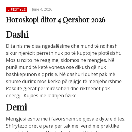
June 4, 2026
LIFESTYLE
Horoskopi ditor 4 Qershor 2026
Dashi
Dita nis me disa ngadalësime dhe mund të ndihesh
sikur njerëzit përreth nuk po të kuptojnë plotësisht.
Mos u nxito në reagime, sidomos në mëngjes. Në
punë mund të ketë vonesa ose dikush që nuk
bashkëpunon siç prisje. Në dashuri duhet pak më
shumë durim: mos kërko përgjigje të menjëhershme.
Pasdite gjërat përmirësohen dhe rikthehet pak
energji. Kujdes me lodhjen fizike.
Demi
Mëngjesi është më i favorshëm se pjesa e dytë e ditës.
Shfrytëzo orët e para për takime, vendime praktike