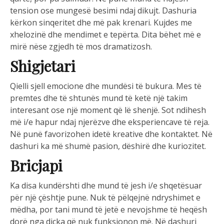
tension ose mungesë besimi ndaj dikujt. Dashuria
kërkon sinqeritet dhe më pak krenari. Kujdes me
xhelozinë dhe mendimet e tepërta. Dita bëhet më e
mirë nëse zgjedh të mos dramatizosh.
Shigjetari
Qielli sjell emocione dhe mundësi të bukura. Mes të
premtes dhe të shtunës mund të ketë një takim
interesant ose një moment që lë shenjë. Sot ndihesh
më i/e hapur ndaj njerëzve dhe eksperiencave të reja.
Në punë favorizohen idetë kreative dhe kontaktet. Në
dashuri ka më shumë pasion, dëshirë dhe kuriozitet.
Bricjapi
Ka disa kundërshti dhe mund të jesh i/e shqetësuar
për një çështje pune. Nuk të pëlqejnë ndryshimet e
mëdha, por tani mund të jetë e nevojshme të heqësh
dorë nga diçka që nuk funksionon më. Në dashuri