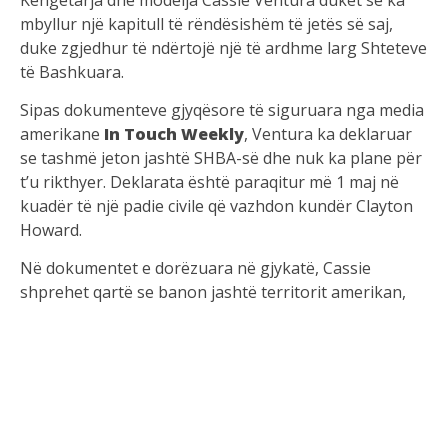
mbyllur një kapitull të rëndësishëm të jetës së saj,
duke zgjedhur të ndërtojë një të ardhme larg Shteteve
të Bashkuara.
Sipas dokumenteve gjyqësore të siguruara nga media
amerikane
In Touch Weekly
, Ventura ka deklaruar
se tashmë jeton jashtë SHBA-së dhe nuk ka plane për
t’u rikthyer. Deklarata është paraqitur më 1 maj në
kuadër të një padie civile që vazhdon kundër Clayton
Howard.
Në dokumentet e dorëzuara në gjykatë, Cassie
shprehet qartë se banon jashtë territorit amerikan,
megjithëse nuk ka zbuluar se në cilin shtet është
vendosur apo kur ka marrë vendimin për t’u larguar.
Lajmi vjen rreth një vit pas dëshmisë së saj në
procesin penal kundër ish-partnerit Sean Combs, i
njohur si Diddy. Gjatë seancave gjyqësore, Ventura foli