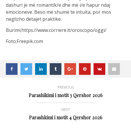
dashuri je më romantik/e dhe më i/e hapur ndaj
emocioneve. Beso më shumë te intuita, por mos
neglizho detajet praktike.
Burimi;https://www.corriere.it/oroscopo/oggi/
Foto;Freepik.com
PREVIOUS
Parashikimi i motit 3 Qershor 2026
NEXT
Parashkimi i motit 4 Qershor 2026