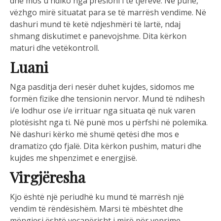
dhe mos u ndiko nga presioni i të tjerëve. Në punë,
vëzhgo mirë situatat para se të marrësh vendime. Në
dashuri mund të ketë ndjeshmëri të lartë, ndaj
shmang diskutimet e panevojshme. Dita kërkon
maturi dhe vetëkontroll.
Luani
Nga pasditja deri nesër duhet kujdes, sidomos me
formën fizike dhe tensionin nervor. Mund të ndihesh
i/e lodhur ose i/e irrituar nga situata që nuk varen
plotësisht nga ti. Në punë mos u përfshi në polemika.
Në dashuri kërko më shumë qetësi dhe mos e
dramatizo çdo fjalë. Dita kërkon pushim, maturi dhe
kujdes me shpenzimet e energjisë.
Virgjëresha
Kjo është një periudhë ku mund të marrësh një
vendim të rëndësishëm. Marsi të mbështet dhe
mëngjesi është veçanërisht i mirë për veprime