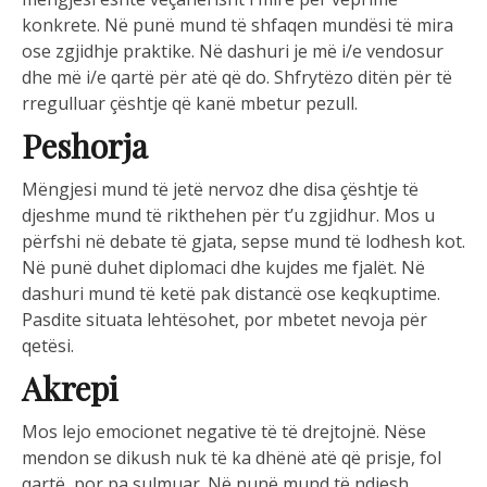
konkrete. Në punë mund të shfaqen mundësi të mira
ose zgjidhje praktike. Në dashuri je më i/e vendosur
dhe më i/e qartë për atë që do. Shfrytëzo ditën për të
rregulluar çështje që kanë mbetur pezull.
Peshorja
Mëngjesi mund të jetë nervoz dhe disa çështje të
djeshme mund të rikthehen për t’u zgjidhur. Mos u
përfshi në debate të gjata, sepse mund të lodhesh kot.
Në punë duhet diplomaci dhe kujdes me fjalët. Në
dashuri mund të ketë pak distancë ose keqkuptime.
Pasdite situata lehtësohet, por mbetet nevoja për
qetësi.
Akrepi
Mos lejo emocionet negative të të drejtojnë. Nëse
mendon se dikush nuk të ka dhënë atë që prisje, fol
qartë, por pa sulmuar. Në punë mund të ndjesh