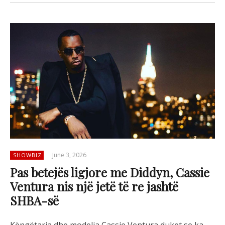
June 3, 2026
SHOWBIZ
Pas betejës ligjore me Diddyn, Cassie
Ventura nis një jetë të re jashtë
SHBA-së
Këngëtarja dhe modelja Cassie Ventura duket se ka