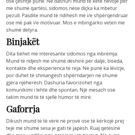
ose çështje pune. Në dashuri mund të ketë nevojë për
më shumë qartësi, sidomos nëse diçka ka mbetur
pezull. Pasdite mund të ndihesh më i/e shpërqendruar
ose më pak i/e motivuar. Mos e mbingarko veten me
shumë detyra.
Binjakët
Dita bëhet më interesante sidomos nga mbrëmja.
Mund të ndjesh më shumë dëshirë për dalje, biseda,
kontakte dhe eksperienca të reja. Në punë ka lëvizje,
por duhet të shmangësh shpërndarjen në shumë
gjëra njëherësh. Dashuria favorizohet nga
komunikimi i lehtë dhe spontan. Një mesazh ose
takim mund të të sjellë humor të mirë.
Gaforrja
Dikush mund të të vërë në provë ose të kërkojë prej
teje më shumë sesa je gati të japësh. Ruaj qetësinë