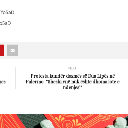
Tfo5aD
fo5aD
NEXT
Protesta kundër dasmës së Dua Lipës në
mes
Palermo: “Sheshi ynë nuk është dhoma jote e
ndenjes”