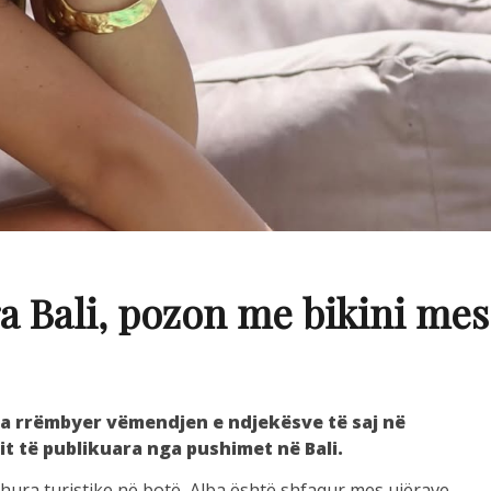
a Bali, pozon me bikini mes
ka rrëmbyer vëmendjen e ndjekësve të saj në
it të publikuara nga pushimet në Bali.
hura turistike në botë, Alba është shfaqur mes ujërave