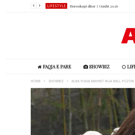
LIFESTYLE
Horoskopi ditor 7 Gusht 2026
LIFESTYLE
LIFESTYLE
SHOWBIZ
SHOWBIZ
LIFESTYLE
Horoskopi ditor 7 Gusht 2026
FAQJA E PARE
SHOWBIZ
LIF
HOME
SHOWBIZ
ALBA VUKAJ MAHNIT NGA BALI, POZON 