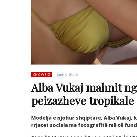
June 6, 2026
SHOWBIZ
Alba Vukaj mahnit ng
peizazheve tropikale
Modelja e njohur shqiptare, Alba Vukaj, 
rrjetet sociale me fotografitë më të fund
E vendosur në një nga destinacionet më të njo