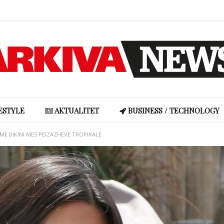
Kur vendet që na shërojnë digjen: Dhimbja klimatike dhe lidhja emocionale me natyrën
Pse truri i kujton më mirë armiqtë sesa miqtë? Konflikti lë gjurmë më të forta në kujtesë
Ronela Hajati reagon ndaj gjuhës së urrejtjes në rrjetet sociale: “Të vjen turp t’i lexosh”
Shakira rikrijon fotografinë ikonike të vitit 1997, fansat pushtojnë rrjetet me reagime
ESTYLE
AKTUALITET
BUSINESS / TECHNOLOGY
ME BIKINI MES PEIZAZHEVE TROPIKALE