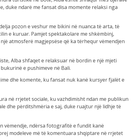
ale, duke ndarë me fansat disa momente relaksi nga
elja pozon e veshur me bikini në nuanca të arta, të
 stilin e kuruar. Pamjet spektakolare me shkëmbinj,
jnë një atmosferë magjepsëse që ka tërhequr vëmendjen
iste, Alba shfaqet e relaksuar në bordin e një mjeti
e bukurinë e pushimeve në Bali.
ime dhe komente, ku fansat nuk kanë kursyer fjalët e
ura në rrjetet sociale, ku vazhdimisht ndan me publikun
 dhe përditshmëria e saj, duke ruajtur një lidhje të
in vëmendje, ndërsa fotografitë e fundit kanë
ë prej modeleve më të komentuara shqiptare në rrjetet