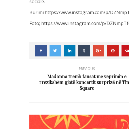
sociale.
Burimi;https://www.instagram.com/p/DZNmp
Foto; https://www.instagram.com/p/DZNmpT
PREVIOUS
Madonna tremb fansat me veprimin e
rrezikshëm gjatë koncertit surprizë në Ti
Square