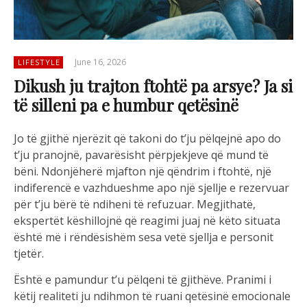
June 16, 2026
LIFESTYLE
Dikush ju trajton ftohtë pa arsye? Ja si
të silleni pa e humbur qetësinë
Jo të gjithë njerëzit që takoni do t’ju pëlqejnë apo do
t’ju pranojnë, pavarësisht përpjekjeve që mund të
bëni. Ndonjëherë mjafton një qëndrim i ftohtë, një
indiferencë e vazhdueshme apo një sjellje e rezervuar
për t’ju bërë të ndiheni të refuzuar. Megjithatë,
ekspertët këshillojnë që reagimi juaj në këto situata
është më i rëndësishëm sesa vetë sjellja e personit
tjetër.
Është e pamundur t’u pëlqeni të gjithëve. Pranimi i
këtij realiteti ju ndihmon të ruani qetësinë emocionale