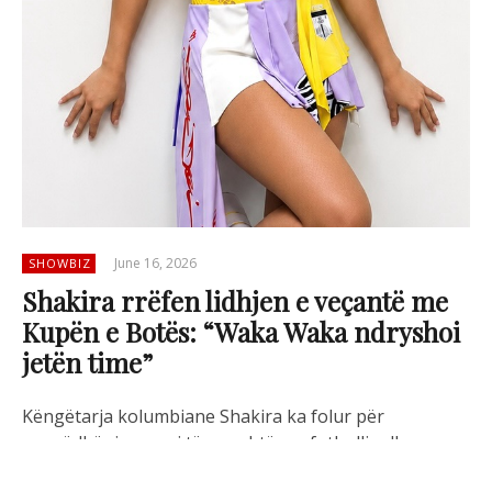
June 16, 2026
SHOWBIZ
Shakira rrëfen lidhjen e veçantë me
Kupën e Botës: “Waka Waka ndryshoi
jetën time”
Këngëtarja kolumbiane Shakira ka folur për
marrëdhënien e saj të ngushtë me futbollin dhe
Kupën e Botës, duke e cilësuar atë si një pjesë të