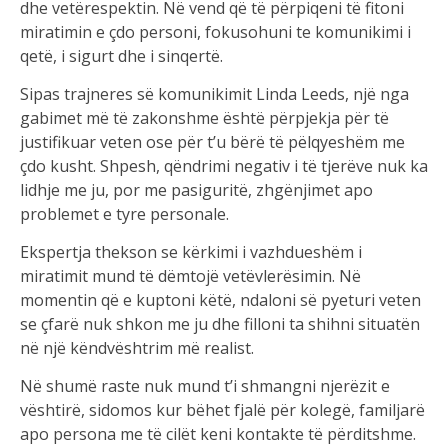
dhe vetërespektin. Në vend që të përpiqeni të fitoni
miratimin e çdo personi, fokusohuni te komunikimi i
qetë, i sigurt dhe i sinqertë.
Sipas trajneres së komunikimit Linda Leeds, një nga
gabimet më të zakonshme është përpjekja për të
justifikuar veten ose për t’u bërë të pëlqyeshëm me
çdo kusht. Shpesh, qëndrimi negativ i të tjerëve nuk ka
lidhje me ju, por me pasiguritë, zhgënjimet apo
problemet e tyre personale.
Ekspertja thekson se kërkimi i vazhdueshëm i
miratimit mund të dëmtojë vetëvlerësimin. Në
momentin që e kuptoni këtë, ndaloni së pyeturi veten
se çfarë nuk shkon me ju dhe filloni ta shihni situatën
në një këndvështrim më realist.
Në shumë raste nuk mund t’i shmangni njerëzit e
vështirë, sidomos kur bëhet fjalë për kolegë, familjarë
apo persona me të cilët keni kontakte të përditshme.