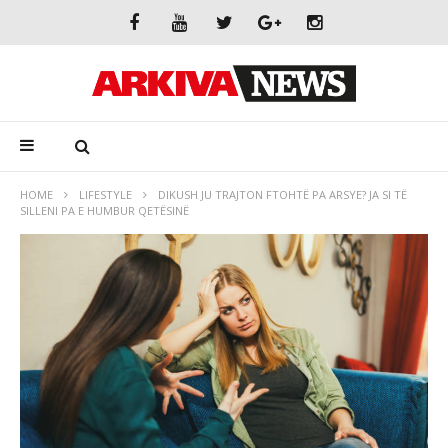
HOME
LIFESTYLE
DIKUSH JU TRAJTON FTOHTË PA ARSYE? JA SI TË
SILLENI PA E HUMBUR QETËSINË