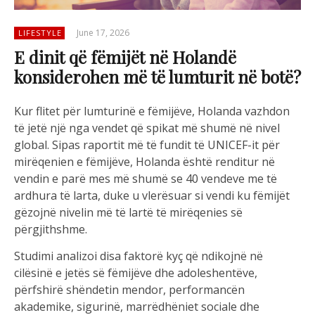
June 17, 2026
LIFESTYLE
E dinit që fëmijët në Holandë
konsiderohen më të lumturit në botë?
Kur flitet për lumturinë e fëmijëve, Holanda vazhdon
të jetë një nga vendet që spikat më shumë në nivel
global. Sipas raportit më të fundit të UNICEF-it për
mirëqenien e fëmijëve, Holanda është renditur në
vendin e parë mes më shumë se 40 vendeve me të
ardhura të larta, duke u vlerësuar si vendi ku fëmijët
gëzojnë nivelin më të lartë të mirëqenies së
përgjithshme.
Studimi analizoi disa faktorë kyç që ndikojnë në
cilësinë e jetës së fëmijëve dhe adoleshentëve,
përfshirë shëndetin mendor, performancën
akademike, sigurinë, marrëdhëniet sociale dhe