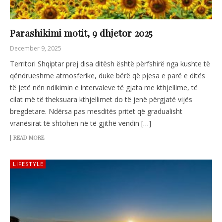
Parashikimi motit, 9 dhjetor 2025
December 9, 2025
Territori Shqiptar prej disa ditësh është përfshirë nga kushte të
qëndrueshme atmosferike, duke bërë që pjesa e parë e ditës
të jetë nën ndikimin e intervaleve të gjata me kthjellime, të
cilat më të theksuara kthjellimet do të jenë përgjatë vijës
bregdetare. Ndërsa pas mesditës pritet që gradualisht
vranësirat të shtohen në të gjithë vendin […]
READ MORE
LIFESTYLE