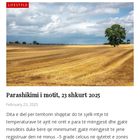
LIFESTYLE
Parashikimi i motit, 23 shkurt 2025
February 23, 2025
Dita e diel për territorin shqiptar do të sjelli rritje të
temperaturave të ajrit në orët e para të mëngjesit dhe gjatë
mesditës duke bërë që minimumet gjatë mëngjesit të jenë
regjistruar deri në minus –5 gradë celcius në qytetet e zonës