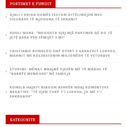
POSTIMET E FUNDIT
DJALI I GRIDA DUMËS FESTON DITËLINDJEN MES
FIGURAVE TË NJOHURA TË EKRANIT
XHULI NURA: “NDOSHTA GJEJ NJË PARTNER QË DO TË
JETË BABA PËR FËMIJËT E MI”
CRISTIANO RONALDO HAP DYERT E GARAZHIT LUKSOZ,
MAHNIT ME KOLEKSIONIN MILIONËSH TË VETURAVE
STUDIMI: NËNAT MBAJNË PJESËN MË TË MADHE TË
“BARRËS MENDORE” NË FAMILJE
RONELA HAJATI REAGON ASHPËR NDAJ KOMENTEVE
NEGATIVE: “TË VJEN TURP T’I LEXOSH, JO MË T’I
SHKRUASH”
KATEGORITE