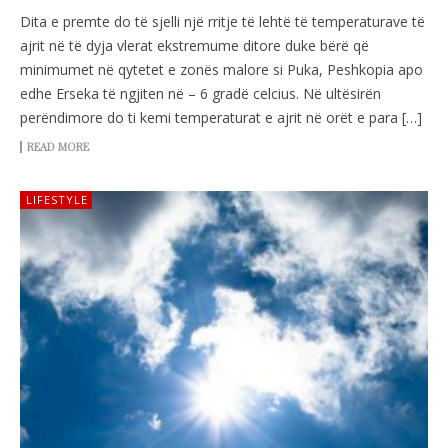
Dita e premte do të sjelli një rritje të lehtë të temperaturave të
ajrit në të dyja vlerat ekstremume ditore duke bërë që
minimumet në qytetet e zonës malore si Puka, Peshkopia apo
edhe Erseka të ngjiten në – 6 gradë celcius. Në ultësirën
perëndimore do ti kemi temperaturat e ajrit në orët e para […]
READ MORE
LIFESTYLE