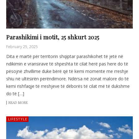
Parashikimi i motit, 25 shkurt 2025
February 25, 2025
Dita e martë për territorin shqiptar parashikohet të jetë në
ndikimin e vransirave të shpeshta të cilat herë pas here do të
pësojnë zhvillime duke bërë që të kemi momente me rreshje
shiu në ultësirën perëndimore. Ndërsa në zonat malore do të
kemi rishfaqje të rreshjeve të dëborës të cilat më të dukshme
do të […]
READ MORE
LIFESTYLE