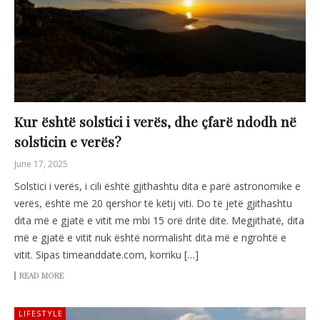
Kur është solstici i verës, dhe çfarë ndodh në
solsticin e verës?
June 17, 2025
Solstici i verës, i cili është gjithashtu dita e parë astronomike e
verës, është më 20 qershor të këtij viti. Do të jetë gjithashtu
dita më e gjatë e vitit me mbi 15 orë dritë dite. Megjithatë, dita
më e gjatë e vitit nuk është normalisht dita më e ngrohtë e
vitit. Sipas timeanddate.com, korriku […]
READ MORE
LIFESTYLE