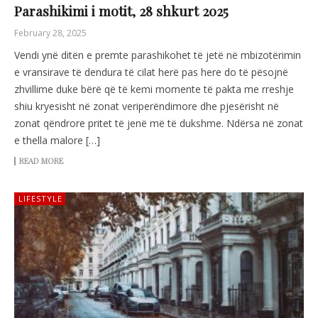
Parashikimi i motit, 28 shkurt 2025
February 28, 2025
Vendi ynë ditën e premte parashikohet të jetë në mbizotërimin
e vransirave të dendura të cilat herë pas here do të pësojnë
zhvillime duke bërë që të kemi momente të pakta me rreshje
shiu kryesisht në zonat veriperëndimore dhe pjesërisht në
zonat qëndrore pritet të jenë më të dukshme. Ndërsa në zonat
e thella malore […]
READ MORE
LIFESTYLE