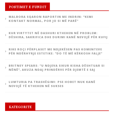
POSTIMET E FUNDIT
MALBORA SQARON RAPORTIN ME INDRIN: “KEMI
KONTAKT NORMAL, POR JO SI MË PARË”
KUR VIRTYTET NË DASHURI KTHEHEN NË PROBLEM:
DËSHIRA, SAKRIFICA DHE DURIMI KANË NEVOJË PËR KUFIJ
RIKE ROÇI PËRPLASET ME NDJEKËSEN PAS KOMENTEVE
PËR NDËRHYRJE ESTETIKE: “DO TË MË KËRKOSH FALJE”
BRITNEY SPEARS: “U NDJEVA SIKUR KISHA DËSHTUAR SI
NËNË”, AKUZA NDAJ PRINDËRVE PËR DJEMTË E SAJ
LUMTURIA PA TRASHËGIMI: PSE HOBET NUK KANË
NEVOJË TË KTHEHEN NË SUKSES
KATEGORITE