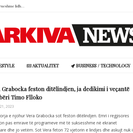
Studimi: Fëmijëria në familje të paqëndrueshme lidhet me impulsivitetin dhe mungesën e empatisë
Kur zjarret pyjore kërcënojnë vendet e dashura: Dhimbja e humbjes së një peizazhi
Doresa rrëfen mes lotësh historinë me bashkëshortin nga Gjakova: Familja nuk e pranoi në fillim, ndërsa ai përballoi edhe tumorin në kokë
Hajdutët i hyjnë në shtëpi Angela Martinit, ja çfarë i vodhën…
“Boshllëku ligjor” që u hap turistëve rrugën drejt brigjeve më të egra të Skocisë
Studimi: Fëmijëria në familje të paqëndrueshme lidhet me impulsivitetin dhe mungesën e empatisë
ESTYLE
AKTUALITET
BUSINESS / TECHNOLOGY
 Grabocka feston ditëlindjen, ja dedikimi i veçantë
 bëri Timo Flloko
21, 2023
orja e njohur Vera Grabocka sot feston ditëlindjen. Emri i regjisores
on pas emrave të programeve më të suksesshme në ekranet
are dhe jo vetëm. Sot Vera feton 72 vjetorin e lindjes dhe askujt nuk i