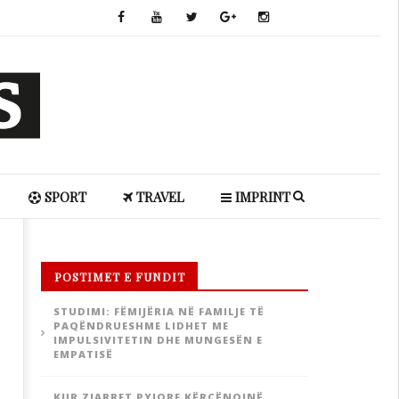
SPORT
TRAVEL
IMPRINT
POSTIMET E FUNDIT
STUDIMI: FËMIJËRIA NË FAMILJE TË
PAQËNDRUESHME LIDHET ME
IMPULSIVITETIN DHE MUNGESËN E
EMPATISË
KUR ZJARRET PYJORE KËRCËNOJNË