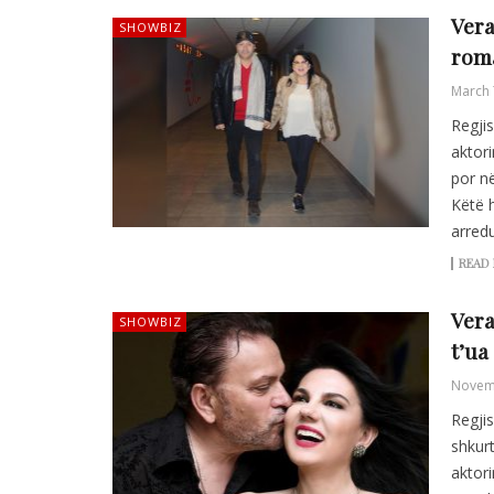
Vera
SHOWBIZ
rom
March 
Regji
aktori
por n
Këtë 
arredu
READ
Vera
SHOWBIZ
t’ua
Novem
Regji
shkur
aktori