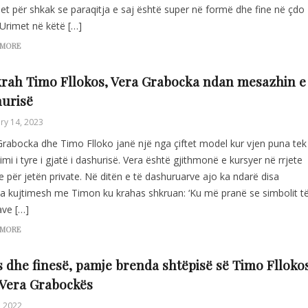
et për shkak se paraqitja e saj është super në formë dhe fine në çdo
 Urimet në këtë […]
 MORE
rah Timo Fllokos, Vera Grabocka ndan mesazhin e
urisë
ry 14, 2023
Grabocka dhe Timo Flloko janë një nga çiftet model kur vjen puna tek
imi i tyre i gjatë i dashurisë. Vera është gjithmonë e kursyer në rrjete
e për jetën private. Në ditën e të dashuruarve ajo ka ndarë disa
a kujtimesh me Timon ku krahas shkruan: ‘Ku më pranë se simbolit t
ave […]
 MORE
 dhe finesë, pamje brenda shtëpisë së Timo Flloko
Vera Grabockës
, 2022