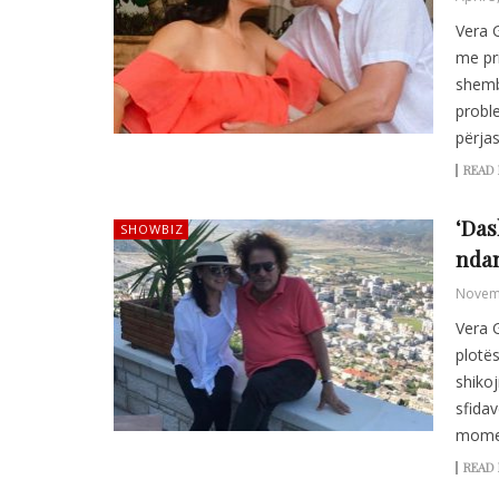
Vera 
me pri
shembu
probl
përja
READ
‘Das
SHOWBIZ
nda
Novem
Vera 
plotës
shiko
sfidav
mome
READ