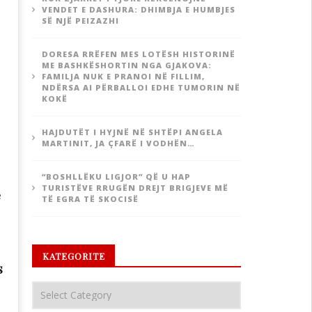
VENDET E DASHURA: DHIMBJA E HUMBJES
SË NJË PEIZAZHI
DORESA RRËFEN MES LOTËSH HISTORINË
ME BASHKËSHORTIN NGA GJAKOVA:
FAMILJA NUK E PRANOI NË FILLIM,
NDËRSA AI PËRBALLOI EDHE TUMORIN NË
KOKË
HAJDUTËT I HYJNË NË SHTËPI ANGELA
MARTINIT, JA ÇFARË I VODHËN…
“BOSHLLËKU LIGJOR” QË U HAP
TURISTËVE RRUGËN DREJT BRIGJEVE MË
ë
TË EGRA TË SKOCISË
KATEGORITE
s