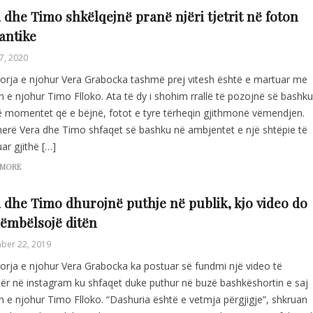
 dhe Timo shkëlqejnë pranë njëri tjetrit në foton
antike
7, 2020
sorja e njohur Vera Grabocka tashmë prej vitesh është e martuar me
n e njohur Timo Flloko. Ata të dy i shohim rrallë të pozojnë së bashku
ë momentet që e bëjnë, fotot e tyre tërheqin gjithmonë vëmendjen.
herë Vera dhe Timo shfaqet së bashku në ambjentet e një shtëpie të
ar gjithë […]
 MORE
 dhe Timo dhurojnë puthje në publik, kjo video do
 ëmbëlsojë ditën
ber 22, 2019
sorja e njohur Vera Grabocka ka postuar së fundmi një video të
tër në instagram ku shfaqet duke puthur në buzë bashkëshortin e saj
n e njohur Timo Flloko. “Dashuria është e vetmja përgjigje”, shkruan