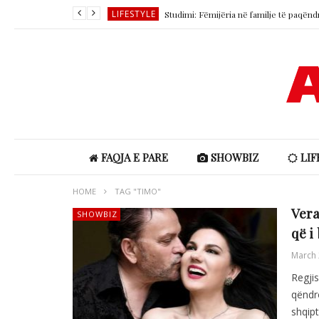
LIFESTYLE
LIFESTYLE
SHOWBIZ
SHOWBIZ
LIFESTYLE
LIFESTYLE
FAQJA E PARE
SHOWBIZ
LIF
HOME
TAG "TIMO"
Vera
SHOWBIZ
që i
March 
Regjis
qëndr
shqipt