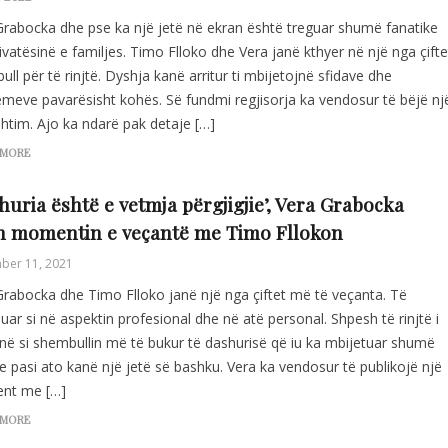
Grabocka dhe pse ka një jetë në ekran është treguar shumë fanatike
vatësinë e familjes. Timo Flloko dhe Vera janë kthyer në një nga çifte
ll për të rinjtë. Dyshja kanë arritur ti mbijetojnë sfidave dhe
emeve pavarësisht kohës. Së fundmi regjisorja ka vendosur të bëjë nj
shtim. Ajo ka ndarë pak detaje […]
 MORE
huria është e vetmja përgjigjie’, Vera Grabocka
n momentin e veçantë me Timo Fllokon
ber 11, 2021
Grabocka dhe Timo Flloko janë një nga çiftet më të veçanta. Të
uar si në aspektin profesional dhe në atë personal. Shpesh të rinjtë i
jnë si shembullin më të bukur të dashurisë që iu ka mbijetuar shumë
e pasi ato kanë një jetë së bashku. Vera ka vendosur të publikojë një
nt me […]
 MORE