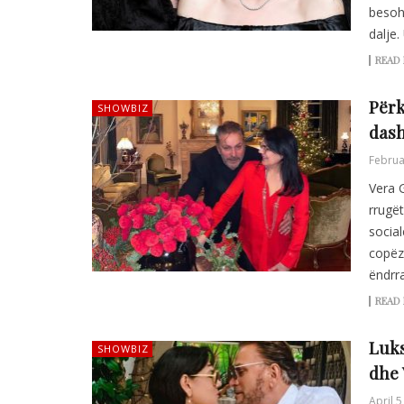
besoh
dalje.
READ
Përk
SHOWBIZ
dash
Februa
Vera 
rrugët
social
copëz
ëndrr
READ
Luks
SHOWBIZ
dhe 
April 5