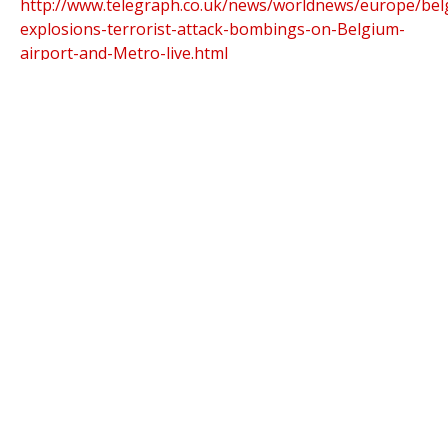
http://www.telegraph.co.uk/news/worldnews/europe/bel
explosions-terrorist-attack-bombings-on-Belgium-
airport-and-Metro-live.html
Burimi i fotos: © Hakan
Erenler
https://www.pexels.com/photo/art-blur-
bright-candlelight-289756/
PREVIOUS
Gena përkrah “Shok”-un!
NEXT
Të papritura gjatë vizitës së Obamës në Kubë