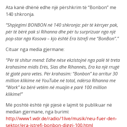
Ata kanë dhënë edhe një përshkrim të “Bonbon” me
140 shkronja.
“Shpjegimi BONBON në 140 shkronja: për të kërcyer pak,
për të bërë pak si Rihanna dhe për tu surprizuar nga një
pop-star nga Kosova – kjo është Era Istrefi me “BonBon”.”
Cituar nga media gjermane:
“Për të shitur mend: Edhe nëse ekzistojnë nga palë të treta
krahasime midis Erës, Sias dhe Rihannës, Era ka një rrugë
të gjatë para vetes. Për krahasim: “Bonbon” ka arritur 30
million klikime në YouTube në total, ndërsa Rihanna me
“Work” ka bërë vetëm në muajin e parë 100 million
klikime!”
Më poshtë është një pjesë e lajmit të publikuar në
median gjermane, nga burimi:
http://www1.wdr.de/radio/1live/musik/neu-fuer-den-
sektor/era-istrefi-bonbon-diggi-100.html