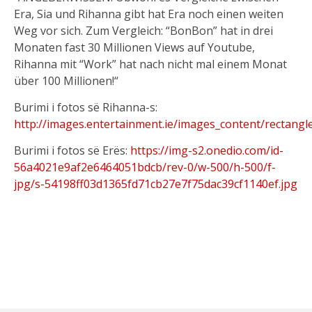
Era, Sia und Rihanna gibt hat Era noch einen weiten
Weg vor sich. Zum Vergleich: “BonBon” hat in drei
Monaten fast 30 Millionen Views auf Youtube,
Rihanna mit “Work” hat nach nicht mal einem Monat
über 100 Millionen!“
Burimi i fotos së Rihanna-s:
http://images.entertainment.ie/images_content/rectang
Burimi i fotos së Erës:
https://img-s2.onedio.com/id-
56a4021e9af2e6464051bdcb/rev-0/w-500/h-500/f-
jpg/s-54198ff03d1365fd71cb27e7f75dac39cf1140ef.jpg