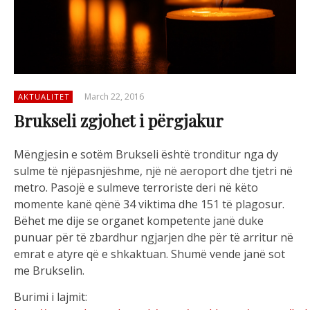
March 22, 2016
AKTUALITET
Brukseli zgjohet i përgjakur
Mëngjesin e sotëm Brukseli është tronditur nga dy
sulme të njëpasnjëshme, një në aeroport dhe tjetri në
metro. Pasojë e sulmeve terroriste deri në këto
momente kanë qënë 34 viktima dhe 151 të plagosur.
Bëhet me dije se organet kompetente janë duke
punuar për të zbardhur ngjarjen dhe për të arritur në
emrat e atyre që e shkaktuan. Shumë vende janë sot
me Brukselin.
Burimi i lajmit: