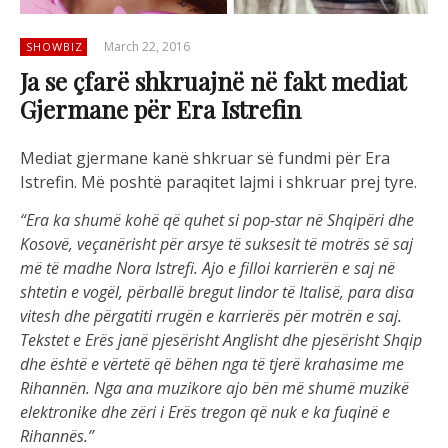
March 22, 2016
SHOWBIZ
Ja se çfarë shkruajnë në fakt mediat
Gjermane për Era Istrefin
Mediat gjermane kanë shkruar së fundmi për Era
Istrefin. Më poshtë paraqitet lajmi i shkruar prej tyre.
“Era ka shumë kohë që quhet si pop-star në Shqipëri dhe
Kosovë, veçanërisht për arsye të suksesit të motrës së saj
më të madhe Nora Istrefi. Ajo e filloi karrierën e saj në
shtetin e vogël, përballë bregut lindor të Italisë, para disa
vitesh dhe përgatiti rrugën e karrierës për motrën e saj.
Tekstet e Erës janë pjesërisht Anglisht dhe pjesërisht Shqip
dhe është e vërtetë që bëhen nga të tjerë krahasime me
Rihannën. Nga ana muzikore ajo bën më shumë muzikë
elektronike dhe zëri i Erës tregon që nuk e ka fuqinë e
Rihannës.”