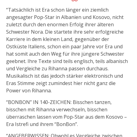
“Tatsächlich ist Era schon länger ein ziemlich
angesagter Pop-Star in Albanien und Kosovo, nicht
zuletzt durch den enormen Erfolg ihrer älteren
Schwester Nora. Die startete ihre sehr erfolgreiche
Karriere in dem kleinen Land, gegenüber der
Ostküste Italiens, schon ein paar Jahre vor Era und
hat somit auch den Weg für ihre jüngere Schwester
geebnet. Ihre Texte sind teils englisch, teils albanisch
und Vergleiche zu Rihanna passen durchaus.
Musikalisch ist das jedoch stärker elektronisch und
Eras Stimme zeigt zumindest hier nicht ganz die
Power von Rihanna.
“BONBON” IN 140-ZEICHEN: Bisschen tanzen,
bisschen mit Rihanna verwechseln, bisschen
überraschen lassen vom Pop-Star aus dem Kosovo –
Era Istrefi und ihrem “BonBon”.
“ANGEBERWISSEN: Obwohl es Vergleiche zwischen