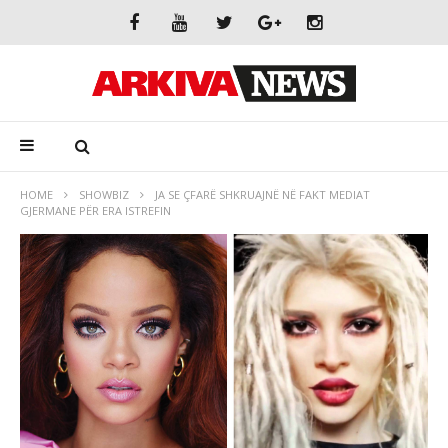
HOME
SHOWBIZ
JA SE ÇFARË SHKRUAJNË NË FAKT MEDIAT
GJERMANE PËR ERA ISTREFIN