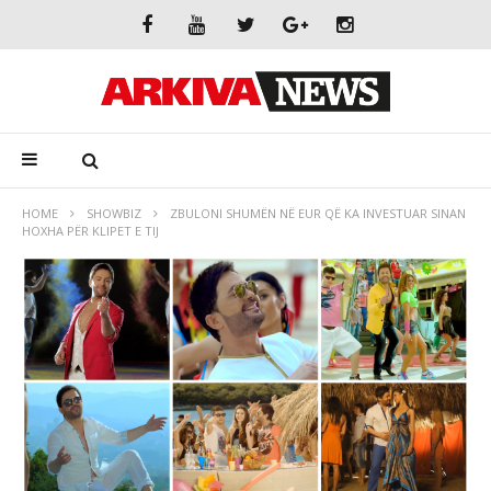
HOME
SHOWBIZ
ZBULONI SHUMËN NË EUR QË KA INVESTUAR SINAN
HOXHA PËR KLIPET E TIJ