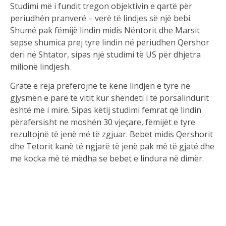
Studimi më i fundit tregon objektivin e qartë për
periudhën pranverë – verë të lindjes së një bebi.
Shumë pak fëmijë lindin midis Nëntorit dhe Marsit
sepse shumica prej tyre lindin në periudhen Qershor
deri në Shtator, sipas një studimi të US për dhjetra
milionë lindjesh.
Gratë e reja preferojnë të kenë lindjen e tyre në
gjysmën e parë të vitit kur shëndeti i të porsalindurit
është më i mirë. Sipas këtij studimi femrat që lindin
përafersisht ne moshën 30 vjeçare, fëmijët e tyre
rezultojnë të jenë më të zgjuar. Bebet midis Qershorit
dhe Tetorit kanë të ngjarë të jenë pak më të gjatë dhe
me kocka më të mëdha se bebet e lindura në dimër.
Arsyeja është e lidhur me vitaminën D të ekspozuar
gjatë shtatzanisë.
Bebet e lindura në vjeshtë dhe dimër kanë më shumë
gjasa që të preken nga alergjitë megjithëse
shkencëtarët e kanë të vështirë të gjejnë arsyen pse