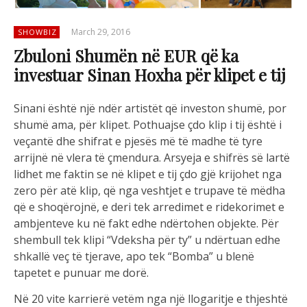
March 29, 2016
SHOWBIZ
Zbuloni Shumën në EUR që ka
investuar Sinan Hoxha për klipet e tij
Sinani është një ndër artistët që investon shumë, por
shumë ama, për klipet. Pothuajse çdo klip i tij është i
veçantë dhe shifrat e pjesës më të madhe të tyre
arrijnë në vlera të çmendura. Arsyeja e shifrës së lartë
lidhet me faktin se në klipet e tij çdo gjë krijohet nga
zero për atë klip, që nga veshtjet e trupave të mëdha
që e shoqërojnë, e deri tek arredimet e ridekorimet e
ambjenteve ku në fakt edhe ndërtohen objekte. Për
shembull tek klipi “Vdeksha për ty” u ndërtuan edhe
shkallë veç të tjerave, apo tek “Bomba” u blenë
tapetet e punuar me dorë.
Në 20 vite karrierë vetëm nga një llogaritje e thjeshtë