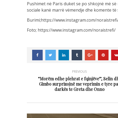
Pushimet në Paris duket se po shkojnë më së m
sociale kanë marrë vëmendje dhe komente të 
Burimi;https://www.instagram.com/noraistrefi
Foto; https://www.instagram.com/noraistrefi/
PREVIOUS
“Morëm edhe plehrat e fqinjëve”, Selin d
Gimbo surprizojnë me veprimin e tyre pa
darkës te Greta dhe Onno