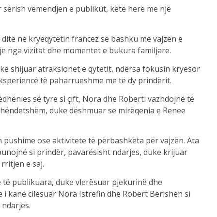
 sërish vëmendjen e publikut, këtë herë me një
 ditë në kryeqytetin francez së bashku me vajzën e
je nga vizitat dhe momentet e bukura familjare.
ke shijuar atraksionet e qytetit, ndërsa fokusin kryesor
 eksperiencë të paharrueshme me të dy prindërit.
dhënies së tyre si çift, Nora dhe Roberti vazhdojnë të
 shëndetshëm, duke dëshmuar se mirëqenia e Renee
 pushime ose aktivitete të përbashkëta për vajzën. Ata
nojnë si prindër, pavarësisht ndarjes, duke krijuar
ritjen e saj.
e të publikuara, duke vlerësuar pjekurinë dhe
e i kanë cilësuar Nora Istrefin dhe Robert Berishën si
 ndarjes.