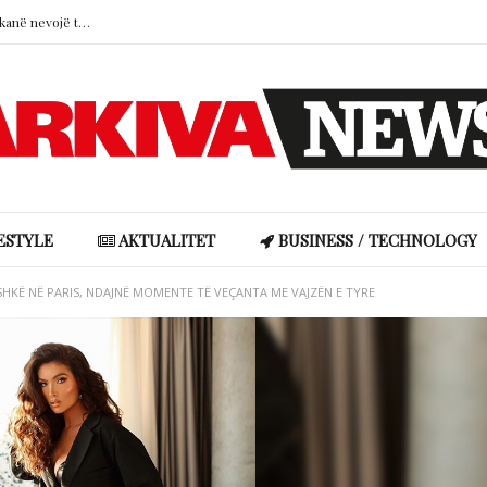
Lumturia pa trashëgimi: pse hobet nuk kanë nevojë të kthehen në sukses
Adelina Ismajli rrëfehet për karrierën, lidhjen dhe ndryshimin e showbiz-it: Nga perfeksioni te këngët që shënuan rrugëtimin e saj
Selin Bollati u përgjigjet kritikëve për mbështetjen ndaj DJ Gimbos
Brad Pitt kërkon të dhënat financiare të Angelina Jolie në betejën për Château Miraval
Lumturia pa trashëgimi: pse hobet nuk kanë nevojë të kthehen në sukses
ESTYLE
AKTUALITET
BUSINESS / TECHNOLOGY
SHKË NË PARIS, NDAJNË MOMENTE TË VEÇANTA ME VAJZËN E TYRE