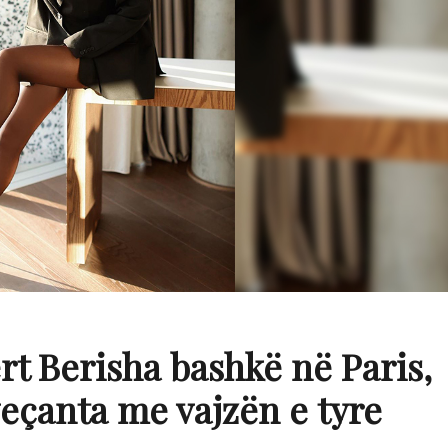
rt Berisha bashkë në Paris,
eçanta me vajzën e tyre