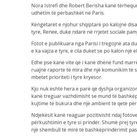
Nora Istrefi dhe Robert Berisha kanë tërhequr
udhëtim të përbashkët në Paris.
Këngëtarët e njohur shqiptarë po kalojnë disa
tyre, Renee, duke ndarë në rrjetet sociale pam
Fotot e publikuara nga Parisi i tregojnë ata du
e ka vajza e tyre, e cila duket se po kalon një
Edhe pse kanë vite që i kanë dhënë fund marrë
ruajnë raporte të mira dhe një komunikim të
mbetet prioriteti i tyre kryesor.
Kjo nuk është hera e parë që dyshja organizon
kanë treguar vazhdimisht se mund të bashkëpu
kujtime të bukura dhe një ambient të qetë për r
Ndjekësit kanë reaguar pozitivisht ndaj fotov
përkushtimin e tyre si prindër. Shumë prej tyr
një shembull të mirë të bashkëprindërimit pas