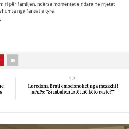
iri për familjen, ndërsa momentet e ndara në rrjetet
shumta nga fansat e tyre.
/
NEXT
he
Loredana Brati emocionohet nga mesazhi i
s
nënës: “Si mbahen lotët në këto raste?”