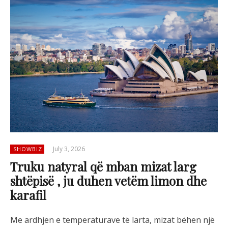
July 3, 2026
SHOWBIZ
Truku natyral që mban mizat larg
shtëpisë , ju duhen vetëm limon dhe
karafil
Me ardhjen e temperaturave të larta, mizat bëhen një