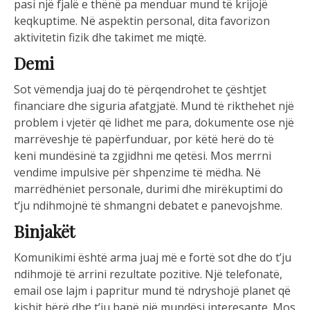
pasi një fjalë e thënë pa menduar mund të krijojë
keqkuptime. Në aspektin personal, dita favorizon
aktivitetin fizik dhe takimet me miqtë.
Demi
Sot vëmendja juaj do të përqendrohet te çështjet
financiare dhe siguria afatgjatë. Mund të rikthehet një
problem i vjetër që lidhet me para, dokumente ose një
marrëveshje të papërfunduar, por këtë herë do të
keni mundësinë ta zgjidhni me qetësi. Mos merrni
vendime impulsive për shpenzime të mëdha. Në
marrëdhëniet personale, durimi dhe mirëkuptimi do
t’ju ndihmojnë të shmangni debatet e panevojshme.
Binjakët
Komunikimi është arma juaj më e fortë sot dhe do t’ju
ndihmojë të arrini rezultate pozitive. Një telefonatë,
email ose lajm i papritur mund të ndryshojë planet që
kishit bërë dhe t’ju hapë një mundësi interesante. Mos