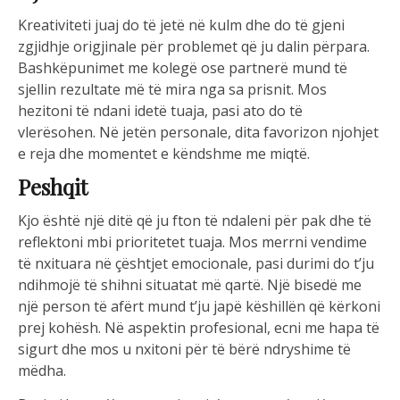
Kreativiteti juaj do të jetë në kulm dhe do të gjeni
zgjidhje origjinale për problemet që ju dalin përpara.
Bashkëpunimet me kolegë ose partnerë mund të
sjellin rezultate më të mira nga sa prisnit. Mos
hezitoni të ndani idetë tuaja, pasi ato do të
vlerësohen. Në jetën personale, dita favorizon njohjet
e reja dhe momentet e këndshme me miqtë.
Peshqit
Kjo është një ditë që ju fton të ndaleni për pak dhe të
reflektoni mbi prioritetet tuaja. Mos merrni vendime
të nxituara në çështjet emocionale, pasi durimi do t’ju
ndihmojë të shihni situatat më qartë. Një bisedë me
një person të afërt mund t’ju japë këshillën që kërkoni
prej kohësh. Në aspektin profesional, ecni me hapa të
sigurt dhe mos u nxitoni për të bërë ndryshime të
mëdha.