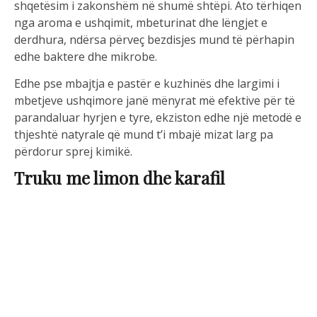
shqetësim i zakonshëm në shumë shtëpi. Ato tërhiqen
nga aroma e ushqimit, mbeturinat dhe lëngjet e
derdhura, ndërsa përveç bezdisjes mund të përhapin
edhe baktere dhe mikrobe.
Edhe pse mbajtja e pastër e kuzhinës dhe largimi i
mbetjeve ushqimore janë mënyrat më efektive për të
parandaluar hyrjen e tyre, ekziston edhe një metodë e
thjeshtë natyrale që mund t’i mbajë mizat larg pa
përdorur sprej kimikë.
Truku me limon dhe karafil
Një grua me emrin
Sharan
ndau në TikTok një
zgjidhje të thjeshtë, për të cilën nevojiten vetëm dy
përbërës që gjenden lehtësisht në çdo shtëpi:
një
limon dhe disa karafilë aromatikë
.
Në videon e saj, ajo pret limonin përgjysmë dhe ngul
karafilët aromatikë në tul, duke i shpërndarë në
mënyrë të barabartë. Më pas, gjysmat e limonit