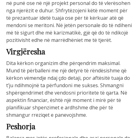
në punë ose në një projekt personal do të vlerësohen
nga njerëzit e duhur. Shfrytëzojeni këtë moment për
të prezantuar idetë tuaja ose për të kërkuar atë që
mendoni se meritoni. Në jetën personale do të ndiheni
më të sigurt dhe më karizmatikë, gjë që do të ndikojë
pozitivisht edhe në marrëdhëniet me të tjerët.
Virgjëresha
Dita kërkon organizim dhe përqendrim maksimal.
Mund të përballeni me një detyrë të rëndësishme që
kërkon vëmendje ndaj çdo detaji, por aftësitë tuaja do
t’ju ndihmojnë ta përfundoni me sukses. Shmangni
shpërqendrimet dhe vendosni prioritete të qarta. Në
aspektin financiar, është një moment i mirë për të
planifikuar shpenzimet e ardhshme dhe për të
shmangur rreziqet e panevojshme.
Peshorja