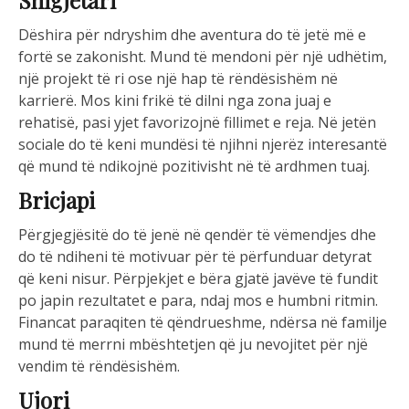
Shigjetari
Dëshira për ndryshim dhe aventura do të jetë më e
fortë se zakonisht. Mund të mendoni për një udhëtim,
një projekt të ri ose një hap të rëndësishëm në
karrierë. Mos kini frikë të dilni nga zona juaj e
rehatisë, pasi yjet favorizojnë fillimet e reja. Në jetën
sociale do të keni mundësi të njihni njerëz interesantë
që mund të ndikojnë pozitivisht në të ardhmen tuaj.
Bricjapi
Përgjegjësitë do të jenë në qendër të vëmendjes dhe
do të ndiheni të motivuar për të përfunduar detyrat
që keni nisur. Përpjekjet e bëra gjatë javëve të fundit
po japin rezultatet e para, ndaj mos e humbni ritmin.
Financat paraqiten të qëndrueshme, ndërsa në familje
mund të merrni mbështetjen që ju nevojitet për një
vendim të rëndësishëm.
Ujori