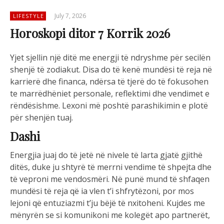
July 7, 2026
LIFESTYLE
Horoskopi ditor 7 Korrik 2026
Yjet sjellin një ditë me energji të ndryshme për secilën
shenjë të zodiakut. Disa do të kenë mundësi të reja në
karrierë dhe financa, ndërsa të tjerë do të fokusohen
te marrëdhëniet personale, reflektimi dhe vendimet e
rëndësishme. Lexoni më poshtë parashikimin e plotë
për shenjën tuaj.
Dashi
Energjia juaj do të jetë në nivele të larta gjatë gjithë
ditës, duke ju shtyrë të merrni vendime të shpejta dhe
të veproni me vendosmëri. Në punë mund të shfaqen
mundësi të reja që ia vlen t’i shfrytëzoni, por mos
lejoni që entuziazmi t’ju bëjë të nxitoheni. Kujdes me
mënyrën se si komunikoni me kolegët apo partnerët,