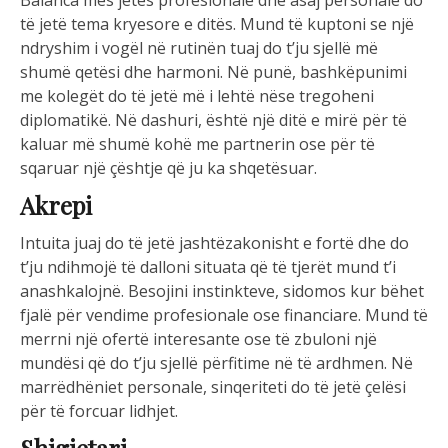
Balanca mes jetës profesionale dhe asaj personale do
të jetë tema kryesore e ditës. Mund të kuptoni se një
ndryshim i vogël në rutinën tuaj do t’ju sjellë më
shumë qetësi dhe harmoni. Në punë, bashkëpunimi
me kolegët do të jetë më i lehtë nëse tregoheni
diplomatikë. Në dashuri, është një ditë e mirë për të
kaluar më shumë kohë me partnerin ose për të
sqaruar një çështje që ju ka shqetësuar.
Akrepi
Intuita juaj do të jetë jashtëzakonisht e fortë dhe do
t’ju ndihmojë të dalloni situata që të tjerët mund t’i
anashkalojnë. Besojini instinkteve, sidomos kur bëhet
fjalë për vendime profesionale ose financiare. Mund të
merrni një ofertë interesante ose të zbuloni një
mundësi që do t’ju sjellë përfitime në të ardhmen. Në
marrëdhëniet personale, sinqeriteti do të jetë çelësi
për të forcuar lidhjet.