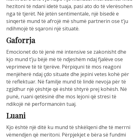
hezitoni të ndani idetë tuaja, pasi ato do të vlerësohen
nga të tjerët. Në jetën sentimentale, një bisedë e
sinqertë mund të afrojë më shumë partnerin ose t’ju
ndihmojë të sqaroni një situatë.
Gaforrja
Emocionet do të jenë më intensive se zakonisht dhe
kjo mund t’ju bëjë më të ndjeshëm ndaj fjalëve ose
veprimeve të të tjerëve. Përpiquni të mos reagoni
menjëherë ndaj çdo situate dhe jepini vetes kohë për
të reflektuar. Në familje mund të lindë nevoja për të
zgjidhur një çështje që është shtyrë prej kohësh. Në
punë, ruani qetësinë dhe mos lejoni që stresi të
ndikojë në performancën tuaj.
Luani
Kjo është një ditë ku mund të shkëlqeni dhe të merrni
vëmendjen që meritoni. Përpjekjet e bëra së fundmi